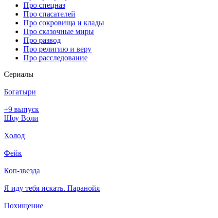
Про спецназ
Про спасателей
Про сокровища и клады
Про сказочные миры
Про развод
Про религию и веру
Про расследование
Се­риа­лы
Богатыри
+9 выпуск
Шоу Воли
Холод
Фейк
Коп-звезда
Я иду тебя искать. Паранойя
Похищение