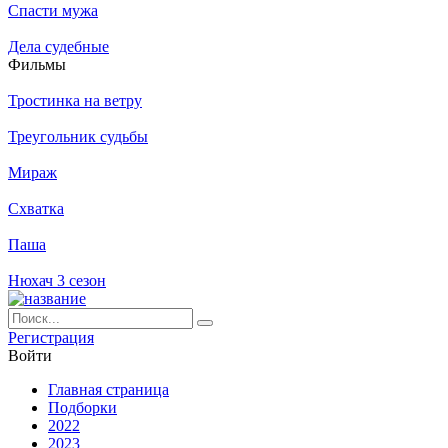
Спасти мужа
Дела судебные
Филь­мы
Тростинка на ветру
Треугольник судьбы
Мираж
Схватка
Паша
Нюхач 3 сезон
Ре­ги­ст­ра­ция
Вой­ти
Глав­ная стра­ни­ца
Подборки
2022
2023