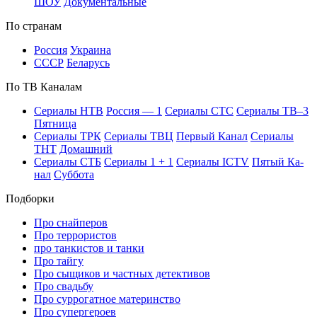
ШОУ
До­ку­мен­таль­ные
По стра­нам
Рос­сия
Ук­раи­на
СССР
Бе­ла­русь
По ТВ Ка­на­лам
Се­риа­лы НТВ
Рос­сия — 1
Се­риа­лы СТС
Се­риа­лы ТВ–3
Пят­ни­ца
Се­риа­лы ТРК
Се­риа­лы ТВЦ
Пер­вый Ка­нал
Се­риа­лы
ТНТ
До­маш­ний
Се­риа­лы СТБ
Се­риа­лы 1 + 1
Се­риа­лы ICTV
Пя­тый Ка­
нал
Суб­бо­та
Подборки
Про снайперов
Про террористов
про танкистов и танки
Про тайгу
Про сыщиков и частных детективов
Про свадьбу
Про суррогатное материнство
Про супергероев