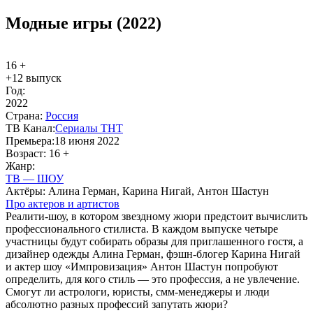
Модные игры (2022)
16 +
+12 выпуск
Год:
2022
Стра­на:
Рос­сия
ТВ Ка­нал:
Се­риа­лы ТНТ
Пре­мье­ра:
18 июня 2022
Воз­раст:
16 +
Жанр:
ТВ — ШОУ
Ак­тё­ры:
Алина Герман, Карина Нигай, Антон Шастун
Про ак­те­ров и ар­ти­стов
Реалити-шоу, в котором звездному жюри предстоит вычислить
профессионального стилиста. В каждом выпуске четыре
участницы будут собирать образы для приглашенного гостя, а
дизайнер одежды Алина Герман, фэшн-блогер Карина Нигай
и актер шоу «Импровизация» Антон Шастун попробуют
определить, для кого стиль — это профессия, а не увлечение.
Смогут ли астрологи, юристы, смм-менеджеры и люди
абсолютно разных профессий запутать жюри?