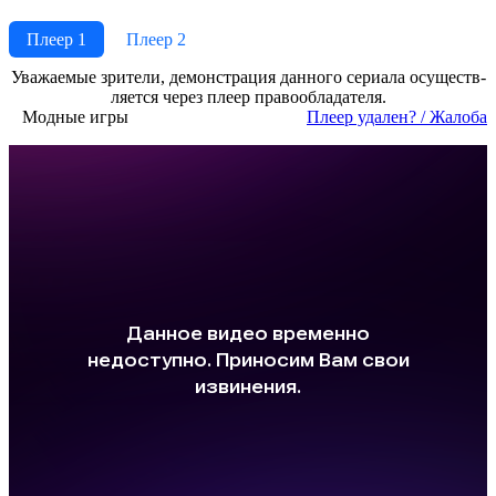
Плеер 1
Плеер 2
Ува­жае­мые зри­те­ли, де­мон­ст­ра­ция дан­но­го се­риа­ла осу­ще­ст­в­
ля­ет­ся че­рез пле­ер пра­во­об­ла­да­те­ля.
Модные игры
Пле­ер уда­лен? / Жа­ло­ба