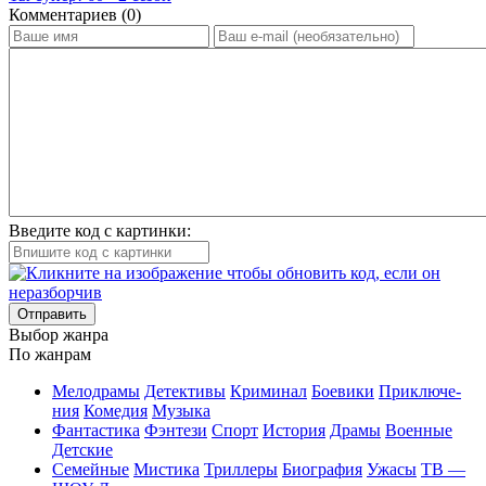
Ком­мен­та­ри­ев (0)
Введите код с картинки:
Отправить
Вы­бор жан­ра
По жан­рам
Ме­ло­дра­мы
Де­тек­ти­вы
Кри­ми­нал
Бое­ви­ки
При­клю­че­
ния
Ко­ме­дия
Му­зы­ка
Фан­та­сти­ка
Фэн­те­зи
Спорт
Ис­то­рия
Дра­мы
Во­ен­ные
Дет­ские
Се­мей­ные
Мис­ти­ка
Трил­ле­ры
Био­гра­фия
Ужа­сы
ТВ —