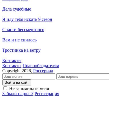
Дела судебные
Я иду тебя искать 9 сезон
Спасти бессмертного
Вам и не снилось
Тростинка на ветру
Контакты
Кон­так­ты
Пра­во­об­ла­да­те­лям
Copyright 2026,
Россериал
Войти на сайт
Не запоминать меня
Забыли пароль?
Регистрация