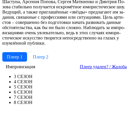
Шас­ту­на, Ар­се­ния По­по­ва, Сер­гея Мат­ви­ен­ко и Дмит­рия По­
зо­ва ста­биль­но по­лу­ча­ет­ся ис­кро­мёт­ное юмо­ри­сти­че­ское шоу.
Ве­ду­щий, а так­же при­гла­шён­ные «звёз­ды» пред­ла­га­ют им за­
да­ния, свя­зан­ные с про­фес­сия­ми или си­туа­ция­ми. Цель ар­ти­
стов – со­вер­шен­но без под­го­тов­ки на­чать раз­ви­вать дан­ные
об­стоя­тель­ст­ва, как бы ни бы­ло слож­но. На­блю­дать за им­про­
ви­за­ция­ми очень ув­ле­ка­тель­но, ведь в этих слу­ча­ях юмо­ри­
сти­че­ское ис­кус­ст­во тво­рит­ся не­по­сред­ст­вен­но на гла­зах у
изум­лён­ной пуб­ли­ки.
Плеер 1
Плеер 2
Импровизация
Пле­ер уда­лен? / Жа­ло­ба
3 СЕЗОН
4 СЕЗОН
5 СЕЗОН
6 СЕЗОН
7 СЕЗОН
8 СЕЗОН