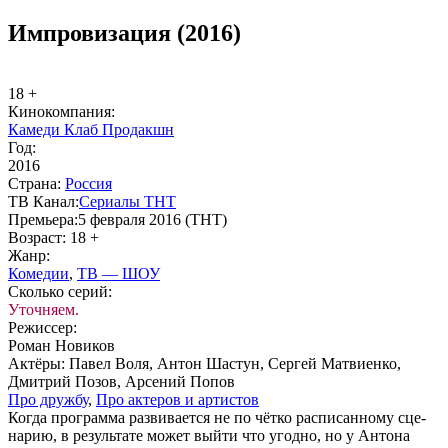
Импровизация (2016)
18 +
Ки­но­ком­па­ния:
Камеди Клаб Продакшн
Год:
2016
Стра­на:
Рос­сия
ТВ Ка­нал:
Се­риа­лы ТНТ
Пре­мье­ра:
5 февраля 2016 (ТНТ)
Воз­раст:
18 +
Жанр:
Ко­ме­дии
,
ТВ — ШОУ
Сколь­ко се­рий:
Уточняем.
Ре­жис­сер:
Роман Новиков
Ак­тё­ры:
Павел Воля, Антон Шастун, Сергей Матвиенко,
Дмитрий Позов, Арсений Попов
Про друж­бу
,
Про ак­те­ров и ар­ти­стов
Ко­гда про­грам­ма раз­ви­ва­ет­ся не по чёт­ко рас­пи­сан­но­му сце­
на­рию, в ре­зуль­та­те мо­жет вый­ти что угод­но, но у Ан­то­на