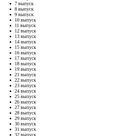
7 выпуск
8 выпуск
9 выпуск
10 выпуск
11 выпуск
12 выпуск
13 выпуск
14 выпуск
15 выпуск
16 выпуск
17 выпуск
18 выпуск
19 выпуск
21 выпуск
22 выпуск
23 выпуск
24 выпуск
25 выпуск
26 выпуск
27 выпуск
28 выпуск
29 выпуск
30 выпуск
31 выпуск
32 выпуск