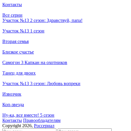
Контакты
Все серии
Участок №13 2 сезон: Здравствуй, папа!
Участок №13 1 сезон
Вторая семья
Близкое счастье
Самогон 3 Капкан на охотников
Танец для двоих
Участок №13 3 сезон: Любовь вопреки
Извозчик
Коп-звезда
Ну-ка, все вместе! 5 сезон
Кон­так­ты
Пра­во­об­ла­да­те­лям
Copyright 2026,
Россериал