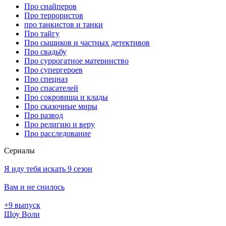
Про снайперов
Про террористов
про танкистов и танки
Про тайгу
Про сыщиков и частных детективов
Про свадьбу
Про суррогатное материнство
Про супергероев
Про спецназ
Про спасателей
Про сокровища и клады
Про сказочные миры
Про развод
Про религию и веру
Про расследование
Се­риа­лы
Я иду тебя искать 9 сезон
Вам и не снилось
+9 выпуск
Шоу Воли