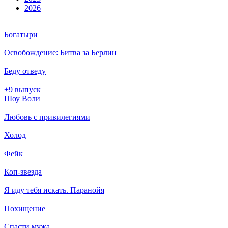
2026
Богатыри
Освобождение: Битва за Берлин
Беду отведу
+9 выпуск
Шоу Воли
Любовь с привилегиями
Холод
Фейк
Коп-звезда
Я иду тебя искать. Паранойя
Похищение
Спасти мужа