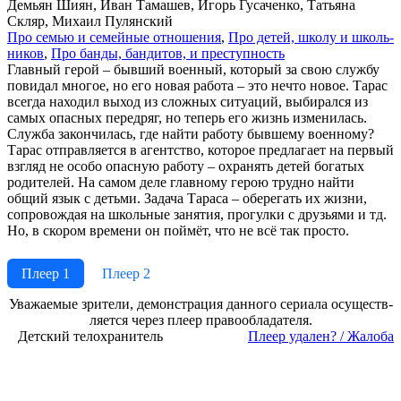
Демьян Шиян, Иван Тамашев, Игорь Гусаченко, Татьяна
Скляр, Михаил Пулянский
Про се­мью и се­мей­ные от­но­ше­ния
,
Про де­тей, шко­лу и школь­
ни­ков
,
Про бан­ды, бан­ди­тов, и пре­ступ­ность
Главный герой – бывший военный, который за свою службу
повидал многое, но его новая работа – это нечто новое. Тарас
всегда находил выход из сложных ситуаций, выбирался из
самых опасных передряг, но теперь его жизнь изменилась.
Служба закончилась, где найти работу бывшему военному?
Тарас отправляется в агентство, которое предлагает на первый
взгляд не особо опасную работу – охранять детей богатых
родителей. На самом деле главному герою трудно найти
общий язык с детьми. Задача Тараса – оберегать их жизни,
сопровождая на школьные занятия, прогулки с друзьями и тд.
Но, в скором времени он поймёт, что не всё так просто.
Плеер 1
Плеер 2
Ува­жае­мые зри­те­ли, де­мон­ст­ра­ция дан­но­го се­риа­ла осу­ще­ст­в­
ля­ет­ся че­рез пле­ер пра­во­об­ла­да­те­ля.
Детский телохранитель
Пле­ер уда­лен? / Жа­ло­ба