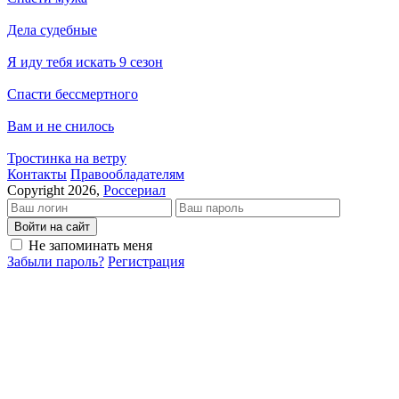
Дела судебные
Я иду тебя искать 9 сезон
Спасти бессмертного
Вам и не снилось
Тростинка на ветру
Кон­так­ты
Пра­во­об­ла­да­те­лям
Copyright 2026,
Россериал
Войти на сайт
Не запоминать меня
Забыли пароль?
Регистрация