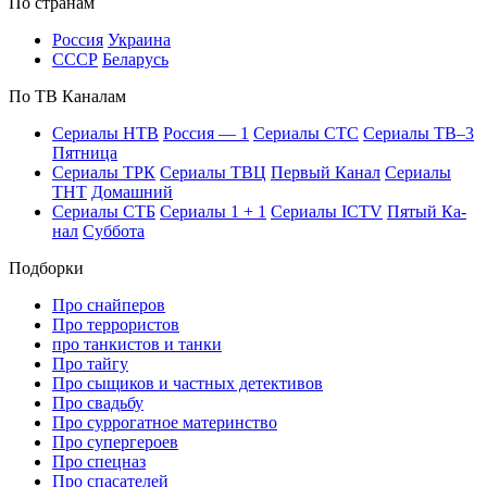
По стра­нам
Рос­сия
Ук­раи­на
СССР
Бе­ла­русь
По ТВ Ка­на­лам
Се­риа­лы НТВ
Рос­сия — 1
Се­риа­лы СТС
Се­риа­лы ТВ–3
Пят­ни­ца
Се­риа­лы ТРК
Се­риа­лы ТВЦ
Пер­вый Ка­нал
Се­риа­лы
ТНТ
До­маш­ний
Се­риа­лы СТБ
Се­риа­лы 1 + 1
Се­риа­лы ICTV
Пя­тый Ка­
нал
Суб­бо­та
Подборки
Про снайперов
Про террористов
про танкистов и танки
Про тайгу
Про сыщиков и частных детективов
Про свадьбу
Про суррогатное материнство
Про супергероев
Про спецназ
Про спасателей