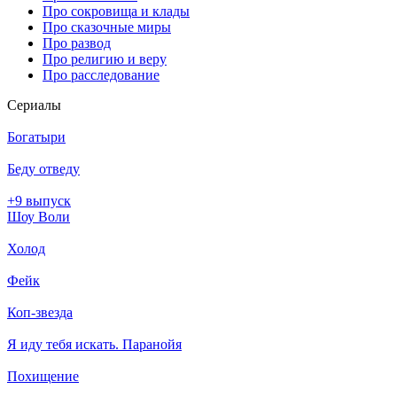
Про сокровища и клады
Про сказочные миры
Про развод
Про религию и веру
Про расследование
Се­риа­лы
Богатыри
Беду отведу
+9 выпуск
Шоу Воли
Холод
Фейк
Коп-звезда
Я иду тебя искать. Паранойя
Похищение