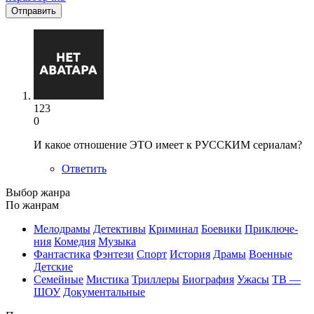
Отправить
123
0
И какое отношение ЭТО имеет к РУССКИМ сериалам?
Ответить
Вы­бор жан­ра
По жан­рам
Ме­ло­дра­мы
Де­тек­ти­вы
Кри­ми­нал
Бое­ви­ки
При­клю­че­
ния
Ко­ме­дия
Му­зы­ка
Фан­та­сти­ка
Фэн­те­зи
Спорт
Ис­то­рия
Дра­мы
Во­ен­ные
Дет­ские
Се­мей­ные
Мис­ти­ка
Трил­ле­ры
Био­гра­фия
Ужа­сы
ТВ —
ШОУ
До­ку­мен­таль­ные