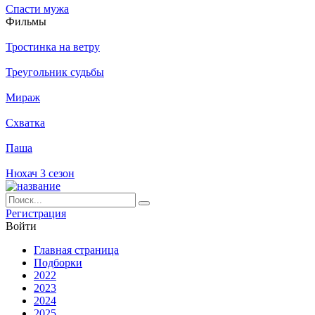
Спасти мужа
Филь­мы
Тростинка на ветру
Треугольник судьбы
Мираж
Схватка
Паша
Нюхач 3 сезон
Ре­ги­ст­ра­ция
Вой­ти
Глав­ная стра­ни­ца
Подборки
2022
2023
2024
2025