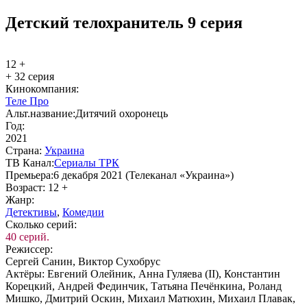
Детский телохранитель 9 серия
12 +
+ 32 серия
Ки­но­ком­па­ния:
Теле Про
Альт.на­зва­ние:
Дитячий охоронець
Год:
2021
Стра­на:
Ук­раи­на
ТВ Ка­нал:
Се­риа­лы ТРК
Пре­мье­ра:
6 декабря 2021 (Телеканал «Украина»)
Воз­раст:
12 +
Жанр:
Де­тек­ти­вы
,
Ко­ме­дии
Сколь­ко се­рий:
40 серий.
Ре­жис­сер:
Сергей Санин, Виктор Сухобрус
Ак­тё­ры:
Евгений Олейник, Анна Гуляева (II), Константин
Корецкий, Андрей Фединчик, Татьяна Печёнкина, Роланд
Мишко, Дмитрий Оскин, Михаил Матюхин, Михаил Плавак,