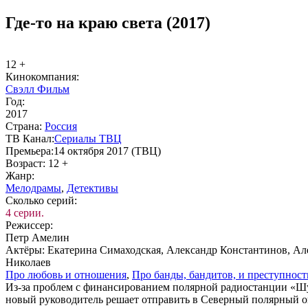
Где-то на краю света (2017)
12 +
Ки­но­ком­па­ния:
Свэлл Фильм
Год:
2017
Стра­на:
Рос­сия
ТВ Ка­нал:
Сериалы ТВЦ
Пре­мье­ра:
14 октября 2017 (ТВЦ)
Воз­раст:
12 +
Жанр:
Ме­ло­дра­мы
,
Де­тек­ти­вы
Сколь­ко се­рий:
4 серии.
Ре­жис­сер:
Петр Амелин
Ак­тё­ры:
Екатерина Симаходская, Александр Константинов, Ал
Николаев
Про лю­бовь и от­но­ше­ния
,
Про бан­ды, бан­ди­тов, и пре­ступ­ност
Из-за проблем с финансированием полярной радиостанции «Шур
новый руководитель решает отправить в Северный полярный ок