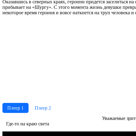
Оказавшись в северных краях, героини придется заселиться на 
прибывает на «Шургу». С этого момента жизнь девушки превра
некоторое время героиня и вовсе наткнется на труп человека и 
Плеер 1
Плеер 2
Ува­жае­мые зри­те­
Где-то на краю света