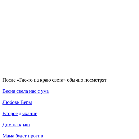
По­сле «Где-то на краю света» обыч­но по­смот­рят
Весна свела нас с ума
Любовь Веры
Второе дыхание
Дом на краю
Мама будет против