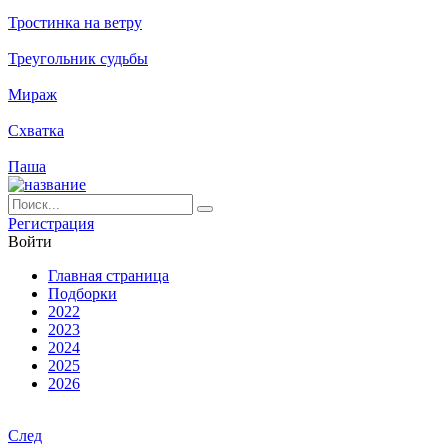
Тростинка на ветру
Треугольник судьбы
Мираж
Схватка
Паша
Ре­ги­ст­ра­ция
Вой­ти
Глав­ная стра­ни­ца
Подборки
2022
2023
2024
2025
2026
След