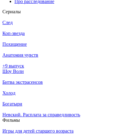
Про расследование
Се­риа­лы
След
Коп-звезда
Похищение
Анатомия чувств
+9 выпуск
Шоу Воли
Битва экстрасенсов
Холод
Богатыри
Невский. Расплата за справедливость
Филь­мы
Игры для детей старшего возраста