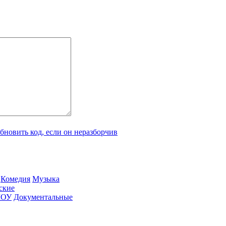
Ко­ме­дия
Му­зы­ка
­ские
ШОУ
До­ку­мен­таль­ные