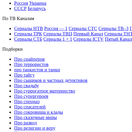
Рос­сия
Ук­раи­на
СССР
Бе­ла­русь
По ТВ Ка­на­лам
Се­риа­лы НТВ
Рос­сия — 1
Се­риа­лы СТС
Се­риа­лы ТВ–3
П
Се­риа­лы ТРК
Се­риа­лы ТВЦ
Пер­вый Ка­нал
Се­риа­лы ТН
Се­риа­лы СТБ
Се­риа­лы 1 + 1
Се­риа­лы ICTV
Пя­тый Ка­нал
Подборки
Про снайперов
Про террористов
про танкистов и танки
Про тайгу
Про сыщиков и частных детективов
Про свадьбу
Про суррогатное материнство
Про супергероев
Про спецназ
Про спасателей
Про сокровища и клады
Про сказочные миры
Про развод
Про религию и веру