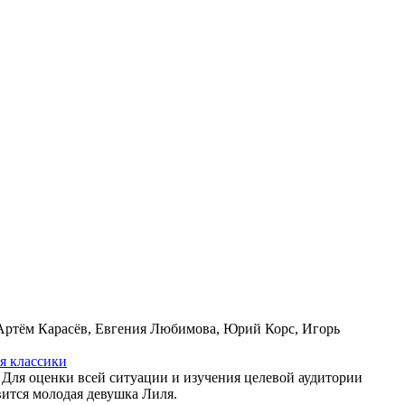
 Артём Карасёв, Евгения Любимова, Юрий Корс, Игорь
ия клас­си­ки
Для оценки всей ситуации и изучения целевой аудитории
вится молодая девушка Лиля.