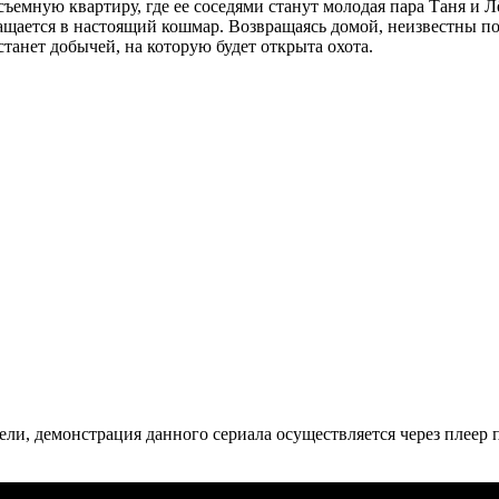
съемную квартиру, где ее соседями станут молодая пара Таня и 
щается в настоящий кошмар. Возвращаясь домой, неизвестны пох
станет добычей, на которую будет открыта охота.
ли, де­мон­ст­ра­ция дан­но­го се­риа­ла осу­ще­ст­в­ля­ет­ся че­рез пле­ер пр