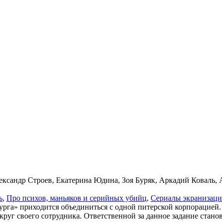
ександр Строев, Екатерина Юдина, Зоя Буряк, Аркадий Коваль,
ь
,
Про пси­хов, мань­я­ков и се­рий­ных убийц
,
Се­риа­лы эк­ра­ни­за­ц
га» приходится объединиться с одной питерской корпорацией. 
руг своего сотрудника. Ответственной за данное задание стано