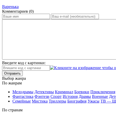
Варенька
Ком­мен­та­ри­ев (0)
Введите код с картинки:
Отправить
Вы­бор жан­ра
По жан­рам
Ме­ло­дра­мы
Де­тек­ти­вы
Кри­ми­нал
Бое­ви­ки
При­клю­че­ния
Фан­та­сти­ка
Фэн­те­зи
Спорт
Ис­то­рия
Дра­мы
Во­ен­ные
Дет
Се­мей­ные
Мис­ти­ка
Трил­ле­ры
Био­гра­фия
Ужа­сы
ТВ — 
По стра­нам