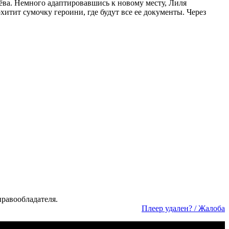
Лёва. Немного адаптировавшись к новому месту, Лиля
итит сумочку героини, где будут все ее документы. Через
а­во­об­ла­да­те­ля.
Пле­ер уда­лен? / Жа­ло­ба