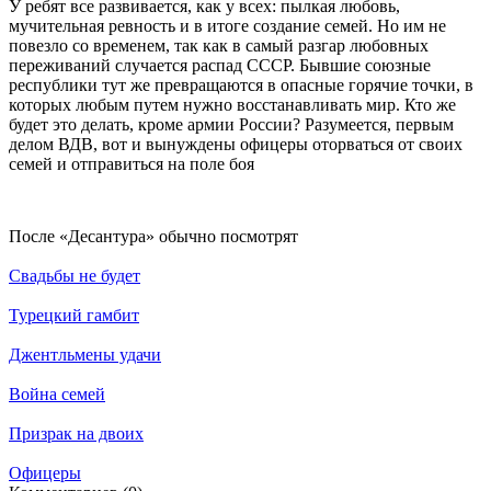
У ребят все развивается, как у всех: пылкая любовь,
мучительная ревность и в итоге создание семей. Но им не
повезло со временем, так как в самый разгар любовных
переживаний случается распад СССР. Бывшие союзные
республики тут же превращаются в опасные горячие точки, в
которых любым путем нужно восстанавливать мир. Кто же
будет это делать, кроме армии России? Разумеется, первым
делом ВДВ, вот и вынуждены офицеры оторваться от своих
семей и отправиться на поле боя
По­сле «Десантура» обыч­но по­смот­рят
Свадьбы не будет
Турецкий гамбит
Джентльмены удачи
Война семей
Призрак на двоих
Офицеры