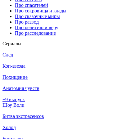
Про спасателей
Про сокровища и клады
Про сказочные миры
Про развод
Про религию и веру
Про расследование
Се­риа­лы
След
Коп-звезда
Похищение
Анатомия чувств
+9 выпуск
Шоу Воли
Битва экстрасенсов
Холод
Богатыри