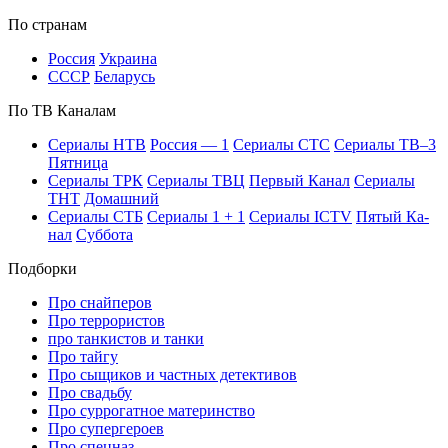
По стра­нам
Рос­сия
Ук­раи­на
СССР
Бе­ла­русь
По ТВ Ка­на­лам
Се­риа­лы НТВ
Рос­сия — 1
Се­риа­лы СТС
Се­риа­лы ТВ–3
Пят­ни­ца
Се­риа­лы ТРК
Се­риа­лы ТВЦ
Пер­вый Ка­нал
Се­риа­лы
ТНТ
До­маш­ний
Се­риа­лы СТБ
Се­риа­лы 1 + 1
Се­риа­лы ICTV
Пя­тый Ка­
нал
Суб­бо­та
Подборки
Про снайперов
Про террористов
про танкистов и танки
Про тайгу
Про сыщиков и частных детективов
Про свадьбу
Про суррогатное материнство
Про супергероев
Про спецназ