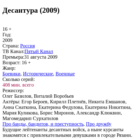
Десантура (2009)
16 +
Год:
2009
Стра­на:
Рос­сия
ТВ Ка­нал:
Пя­тый Ка­нал
Пре­мье­ра:
31 августа 2009
Воз­раст:
16 +
Жанр:
Бое­ви­ки
,
Ис­то­ри­че­ские
,
Во­ен­ные
Сколь­ко се­рий:
408 мин. всего
Ре­жис­сер:
Олег Базилов, Виталий Воробьев
Ак­тё­ры:
Егор Бероев, Кирилл Плетнёв, Никита Емшанов,
Анна Снаткина, Екатерина Федулова, Екатерина Никитина,
Мария Куликова, Борис Миронов, Александр Клюквин,
Магомедарип Сурхатилов
Про бан­ды, бан­ди­тов, и пре­ступ­ность
,
Про друж­бу
Будущие лейтенанты десантных войск, а ныне курсанты
знакомятся с привлекательными девушками в городе Рязани.