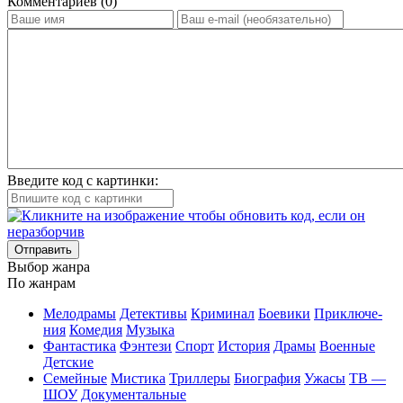
Ком­мен­та­ри­ев (0)
Введите код с картинки:
Отправить
Вы­бор жан­ра
По жан­рам
Ме­ло­дра­мы
Де­тек­ти­вы
Кри­ми­нал
Бое­ви­ки
При­клю­че­
ния
Ко­ме­дия
Му­зы­ка
Фан­та­сти­ка
Фэн­те­зи
Спорт
Ис­то­рия
Дра­мы
Во­ен­ные
Дет­ские
Се­мей­ные
Мис­ти­ка
Трил­ле­ры
Био­гра­фия
Ужа­сы
ТВ —
ШОУ
До­ку­мен­таль­ные