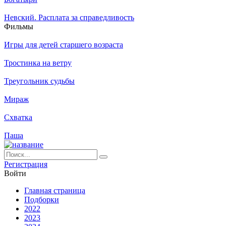
Невский. Расплата за справедливость
Филь­мы
Игры для детей старшего возраста
Тростинка на ветру
Треугольник судьбы
Мираж
Схватка
Паша
Ре­ги­ст­ра­ция
Вой­ти
Глав­ная стра­ни­ца
Подборки
2022
2023