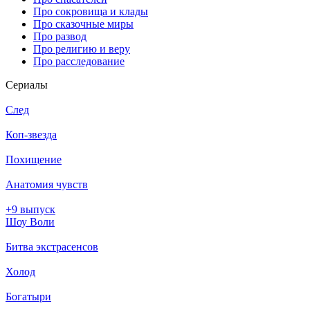
Про сокровища и клады
Про сказочные миры
Про развод
Про религию и веру
Про расследование
Се­риа­лы
След
Коп-звезда
Похищение
Анатомия чувств
+9 выпуск
Шоу Воли
Битва экстрасенсов
Холод
Богатыри