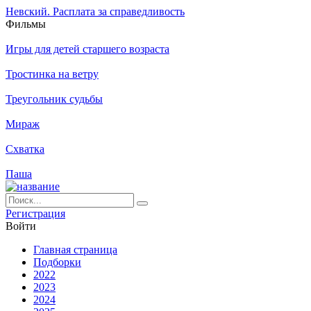
Невский. Расплата за справедливость
Филь­мы
Игры для детей старшего возраста
Тростинка на ветру
Треугольник судьбы
Мираж
Схватка
Паша
Ре­ги­ст­ра­ция
Вой­ти
Глав­ная стра­ни­ца
Подборки
2022
2023
2024