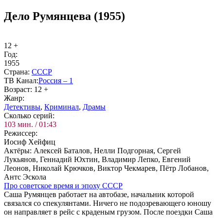
Дело Румянцева (1955)
12 +
Год:
1955
Стра­на:
СССР
ТВ Ка­нал:
Рос­сия – 1
Воз­раст:
12 +
Жанр:
Де­тек­ти­вы
,
Кри­ми­нал
,
Дра­мы
Сколь­ко се­рий:
103 мин. / 01:43
Ре­жис­сер:
Иосиф Хейфиц
Ак­тё­ры:
Алексей Баталов, Нелли Подгорная, Сергей
Лукьянов, Геннадий Юхтин, Владимир Лепко, Евгений
Леонов, Николай Крючков, Виктор Чекмарев, Пётр Лобанов,
Антс Эскола
Про со­вет­ское вре­мя и эпо­ху СССР
Саша Румянцев работает на автобазе, начальник которой
связался со спекулянтами. Ничего не подозревающего юношу
он направляет в рейс с краденым грузом. После поездки Саша