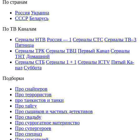
По стра­нам
Рос­сия
Ук­раи­на
СССР
Бе­ла­русь
По ТВ Ка­на­лам
Се­риа­лы НТВ
Рос­сия — 1
Се­риа­лы СТС
Се­риа­лы ТВ–3
Пят­ни­ца
Се­риа­лы ТРК
Се­риа­лы ТВЦ
Пер­вый Ка­нал
Се­риа­лы
ТНТ
До­маш­ний
Се­риа­лы СТБ
Се­риа­лы 1 + 1
Се­риа­лы ICTV
Пя­тый Ка­
нал
Суб­бо­та
Подборки
Про снайперов
Про террористов
про танкистов и танки
Про тайгу
Про сыщиков и частных детективов
Про свадьбу
Про суррогатное материнство
Про супергероев
Про спецназ
Про спасателей