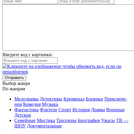
Введите код с картинки:
Отправить
Вы­бор жан­ра
По жан­рам
Ме­ло­дра­мы
Де­тек­ти­вы
Кри­ми­нал
Бое­ви­ки
При­клю­че­
ния
Ко­ме­дия
Му­зы­ка
Фан­та­сти­ка
Фэн­те­зи
Спорт
Ис­то­рия
Дра­мы
Во­ен­ные
Дет­ские
Се­мей­ные
Мис­ти­ка
Трил­ле­ры
Био­гра­фия
Ужа­сы
ТВ —
ШОУ
До­ку­мен­таль­ные