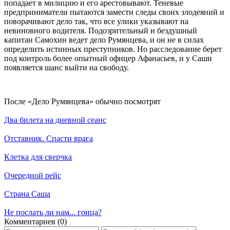
попадает в милицию и его арестовывают. Теневые
предприниматели пытаются замести следы своих злодеяний и
поворачивают дело так, что все улики указывают на
невиновного водителя. Подозрительный и бездушный
капитан Самохин ведет дело Румянцева, и он не в силах
определить истинных преступников. Но расследование берет
под контроль более опытный офицер Афанасьев, и у Саши
появляется шанс выйти на свободу.
По­сле «Дело Румянцева» обыч­но по­смот­рят
Два билета на дневной сеанс
Отставник. Спасти врага
Клетка для сверчка
Очередной рейс
Страна Саша
Не послать ли нам... гонца?
Ком­мен­та­ри­ев (0)