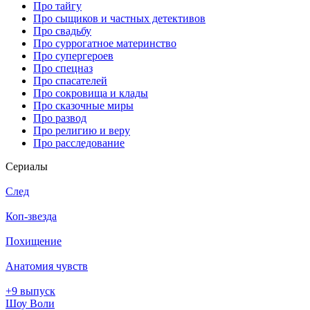
Про тайгу
Про сыщиков и частных детективов
Про свадьбу
Про суррогатное материнство
Про супергероев
Про спецназ
Про спасателей
Про сокровища и клады
Про сказочные миры
Про развод
Про религию и веру
Про расследование
Се­риа­лы
След
Коп-звезда
Похищение
Анатомия чувств
+9 выпуск
Шоу Воли