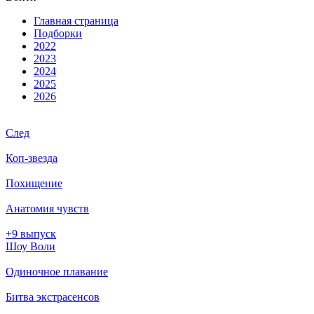
Глав­ная стра­ни­ца
Подборки
2022
2023
2024
2025
2026
След
Коп-звезда
Похищение
Анатомия чувств
+9 выпуск
Шоу Воли
Одиночное плавание
Битва экстрасенсов