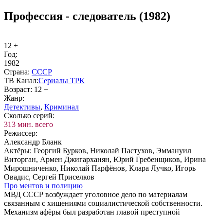
Профессия - следователь (1982)
12 +
Год:
1982
Стра­на:
СССР
ТВ Ка­нал:
Се­риа­лы ТРК
Воз­раст:
12 +
Жанр:
Де­тек­ти­вы
,
Кри­ми­нал
Сколь­ко се­рий:
313 мин. всего
Ре­жис­сер:
Александр Бланк
Ак­тё­ры:
Георгий Бурков, Николай Пастухов, Эммануил
Виторган, Армен Джигарханян, Юрий Гребенщиков, Ирина
Мирошниченко, Николай Парфёнов, Клара Лучко, Игорь
Овадис, Сергей Приселков
Про мен­тов и по­ли­цию
МВД СССР возбуждает уголовное дело по материалам
связанным с хищениями социалистической собственности.
Механизм афёры был разработан главой преступной