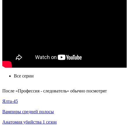
Все серии
По­сле «Профессия - следователь» обыч­но по­смот­рят
Ялта-45
Вампиры средней полосы
Анатомия убийства 1 сезон