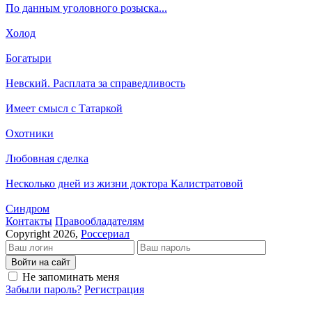
По данным уголовного розыска...
Холод
Богатыри
Невский. Расплата за справедливость
Имеет смысл с Татаркой
Охотники
Любовная сделка
Несколько дней из жизни доктора Калистратовой
Синдром
Кон­так­ты
Пра­во­об­ла­да­те­лям
Copyright 2026,
Россериал
Войти на сайт
Не запоминать меня
Забыли пароль?
Регистрация