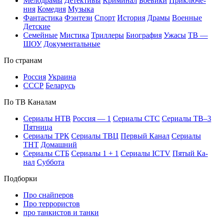
Ме­ло­дра­мы
Де­тек­ти­вы
Кри­ми­нал
Бое­ви­ки
При­клю­че­
ния
Ко­ме­дия
Му­зы­ка
Фан­та­сти­ка
Фэн­те­зи
Спорт
Ис­то­рия
Дра­мы
Во­ен­ные
Дет­ские
Се­мей­ные
Мис­ти­ка
Трил­ле­ры
Био­гра­фия
Ужа­сы
ТВ —
ШОУ
До­ку­мен­таль­ные
По стра­нам
Рос­сия
Ук­раи­на
СССР
Бе­ла­русь
По ТВ Ка­на­лам
Се­риа­лы НТВ
Рос­сия — 1
Се­риа­лы СТС
Се­риа­лы ТВ–3
Пят­ни­ца
Се­риа­лы ТРК
Се­риа­лы ТВЦ
Пер­вый Ка­нал
Се­риа­лы
ТНТ
До­маш­ний
Се­риа­лы СТБ
Се­риа­лы 1 + 1
Се­риа­лы ICTV
Пя­тый Ка­
нал
Суб­бо­та
Подборки
Про снайперов
Про террористов
про танкистов и танки