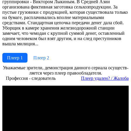
группировки - Виктором Лыкиным. В Средней Азии
организована фиктивная заготовка сельхозпродукции. За
пустые грузовики с продукцией, которая существовала только
на бумаге, расплачивались вполне материальными
средствами. Стандартная цепочка передачи денег дала сбой.
Уборщик в камере хранения железнодорожной станции
замечает, что чемодан с крупной суммой денег, оставленный
одним человеком был взят другим, и на след преступников
вышла милиция...
Плеер 1
Плеер 2
Ува­жае­мые зри­те­ли, де­мон­ст­ра­ция дан­но­го се­риа­ла осу­ще­ст­в­
ля­ет­ся че­рез пле­ер пра­во­об­ла­да­те­ля.
Профессия - следователь
Пле­ер уда­лен? / Жа­ло­ба