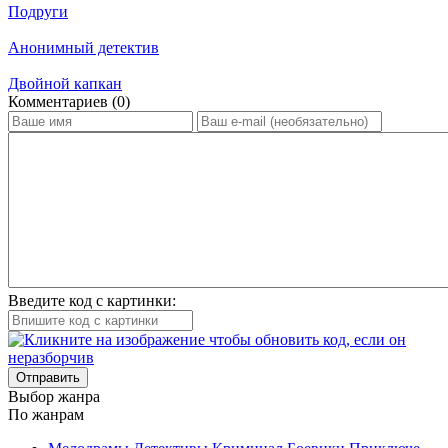
Подруги
Анонимный детектив
Двойной капкан
Ком­мен­та­ри­ев (0)
Введите код с картинки:
Отправить
Вы­бор жан­ра
По жан­рам