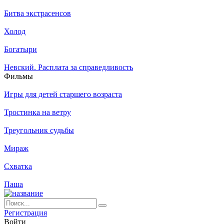
Битва экстрасенсов
Холод
Богатыри
Невский. Расплата за справедливость
Филь­мы
Игры для детей старшего возраста
Тростинка на ветру
Треугольник судьбы
Мираж
Схватка
Паша
Ре­ги­ст­ра­ция
Вой­ти