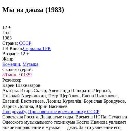
Мы из джаза (1983)
12 +
Год:
1983
Стра­на:
СССР
ТВ Ка­нал:
Се­риа­лы ТРК
Воз­раст:
12 +
Жанр:
Ко­ме­дии
,
Му­зы­ка
Сколь­ко се­рий:
89 мин. / 01:29
Ре­жис­сер:
Карен Шахназаров
Ак­тё­ры:
Игорь Скляр, Александр Панкратов-Черный,
Николай Аверюшкин, Петр Щербаков, Елена Цыплакова,
Евгений Евстигнеев, Леонид Куравлёв, Борислав Брондуков,
Лариса Долина, Юрий Васильев
Про друж­бу
,
Про со­вет­ское вре­мя и эпо­ху СССР
Советская Россия. Двадцатые годы. Времена НЭПа. Студента
Одесского музыкального техникума Костю Иванова увлекает
новое направление в музыке — джаз. За это увлечение его,