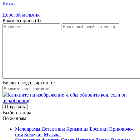
Кухня
Дорогой мальчик
Ком­мен­та­ри­ев (0)
Введите код с картинки:
Отправить
Вы­бор жан­ра
По жан­рам
Ме­ло­дра­мы
Де­тек­ти­вы
Кри­ми­нал
Бое­ви­ки
При­клю­че­
ния
Ко­ме­дия
Му­зы­ка