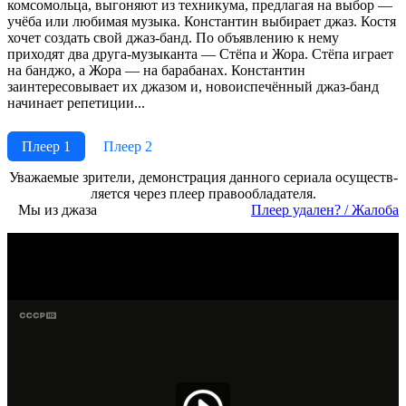
комсомольца, выгоняют из техникума, предлагая на выбор —
учёба или любимая музыка. Константин выбирает джаз. Костя
хочет создать свой джаз-банд. По объявлению к нему
приходят два друга-музыканта — Стёпа и Жора. Стёпа играет
на банджо, а Жора — на барабанах. Константин
заинтересовывает их джазом и, новоиспечённый джаз-банд
начинает репетиции...
Плеер 1
Плеер 2
Ува­жае­мые зри­те­ли, де­мон­ст­ра­ция дан­но­го се­риа­ла осу­ще­ст­в­
ля­ет­ся че­рез пле­ер пра­во­об­ла­да­те­ля.
Мы из джаза
Пле­ер уда­лен? / Жа­ло­ба