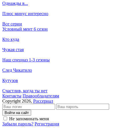
Однажды в...
Плюс минус интересно
Все серии
Условный мент 6 сезон
Кто куда
Чужая стая
Наш спецназ 1-3 сезоны
След Чикатило
Кутузов
Счастлив, когда ты нет
Кон­так­ты
Пра­во­об­ла­да­те­лям
Copyright 2026,
Россериал
Войти на сайт
Не запоминать меня
Забыли пароль?
Регистрация