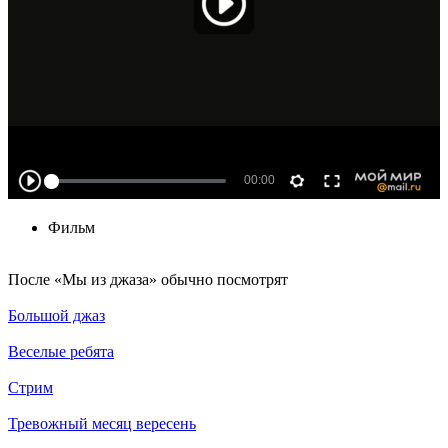
Фильм
По­сле «Мы из джаза» обыч­но по­смот­рят
Большой джаз
Веселые ребята
Стрим
Тревожный месяц вересень