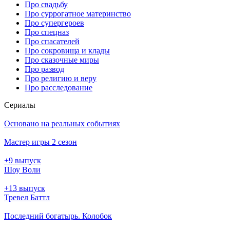
Про свадьбу
Про суррогатное материнство
Про супергероев
Про спецназ
Про спасателей
Про сокровища и клады
Про сказочные миры
Про развод
Про религию и веру
Про расследование
Се­риа­лы
Основано на реальных событиях
Мастер игры 2 сезон
+9 выпуск
Шоу Воли
+13 выпуск
Тревел Баттл
Последний богатырь. Колобок