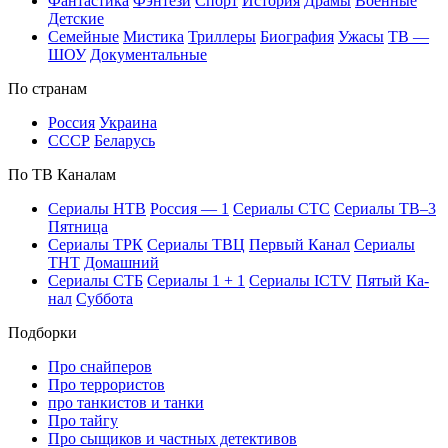
Фан­та­сти­ка
Фэн­те­зи
Спорт
Ис­то­рия
Дра­мы
Во­ен­ные
Дет­ские
Се­мей­ные
Мис­ти­ка
Трил­ле­ры
Био­гра­фия
Ужа­сы
ТВ —
ШОУ
До­ку­мен­таль­ные
По стра­нам
Рос­сия
Ук­раи­на
СССР
Бе­ла­русь
По ТВ Ка­на­лам
Се­риа­лы НТВ
Рос­сия — 1
Се­риа­лы СТС
Се­риа­лы ТВ–3
Пят­ни­ца
Се­риа­лы ТРК
Се­риа­лы ТВЦ
Пер­вый Ка­нал
Се­риа­лы
ТНТ
До­маш­ний
Се­риа­лы СТБ
Се­риа­лы 1 + 1
Се­риа­лы ICTV
Пя­тый Ка­
нал
Суб­бо­та
Подборки
Про снайперов
Про террористов
про танкистов и танки
Про тайгу
Про сыщиков и частных детективов