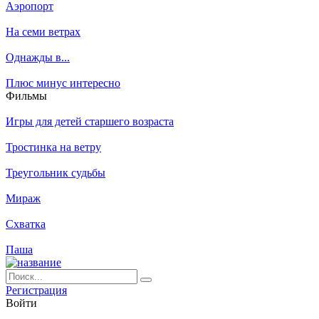
Аэропорт
На семи ветрах
Однажды в...
Плюс минус интересно
Филь­мы
Игры для детей старшего возраста
Тростинка на ветру
Треугольник судьбы
Мираж
Схватка
Паша
Ре­ги­ст­ра­ция
Вой­ти