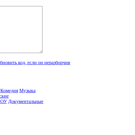
Ко­ме­дия
Му­зы­ка
­ские
ШОУ
До­ку­мен­таль­ные