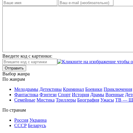
Введите код с картинки:
Отправить
Вы­бор жан­ра
По жан­рам
Ме­ло­дра­мы
Де­тек­ти­вы
Кри­ми­нал
Бое­ви­ки
При­клю­че­ния
Фан­та­сти­ка
Фэн­те­зи
Спорт
Ис­то­рия
Дра­мы
Во­ен­ные
Дет
Се­мей­ные
Мис­ти­ка
Трил­ле­ры
Био­гра­фия
Ужа­сы
ТВ — 
По стра­нам
Рос­сия
Ук­раи­на
СССР
Бе­ла­русь