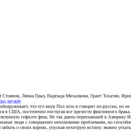
 Стоянов, Лянка Грыу, Надежда Михалкова, Грант Тохатян, Ир
ро друж­бу
 обнаруживает, что его внук Пол хоть и говорит по-русски, но 
я в США, постепенно постигая все прелести фиктивного брака
вленную гефилте фиш. Не так давно переехавший в Америку Игор
 разные люди с совершенно непохожими проблемами, но способ
я забыть о своих корнях, упуская нехитрую истину: можно уехать