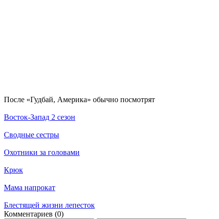
По­сле «Гудбай, Америка» обыч­но по­смот­рят
Восток-Запад 2 сезон
Сводные сестры
Охотники за головами
Крюк
Мама напрокат
Блестящей жизни лепесток
Ком­мен­та­ри­ев (0)