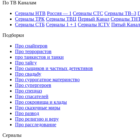
По ТВ Ка­на­лам
Се­риа­лы НТВ
Рос­сия — 1
Се­риа­лы СТС
Се­риа­лы ТВ–3
П
Се­риа­лы ТРК
Се­риа­лы ТВЦ
Пер­вый Ка­нал
Се­риа­лы ТН
Се­риа­лы СТБ
Се­риа­лы 1 + 1
Се­риа­лы ICTV
Пя­тый Ка­нал
Подборки
Про снайперов
Про террористов
про танкистов и танки
Про тайгу
Про сыщиков и частных детективов
Про свадьбу
Про суррогатное материнство
Про супергероев
Про спецназ
Про спасателей
Про сокровища и клады
Про сказочные миры
Про развод
Про религию и веру
Про расследование
Се­риа­лы