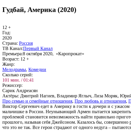
Гудбай, Америка (2020)
12 +
Год:
2020
Стра­на:
Рос­сия
ТВ Ка­нал:
Пер­вый Ка­нал
Пре­мье­ра:
8 октября 2020, «Каропрокат»
Воз­раст:
12 +
Жанр:
Ме­ло­дра­мы
,
Ко­ме­дии
Сколь­ко се­рий:
101 мин. / 01:41
Ре­жис­сер:
Сарик Андреасян
Ак­тё­ры:
Дмитрий Нагиев, Владимир Яглыч, Лиза Моряк, Юрий
Про се­мью и се­мей­ные от­но­ше­ния
,
Про лю­бовь и от­но­ше­ния
,
П
Виктор Сергеевич едет в Америку в гости к дочери и с ужасом
мальчишке в России. Неунывающий Армен пытается закрепитьс
проблемой становится невозможность найти правильно пригото
прошлого, называя себя Джейсоном. Казалось бы, совершенно
что это не так. Все герои страдают от одного недуга – пытаютс