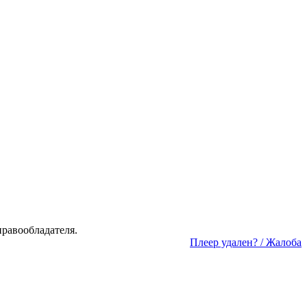
а­во­об­ла­да­те­ля.
Пле­ер уда­лен? / Жа­ло­ба