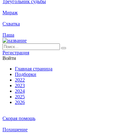
Треугольник судьбы
Мираж
Схватка
Паша
Ре­ги­ст­ра­ция
Вой­ти
Глав­ная стра­ни­ца
Подборки
2022
2023
2024
2025
2026
Скорая помощь
Похищение