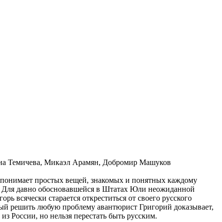
ина Темичева, Микаэл Арамян, Добромир Машуков
не понимает простых вещей, знакомых и понятных каждому
. Для давно обосновавшейся в Штатах Юли неожиданной
ь всячески старается откреститься от своего русского
ный решить любую проблему авантюрист Григорий доказывает,
 из России, но нельзя перестать быть русским.