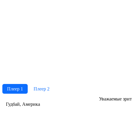
Плеер 1
Плеер 2
Ува­жае­мые зри­те­
Гудбай, Америка