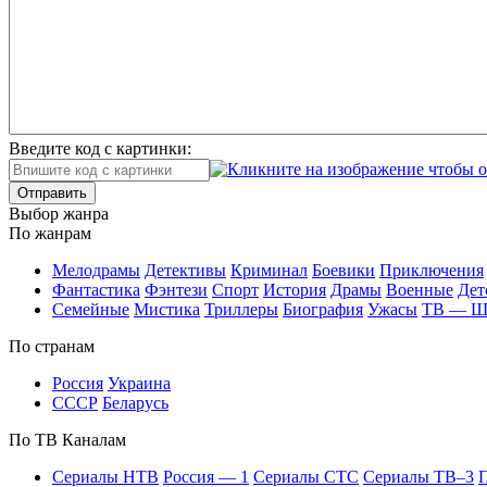
Введите код с картинки:
Отправить
Вы­бор жан­ра
По жан­рам
Ме­ло­дра­мы
Де­тек­ти­вы
Кри­ми­нал
Бое­ви­ки
При­клю­че­ния
Фан­та­сти­ка
Фэн­те­зи
Спорт
Ис­то­рия
Дра­мы
Во­ен­ные
Дет
Се­мей­ные
Мис­ти­ка
Трил­ле­ры
Био­гра­фия
Ужа­сы
ТВ — 
По стра­нам
Рос­сия
Ук­раи­на
СССР
Бе­ла­русь
По ТВ Ка­на­лам
Се­риа­лы НТВ
Рос­сия — 1
Се­риа­лы СТС
Се­риа­лы ТВ–3
П