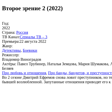
Второе зрение 2 (2022)
Год:
2022
Стра­на:
Рос­сия
ТВ Ка­нал:
Се­риа­лы ТВ – 3
Пре­мье­ра:
22 августа 2022
Жанр:
Де­тек­ти­вы
,
Бое­ви­ки
Ре­жис­сер:
Владимир Виноградов
Ак­тё­ры:
Павел Трубинер, Наталья Земцова, Мария Шумакова, 
Беляев
Про лю­бовь и от­но­ше­ния
,
Про бан­ды, бан­ди­тов, и пре­ступ­ност
Во 2 сезоне Дмитрий Ефремов снова ловит преступников, но т
бывшей возлюбленной. Запутанные отношения приводят его к кр