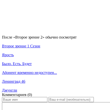
По­сле «Второе зрение 2» обыч­но по­смот­рят
Второе зрение 1 Сезон
Ярость
Было. Есть. Будет
Абонент временно недоступен...
Ленинград 46
Джунгли
Ком­мен­та­ри­ев (0)