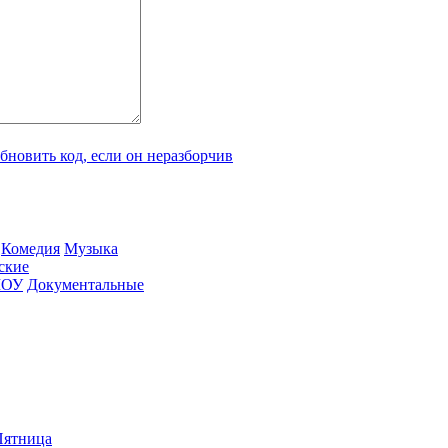
Ко­ме­дия
Му­зы­ка
­ские
ШОУ
До­ку­мен­таль­ные
ят­ни­ца