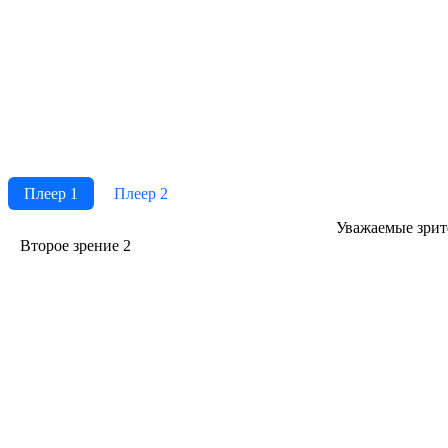
Плеер 1
Плеер 2
Ува­жае­мые зри­те­
Второе зрение 2