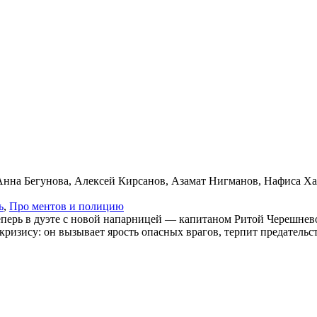
Анна Бегунова, Алексей Кирсанов, Азамат Нигманов, Нафиса Ха
ь
,
Про мен­тов и по­ли­цию
еперь в дуэте с новой напарницей — капитаном Ритой Черешнев
изису: он вызывает ярость опасных врагов, терпит предательст