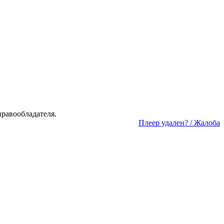
а­во­об­ла­да­те­ля.
Пле­ер уда­лен? / Жа­ло­ба