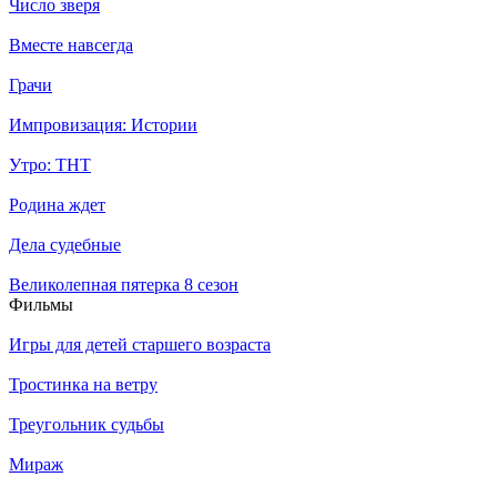
Число зверя
Вместе навсегда
Грачи
Импровизация: Истории
Утро: ТНТ
Родина ждет
Дела судебные
Великолепная пятерка 8 сезон
Филь­мы
Игры для детей старшего возраста
Тростинка на ветру
Треугольник судьбы
Мираж