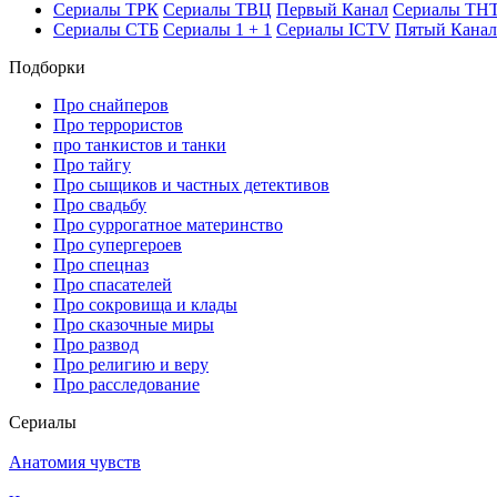
Се­риа­лы ТРК
Се­риа­лы ТВЦ
Пер­вый Ка­нал
Се­риа­лы ТН
Се­риа­лы СТБ
Се­риа­лы 1 + 1
Се­риа­лы ICTV
Пя­тый Ка­нал
Подборки
Про снайперов
Про террористов
про танкистов и танки
Про тайгу
Про сыщиков и частных детективов
Про свадьбу
Про суррогатное материнство
Про супергероев
Про спецназ
Про спасателей
Про сокровища и клады
Про сказочные миры
Про развод
Про религию и веру
Про расследование
Се­риа­лы
Анатомия чувств