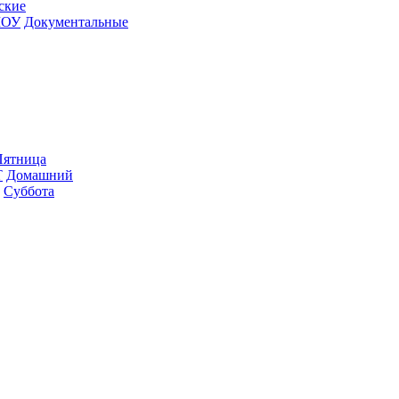
­ские
ШОУ
До­ку­мен­таль­ные
ят­ни­ца
Т
До­маш­ний
Суб­бо­та