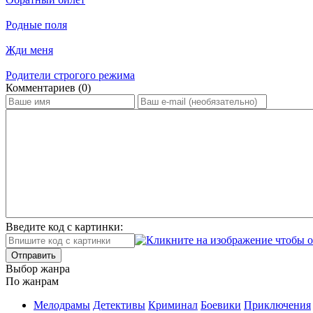
Родные поля
Жди меня
Родители строгого режима
Ком­мен­та­ри­ев (0)
Введите код с картинки:
Отправить
Вы­бор жан­ра
По жан­рам
Ме­ло­дра­мы
Де­тек­ти­вы
Кри­ми­нал
Бое­ви­ки
При­клю­че­ния