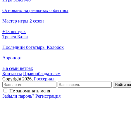
Основано на реальных событиях
Мастер игры 2 сезон
+13 выпуск
Тревел Баттл
Последний богатырь. Колобок
Аэропорт
На семи ветрах
Кон­так­ты
Пра­во­об­ла­да­те­лям
Copyright 2026,
Россериал
Войти на
Не запоминать меня
Забыли пароль?
Регистрация