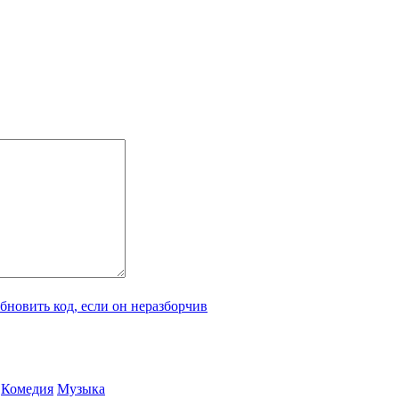
Ко­ме­дия
Му­зы­ка