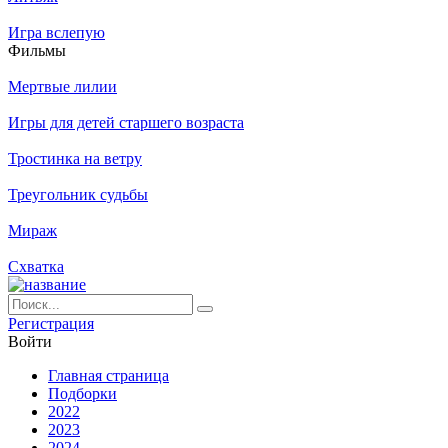
Игра вслепую
Филь­мы
Мертвые лилии
Игры для детей старшего возраста
Тростинка на ветру
Треугольник судьбы
Мираж
Схватка
Ре­ги­ст­ра­ция
Вой­ти
Глав­ная стра­ни­ца
Подборки
2022
2023
2024