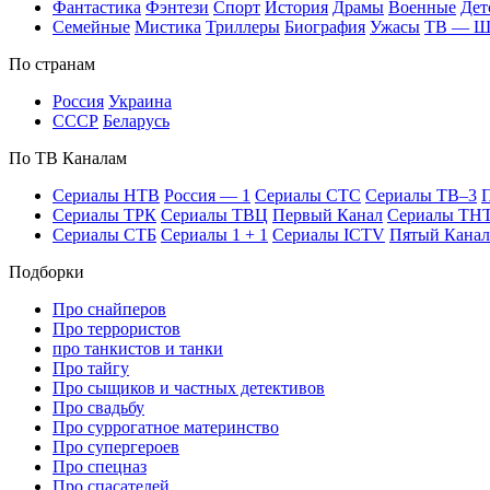
Фан­та­сти­ка
Фэн­те­зи
Спорт
Ис­то­рия
Дра­мы
Во­ен­ные
Дет
Се­мей­ные
Мис­ти­ка
Трил­ле­ры
Био­гра­фия
Ужа­сы
ТВ — 
По стра­нам
Рос­сия
Ук­раи­на
СССР
Бе­ла­русь
По ТВ Ка­на­лам
Се­риа­лы НТВ
Рос­сия — 1
Се­риа­лы СТС
Се­риа­лы ТВ–3
П
Се­риа­лы ТРК
Се­риа­лы ТВЦ
Пер­вый Ка­нал
Се­риа­лы ТН
Се­риа­лы СТБ
Се­риа­лы 1 + 1
Се­риа­лы ICTV
Пя­тый Ка­нал
Подборки
Про снайперов
Про террористов
про танкистов и танки
Про тайгу
Про сыщиков и частных детективов
Про свадьбу
Про суррогатное материнство
Про супергероев
Про спецназ
Про спасателей