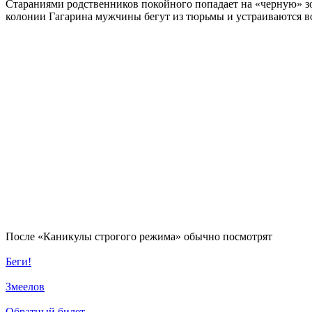
Стараниями родственников покойного попадает на «черную» зон
колонии Гагарина мужчины бегут из тюрьмы и устраиваются в
По­сле «Каникулы строгого режима» обыч­но по­смот­рят
Беги!
Змеелов
Обратный билет