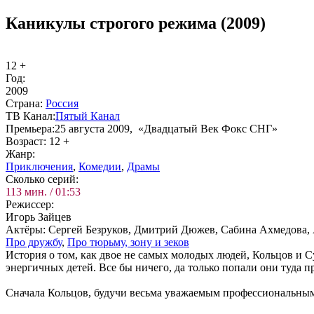
Каникулы строгого режима (2009)
12 +
Год:
2009
Стра­на:
Рос­сия
ТВ Ка­нал:
Пя­тый Ка­нал
Пре­мье­ра:
25 августа 2009, «Двадцатый Век Фокс СНГ»
Воз­раст:
12 +
Жанр:
При­клю­че­ния
,
Ко­ме­дии
,
Дра­мы
Сколь­ко се­рий:
113 мин. / 01:53
Ре­жис­сер:
Игорь Зайцев
Ак­тё­ры:
Сергей Безруков, Дмитрий Дюжев, Сабина Ахмедова,
Про друж­бу
,
Про тюрь­му, зо­ну и зе­ков
История о том, как двое не самых молодых людей, Кольцов и С
энергичных детей. Все бы ничего, да только попали они туда п
Сначала Кольцов, будучи весьма уважаемым профессиональным