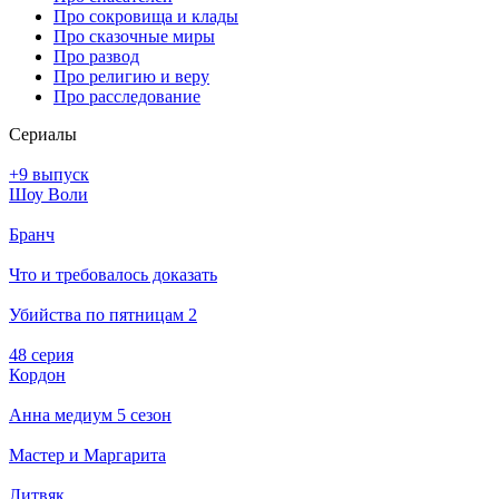
Про сокровища и клады
Про сказочные миры
Про развод
Про религию и веру
Про расследование
Се­риа­лы
+9 выпуск
Шоу Воли
Бранч
Что и требовалось доказать
Убийства по пятницам 2
48 серия
Кордон
Анна медиум 5 сезон
Мастер и Маргарита
Литвяк