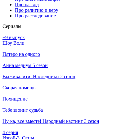
Про развод
Про религию и веру
Про расследование
Се­риа­лы
+9 выпуск
Шоу Воли
Пятеро на одного
Анна медиум 5 сезон
Выживалити: Наследники 2 сезон
Скорая помощь
Похищение
Тебе звонит судьба
Ну-ка, все вместе! Народный кастинг 3 сезон
4 серия
Изгой-3. Отцы