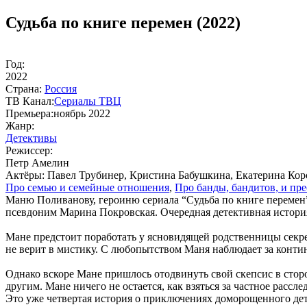
Судьба по книге перемен (2022)
Год:
2022
Стра­на:
Рос­сия
ТВ Ка­нал:
Сериалы ТВЦ
Пре­мье­ра:
ноябрь 2022
Жанр:
Де­тек­ти­вы
Ре­жис­сер:
Петр Амелин
Ак­тё­ры:
Павел Трубинер, Кристина Бабушкина, Екатерина Ко
Про се­мью и се­мей­ные от­но­ше­ния
,
Про бан­ды, бан­ди­тов, и пре
Маню Поливанову, героиню сериала “Судьба по книге перемен”,
псевдоним Марина Покровская. Очередная детективная история
Мане предстоит поработать у ясновидящей родственницы секрет
не верит в мистику. С любопытством Маня наблюдает за контин
Однако вскоре Мане пришлось отодвинуть свой скепсис в сторон
другим. Мане ничего не остается, как взяться за частное рассл
Это уже четвертая история о приключениях доморощенного дет