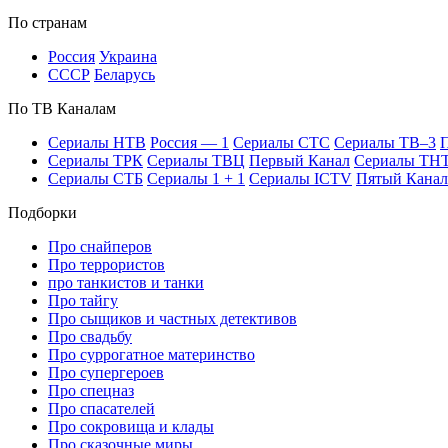
По стра­нам
Рос­сия
Ук­раи­на
СССР
Бе­ла­русь
По ТВ Ка­на­лам
Се­риа­лы НТВ
Рос­сия — 1
Се­риа­лы СТС
Се­риа­лы ТВ–3
П
Се­риа­лы ТРК
Се­риа­лы ТВЦ
Пер­вый Ка­нал
Се­риа­лы ТН
Се­риа­лы СТБ
Се­риа­лы 1 + 1
Се­риа­лы ICTV
Пя­тый Ка­нал
Подборки
Про снайперов
Про террористов
про танкистов и танки
Про тайгу
Про сыщиков и частных детективов
Про свадьбу
Про суррогатное материнство
Про супергероев
Про спецназ
Про спасателей
Про сокровища и клады
Про сказочные миры