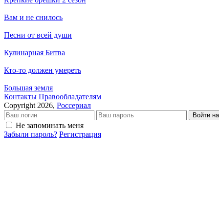
Вам и не снилось
Песни от всей души
Кулинарная Битва
Кто-то должен умереть
Большая земля
Кон­так­ты
Пра­во­об­ла­да­те­лям
Copyright 2026,
Россериал
Войти на
Не запоминать меня
Забыли пароль?
Регистрация