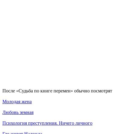
По­сле «Судьба по книге перемен» обыч­но по­смот­рят
Молодая жена
Любовь земная
Психология преступления. Ничего личного
Где живет Надежда