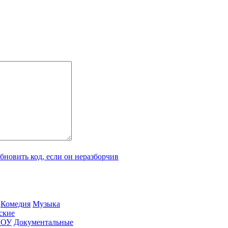
Ко­ме­дия
Му­зы­ка
­ские
ШОУ
До­ку­мен­таль­ные