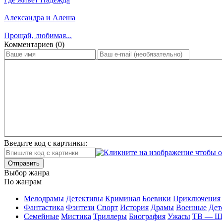
Александра и Алеша
Прощай, любимая...
Ком­мен­та­ри­ев (0)
Введите код с картинки:
Отправить
Вы­бор жан­ра
По жан­рам
Ме­ло­дра­мы
Де­тек­ти­вы
Кри­ми­нал
Бое­ви­ки
При­клю­че­ния
Фан­та­сти­ка
Фэн­те­зи
Спорт
Ис­то­рия
Дра­мы
Во­ен­ные
Дет
Се­мей­ные
Мис­ти­ка
Трил­ле­ры
Био­гра­фия
Ужа­сы
ТВ — 