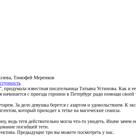
ролева, Тимофей Меренков
­ступ­ность
 придумала известная писательница Татьяна Устинова. Как и ее
 начинается с приезда героини в Петербург ради помощи своей 
арем. За дело девушка берется с азартом и удовольствием. К эк
гентом, который приходит к тетке на магические сеансы.
у, ведь тетя действительно могла что-то увидеть. Иначе зачем 
едование погибшей тети.
ектива. Предыдущие три вы можете посмотреть у нас.