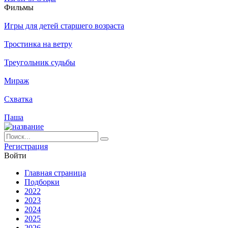
Филь­мы
Игры для детей старшего возраста
Тростинка на ветру
Треугольник судьбы
Мираж
Схватка
Паша
Ре­ги­ст­ра­ция
Вой­ти
Глав­ная стра­ни­ца
Подборки
2022
2023
2024
2025
2026