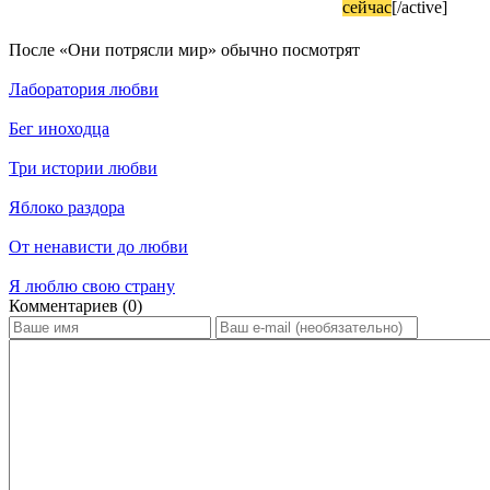
сей­час
[/active]
По­сле «Они потрясли мир» обыч­но по­смот­рят
Лаборатория любви
Бег иноходца
Три истории любви
Яблоко раздора
От ненависти до любви
Я люблю свою страну
Ком­мен­та­ри­ев (0)