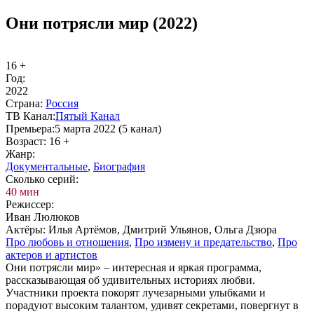
Они потрясли мир (2022)
16 +
Год:
2022
Стра­на:
Рос­сия
ТВ Ка­нал:
Пя­тый Ка­нал
Пре­мье­ра:
5 марта 2022 (5 канал)
Воз­раст:
16 +
Жанр:
До­ку­мен­таль­ные
,
Био­гра­фия
Сколь­ко се­рий:
40 мин
Ре­жис­сер:
Иван Люлюков
Ак­тё­ры:
Илья Артёмов, Дмитрий Ульянов, Ольга Дзюра
Про лю­бовь и от­но­ше­ния
,
Про из­ме­ну и пре­да­тель­ст­во
,
Про
ак­те­ров и ар­ти­стов
Они потрясли мир» – интересная и яркая программа,
рассказывающая об удивительных историях любви.
Участники проекта покорят лучезарными улыбками и
порадуют высоким талантом, удивят секретами, повергнут в