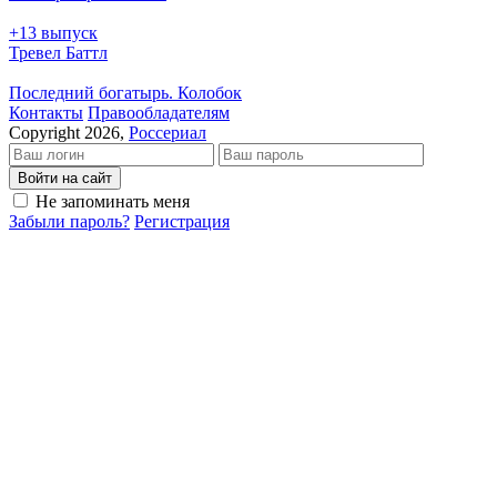
+13 выпуск
Тревел Баттл
Последний богатырь. Колобок
Кон­так­ты
Пра­во­об­ла­да­те­лям
Copyright 2026,
Россериал
Войти на сайт
Не запоминать меня
Забыли пароль?
Регистрация