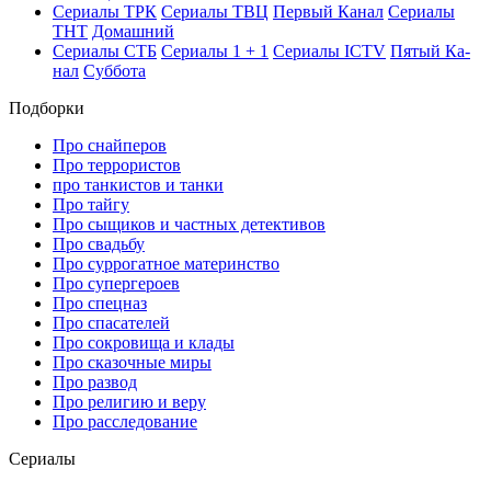
Се­риа­лы ТРК
Се­риа­лы ТВЦ
Пер­вый Ка­нал
Се­риа­лы
ТНТ
До­маш­ний
Се­риа­лы СТБ
Се­риа­лы 1 + 1
Се­риа­лы ICTV
Пя­тый Ка­
нал
Суб­бо­та
Подборки
Про снайперов
Про террористов
про танкистов и танки
Про тайгу
Про сыщиков и частных детективов
Про свадьбу
Про суррогатное материнство
Про супергероев
Про спецназ
Про спасателей
Про сокровища и клады
Про сказочные миры
Про развод
Про религию и веру
Про расследование
Се­риа­лы