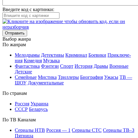
Введите код с картинки:
Отправить
Вы­бор жан­ра
По жан­рам
Ме­ло­дра­мы
Де­тек­ти­вы
Кри­ми­нал
Бое­ви­ки
При­клю­че­
ния
Ко­ме­дия
Му­зы­ка
Фан­та­сти­ка
Фэн­те­зи
Спорт
Ис­то­рия
Дра­мы
Во­ен­ные
Дет­ские
Се­мей­ные
Мис­ти­ка
Трил­ле­ры
Био­гра­фия
Ужа­сы
ТВ —
ШОУ
До­ку­мен­таль­ные
По стра­нам
Рос­сия
Ук­раи­на
СССР
Бе­ла­русь
По ТВ Ка­на­лам
Се­риа­лы НТВ
Рос­сия — 1
Се­риа­лы СТС
Се­риа­лы ТВ–3
Пят­ни­ца