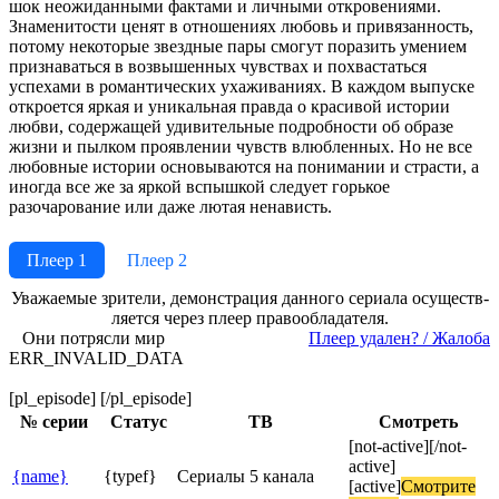
шок неожиданными фактами и личными откровениями.
Знаменитости ценят в отношениях любовь и привязанность,
потому некоторые звездные пары смогут поразить умением
признаваться в возвышенных чувствах и похвастаться
успехами в романтических ухаживаниях. В каждом выпуске
откроется яркая и уникальная правда о красивой истории
любви, содержащей удивительные подробности об образе
жизни и пылком проявлении чувств влюбленных. Но не все
любовные истории основываются на понимании и страсти, а
иногда все же за яркой вспышкой следует горькое
разочарование или даже лютая ненависть.
Плеер 1
Плеер 2
Ува­жае­мые зри­те­ли, де­мон­ст­ра­ция дан­но­го се­риа­ла осу­ще­ст­в­
ля­ет­ся че­рез пле­ер пра­во­об­ла­да­те­ля.
Они потрясли мир
Пле­ер уда­лен? / Жа­ло­ба
ERR_INVALID_DATA
[pl_episode] [/pl_episode]
№ се­рии
Ста­тус
ТВ
Смот­реть
[not-active]
[/not-
active]
{name}
{typef}
Сериалы 5 канала
[active]
Смот­ри­те