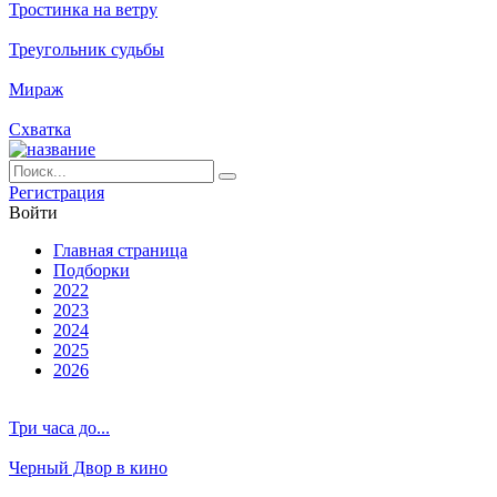
Тростинка на ветру
Треугольник судьбы
Мираж
Схватка
Ре­ги­ст­ра­ция
Вой­ти
Глав­ная стра­ни­ца
Подборки
2022
2023
2024
2025
2026
Три часа до...
Черный Двор в кино