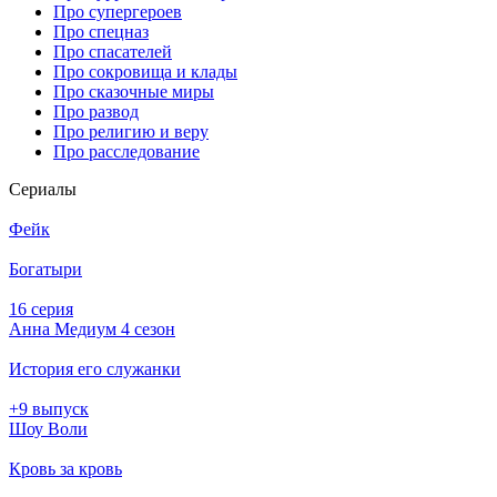
Про супергероев
Про спецназ
Про спасателей
Про сокровища и клады
Про сказочные миры
Про развод
Про религию и веру
Про расследование
Се­риа­лы
Фейк
Богатыри
16 серия
Анна Медиум 4 сезон
История его служанки
+9 выпуск
Шоу Воли
Кровь за кровь