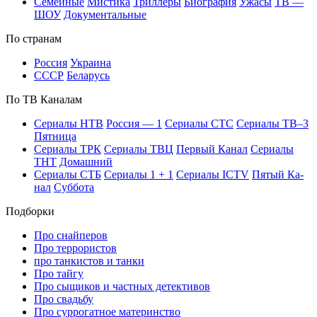
Се­мей­ные
Мис­ти­ка
Трил­ле­ры
Био­гра­фия
Ужа­сы
ТВ —
ШОУ
До­ку­мен­таль­ные
По стра­нам
Рос­сия
Ук­раи­на
СССР
Бе­ла­русь
По ТВ Ка­на­лам
Се­риа­лы НТВ
Рос­сия — 1
Се­риа­лы СТС
Се­риа­лы ТВ–3
Пят­ни­ца
Се­риа­лы ТРК
Се­риа­лы ТВЦ
Пер­вый Ка­нал
Се­риа­лы
ТНТ
До­маш­ний
Се­риа­лы СТБ
Се­риа­лы 1 + 1
Се­риа­лы ICTV
Пя­тый Ка­
нал
Суб­бо­та
Подборки
Про снайперов
Про террористов
про танкистов и танки
Про тайгу
Про сыщиков и частных детективов
Про свадьбу
Про суррогатное материнство