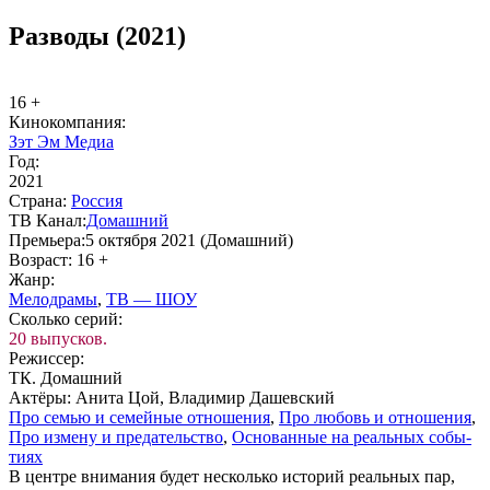
Разводы (2021)
16 +
Ки­но­ком­па­ния:
Зэт Эм Медиа
Год:
2021
Стра­на:
Рос­сия
ТВ Ка­нал:
До­маш­ний
Пре­мье­ра:
5 октября 2021 (Домашний)
Воз­раст:
16 +
Жанр:
Ме­ло­дра­мы
,
ТВ — ШОУ
Сколь­ко се­рий:
20 выпусков.
Ре­жис­сер:
ТК. Домашний
Ак­тё­ры:
Анита Цой, Владимир Дашевский
Про се­мью и се­мей­ные от­но­ше­ния
,
Про лю­бовь и от­но­ше­ния
,
Про из­ме­ну и пре­да­тель­ст­во
,
Ос­но­ван­ные на ре­аль­ных со­бы­
ти­ях
В центре внимания будет несколько историй реальных пар,