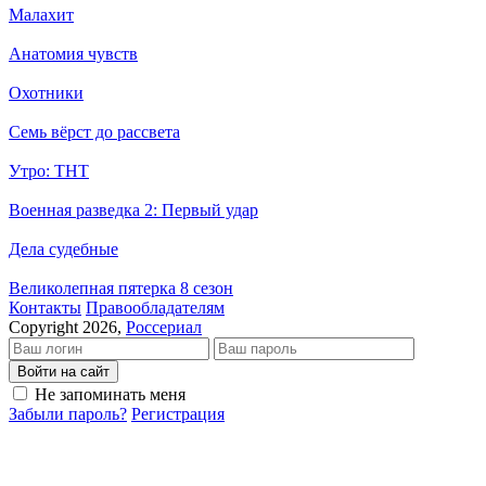
Малахит
Анатомия чувств
Охотники
Семь вёрст до рассвета
Утро: ТНТ
Военная разведка 2: Первый удар
Дела судебные
Великолепная пятерка 8 сезон
Кон­так­ты
Пра­во­об­ла­да­те­лям
Copyright 2026,
Россериал
Войти на сайт
Не запоминать меня
Забыли пароль?
Регистрация