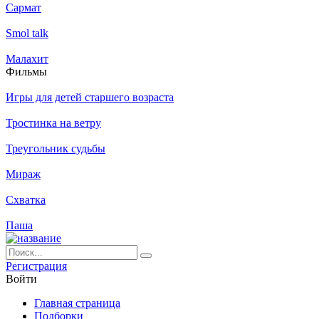
Сармат
Smol talk
Малахит
Филь­мы
Игры для детей старшего возраста
Тростинка на ветру
Треугольник судьбы
Мираж
Схватка
Паша
Ре­ги­ст­ра­ция
Вой­ти
Глав­ная стра­ни­ца
Подборки