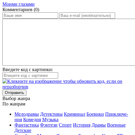
Моими глазами
Ком­мен­та­ри­ев (0)
Введите код с картинки:
Отправить
Вы­бор жан­ра
По жан­рам
Ме­ло­дра­мы
Де­тек­ти­вы
Кри­ми­нал
Бое­ви­ки
При­клю­че­
ния
Ко­ме­дия
Му­зы­ка
Фан­та­сти­ка
Фэн­те­зи
Спорт
Ис­то­рия
Дра­мы
Во­ен­ные
Дет­ские