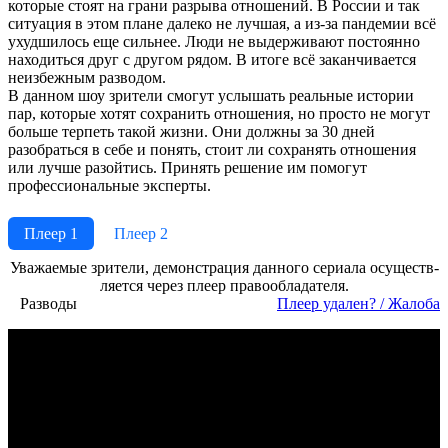
которые стоят на грани разрыва отношений. В России и так
ситуация в этом плане далеко не лучшая, а из-за пандемии всё
ухудшилось еще сильнее. Люди не выдерживают постоянно
находиться друг с другом рядом. В итоге всё заканчивается
неизбежным разводом.
В данном шоу зрители смогут услышать реальные истории
пар, которые хотят сохранить отношения, но просто не могут
больше терпеть такой жизни. Они должны за 30 дней
разобраться в себе и понять, стоит ли сохранять отношения
или лучше разойтись. Принять решение им помогут
профессиональные эксперты.
Плеер 1
Плеер 2
Ува­жае­мые зри­те­ли, де­мон­ст­ра­ция дан­но­го се­риа­ла осу­ще­ст­в­
ля­ет­ся че­рез пле­ер пра­во­об­ла­да­те­ля.
Разводы
Пле­ер уда­лен? / Жа­ло­ба