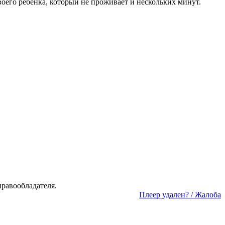
воего ребенка, который не проживает и нескольких минут.
а­во­об­ла­да­те­ля.
Пле­ер уда­лен? / Жа­ло­ба