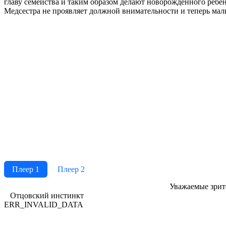
главу семейства и таким образом делают новорожденного ребен
Медсестра не проявляет должной внимательности и теперь мал
Плеер 1
Плеер 2
Ува­жае­мые зри­те­
Отцовский инстинкт
ERR_INVALID_DATA