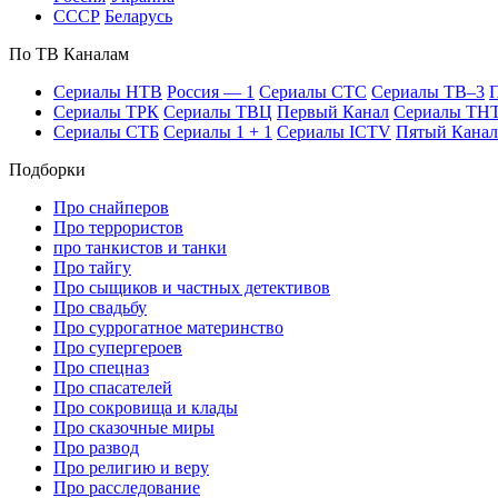
СССР
Бе­ла­русь
По ТВ Ка­на­лам
Се­риа­лы НТВ
Рос­сия — 1
Се­риа­лы СТС
Се­риа­лы ТВ–3
П
Се­риа­лы ТРК
Се­риа­лы ТВЦ
Пер­вый Ка­нал
Се­риа­лы ТН
Се­риа­лы СТБ
Се­риа­лы 1 + 1
Се­риа­лы ICTV
Пя­тый Ка­нал
Подборки
Про снайперов
Про террористов
про танкистов и танки
Про тайгу
Про сыщиков и частных детективов
Про свадьбу
Про суррогатное материнство
Про супергероев
Про спецназ
Про спасателей
Про сокровища и клады
Про сказочные миры
Про развод
Про религию и веру
Про расследование