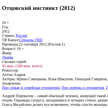
Отцовский инстинкт (2012)
16 +
Год:
2012
Стра­на:
Рос­сия
ТВ Ка­нал:
Сериалы ТВЦ
Пре­мье­ра:
22 сентября 2012 (Россия-1)
Воз­раст:
16 +
Жанр:
Дра­мы
Сколь­ко се­рий:
45 мин. (180 мин. всего)
Ре­жис­сер:
Антон Азаров
Ак­тё­ры:
Ирина Савицкова, Илья Шакунов, Геннадий Смирнов,
Захарченко
Про се­мью и се­мей­ные от­но­ше­ния
,
Про лю­бовь и от­но­ше­ния
,
П
Андрей Перевалов – самый обычный человек, живущий такой ж
отцом. Однажды супруга, засидевшись в четырех стенах, решае
Ольга Михайлова делает все возможное, чтобы спасти малыша. 