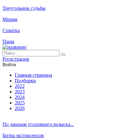
Треугольник судьбы
Мираж
Схватка
Паша
Ре­ги­ст­ра­ция
Вой­ти
Глав­ная стра­ни­ца
Подборки
2022
2023
2024
2025
2026
По данным уголовного розыска...
Битва экстрасенсов