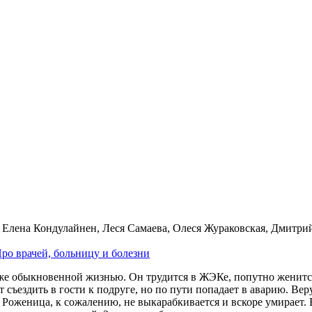
 Елена Кондулайнен, Леся Самаева, Олеся Жураковская, Дмитр
ро вра­чей, боль­ни­цу и бо­лез­ни
е обыкновенной жизнью. Он трудится в ЖЭКе, попутно женится
т съездить в гости к подруге, но по пути попадает в аварию. В
Роженица, к сожалению, не выкарабкивается и вскоре умирает. 