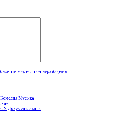
Ко­ме­дия
Му­зы­ка
­ские
ШОУ
До­ку­мен­таль­ные