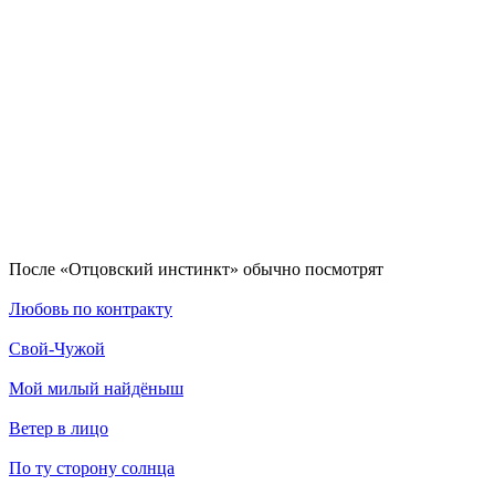
По­сле «Отцовский инстинкт» обыч­но по­смот­рят
Любовь по контракту
Свой-Чужой
Мой милый найдёныш
Ветер в лицо
По ту сторону солнца