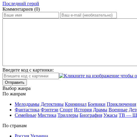
Последний герой
Ком­мен­та­ри­ев (0)
Введите код с картинки:
Отправить
Вы­бор жан­ра
По жан­рам
Ме­ло­дра­мы
Де­тек­ти­вы
Кри­ми­нал
Бое­ви­ки
При­клю­че­ния
Фан­та­сти­ка
Фэн­те­зи
Спорт
Ис­то­рия
Дра­мы
Во­ен­ные
Дет
Се­мей­ные
Мис­ти­ка
Трил­ле­ры
Био­гра­фия
Ужа­сы
ТВ — 
По стра­нам
Рос­сия
Ук­раи­на