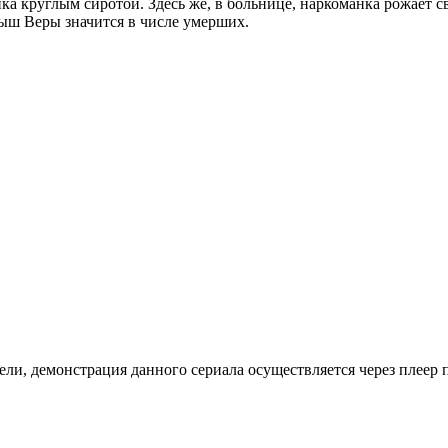
ка круглым сиротой. Здесь же, в больнице, наркоманка рожает с
ыш Веры значится в числе умерших.
ли, де­мон­ст­ра­ция дан­но­го се­риа­ла осу­ще­ст­в­ля­ет­ся че­рез пле­ер пр