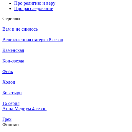
Про религию и веру
Про расследование
Се­риа­лы
Вам и не снилось
Великолепная пятерка 8 сезон
Каменская
Коп-звезда
Фейк
Холод
Богатыри
16 серия
Анна Медиум 4 сезон
Грех
Филь­мы