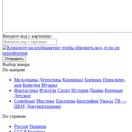
Введите код с картинки:
Отправить
Вы­бор жан­ра
По жан­рам
Ме­ло­дра­мы
Де­тек­ти­вы
Кри­ми­нал
Бое­ви­ки
При­клю­че­
ния
Ко­ме­дия
Му­зы­ка
Фан­та­сти­ка
Фэн­те­зи
Спорт
Ис­то­рия
Дра­мы
Во­ен­ные
Дет­ские
Се­мей­ные
Мис­ти­ка
Трил­ле­ры
Био­гра­фия
Ужа­сы
ТВ —
ШОУ
До­ку­мен­таль­ные
По стра­нам
Рос­сия
Ук­раи­на
СССР
Бе­ла­русь