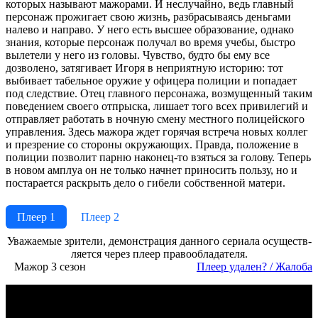
которых называют мажорами. И неслучайно, ведь главный
персонаж прожигает свою жизнь, разбрасываясь деньгами
налево и направо. У него есть высшее образование, однако
знания, которые персонаж получал во время учебы, быстро
вылетели у него из головы. Чувство, будто бы ему все
дозволено, затягивает Игоря в неприятную историю: тот
выбивает табельное оружие у офицера полиции и попадает
под следствие. Отец главного персонажа, возмущенный таким
поведением своего отпрыска, лишает того всех привилегий и
отправляет работать в ночную смену местного полицейского
управления. Здесь мажора ждет горячая встреча новых коллег
и презрение со стороны окружающих. Правда, положение в
полиции позволит парню наконец-то взяться за голову. Теперь
в новом амплуа он не только начнет приносить пользу, но и
постарается раскрыть дело о гибели собственной матери.
Плеер 1
Плеер 2
Ува­жае­мые зри­те­ли, де­мон­ст­ра­ция дан­но­го се­риа­ла осу­ще­ст­в­
ля­ет­ся че­рез пле­ер пра­во­об­ла­да­те­ля.
Мажор 3 сезон
Пле­ер уда­лен? / Жа­ло­ба