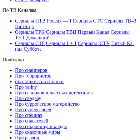
По ТВ Ка­на­лам
Се­риа­лы НТВ
Рос­сия — 1
Се­риа­лы СТС
Се­риа­лы ТВ–3
Пят­ни­ца
Се­риа­лы ТРК
Се­риа­лы ТВЦ
Пер­вый Ка­нал
Се­риа­лы
ТНТ
До­маш­ний
Се­риа­лы СТБ
Се­риа­лы 1 + 1
Се­риа­лы ICTV
Пя­тый Ка­
нал
Суб­бо­та
Подборки
Про снайперов
Про террористов
про танкистов и танки
Про тайгу
Про сыщиков и частных детективов
Про свадьбу
Про суррогатное материнство
Про супергероев
Про спецназ
Про спасателей
Про сокровища и клады
Про сказочные миры
Про развод