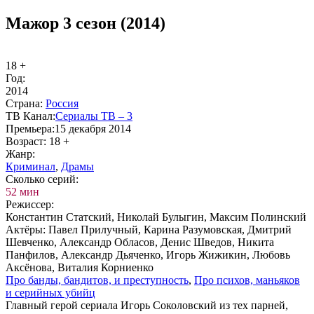
Мажор 3 сезон (2014)
18 +
Год:
2014
Стра­на:
Рос­сия
ТВ Ка­нал:
Се­риа­лы ТВ – 3
Пре­мье­ра:
15 декабря 2014
Воз­раст:
18 +
Жанр:
Кри­ми­нал
,
Дра­мы
Сколь­ко се­рий:
52 мин
Ре­жис­сер:
Константин Статский, Николай Булыгин, Максим Полинский
Ак­тё­ры:
Павел Прилучный, Карина Разумовская, Дмитрий
Шевченко, Александр Обласов, Денис Шведов, Никита
Панфилов, Александр Дьяченко, Игорь Жижикин, Любовь
Аксёнова, Виталия Корниенко
Про бан­ды, бан­ди­тов, и пре­ступ­ность
,
Про пси­хов, мань­я­ков
и се­рий­ных убийц
Главный герой сериала Игорь Соколовский из тех парней,