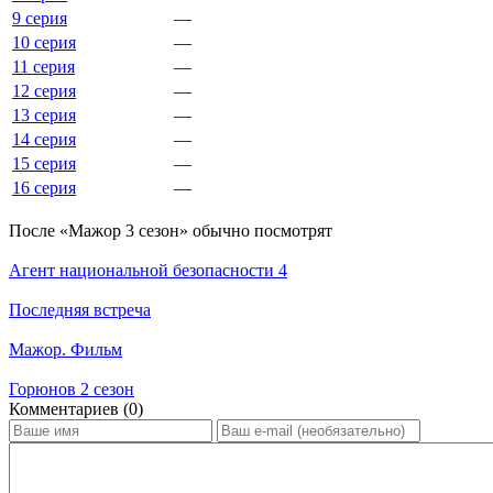
9 серия
—
10 серия
—
11 серия
—
12 серия
—
13 серия
—
14 серия
—
15 серия
—
16 серия
—
По­сле «Мажор 3 сезон» обыч­но по­смот­рят
Агент национальной безопасности 4
Последняя встреча
Мажор. Фильм
Горюнов 2 сезон
Ком­мен­та­ри­ев (0)