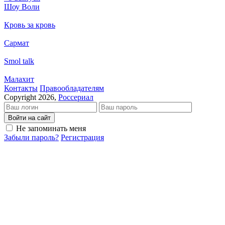
Шоу Воли
Кровь за кровь
Сармат
Smol talk
Малахит
Кон­так­ты
Пра­во­об­ла­да­те­лям
Copyright 2026,
Россериал
Войти на сайт
Не запоминать меня
Забыли пароль?
Регистрация