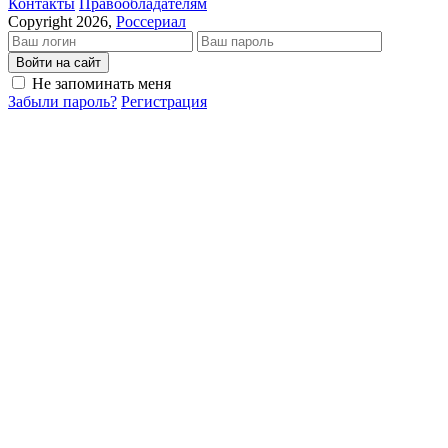
Кон­так­ты
Пра­во­об­ла­да­те­лям
Copyright 2026,
Россериал
Войти на сайт
Не запоминать меня
Забыли пароль?
Регистрация