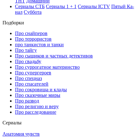
ТНТ
До­маш­ний
Се­риа­лы СТБ
Се­риа­лы 1 + 1
Се­риа­лы ICTV
Пя­тый Ка­
нал
Суб­бо­та
Подборки
Про снайперов
Про террористов
про танкистов и танки
Про тайгу
Про сыщиков и частных детективов
Про свадьбу
Про суррогатное материнство
Про супергероев
Про спецназ
Про спасателей
Про сокровища и клады
Про сказочные миры
Про развод
Про религию и веру
Про расследование
Се­риа­лы
Анатомия чувств