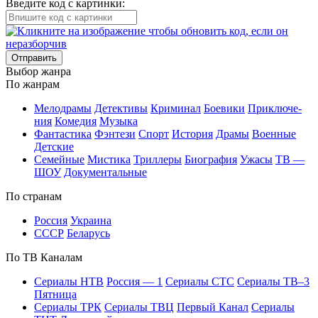
Введите код с картинки:
Отправить
Вы­бор жан­ра
По жан­рам
Ме­ло­дра­мы
Де­тек­ти­вы
Кри­ми­нал
Бое­ви­ки
При­клю­че­
ния
Ко­ме­дия
Му­зы­ка
Фан­та­сти­ка
Фэн­те­зи
Спорт
Ис­то­рия
Дра­мы
Во­ен­ные
Дет­ские
Се­мей­ные
Мис­ти­ка
Трил­ле­ры
Био­гра­фия
Ужа­сы
ТВ —
ШОУ
До­ку­мен­таль­ные
По стра­нам
Рос­сия
Ук­раи­на
СССР
Бе­ла­русь
По ТВ Ка­на­лам
Се­риа­лы НТВ
Рос­сия — 1
Се­риа­лы СТС
Се­риа­лы ТВ–3
Пят­ни­ца
Се­риа­лы ТРК
Се­риа­лы ТВЦ
Пер­вый Ка­нал
Се­риа­лы