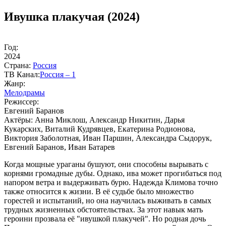
Ивушка плакучая (2024)
Год:
2024
Стра­на:
Рос­сия
ТВ Ка­нал:
Рос­сия – 1
Жанр:
Ме­ло­дра­мы
Ре­жис­сер:
Евгений Баранов
Ак­тё­ры:
Анна Миклош, Александр Никитин, Дарья
Кукарских, Виталий Кудрявцев, Екатерина Родионова,
Виктория Заболотная, Иван Паршин, Александра Сыдорук,
Евгений Баранов, Иван Батарев
Когда мощные ураганы бушуют, они способны вырывать с
корнями громадные дубы. Однако, ива может прогибаться под
напором ветра и выдерживать бурю. Надежда Климова точно
также относится к жизни. В её судьбе было множество
горестей и испытаний, но она научилась выживать в самых
трудных жизненных обстоятельствах. За этот навык мать
героини прозвала её "ивушкой плакучей". Но родная дочь