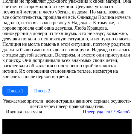
Полина не проявляет должного уважения к своей матери. Она
считает её старомодной и скучной. Девушка устала от
поучений матери и часто убегала из дома. Но мать, взвесив
все обстоятельства, прощала ей всё. Однажды Полина исчезла
надолго, и это вызвало тревогу у Надежды. К тому же, в
городе пропала ещё одна девушка, Люба Кравцова,
однокурсница дочери из техникума. Это не казус; возможно,
девушки попали в неприятную ситуацию, и их нужно спасать.
Полиция не могла помочь в этой ситуации, поэтому родители
должны были сами взять дело в свои руки. Надежда связалась
с отцом другой девушки, Валерием, и вместе они приступили
к поиску. Они допрашивали всех знакомых своих детей,
расклеивали объявления и постепенно приближались к
истине. Их отношения становились теплее, несмотря на
конфликт после первой встречи.
Плеер 1
Плеер 2
Ува­жае­мые зри­те­ли, де­мон­ст­ра­ция дан­но­го се­риа­ла осу­ще­ст­в­
ля­ет­ся че­рез пле­ер пра­во­об­ла­да­те­ля.
Ивушка плакучая
Пле­ер уда­лен? / Жа­ло­ба