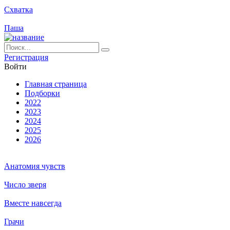
Схватка
Паша
Ре­ги­ст­ра­ция
Вой­ти
Глав­ная стра­ни­ца
Подборки
2022
2023
2024
2025
2026
Анатомия чувств
Число зверя
Вместе навсегда
Грачи