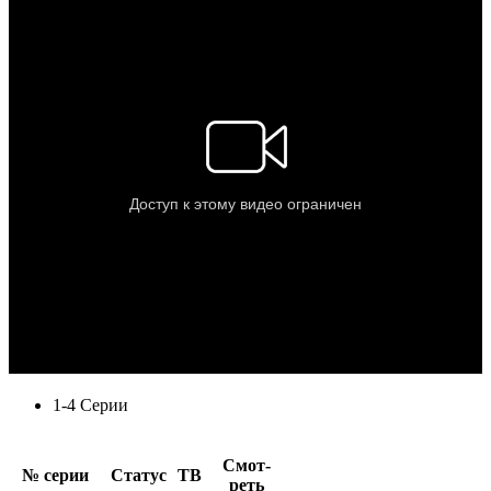
1-4 Серии
Смот­
№ се­рии
Ста­тус
ТВ
реть