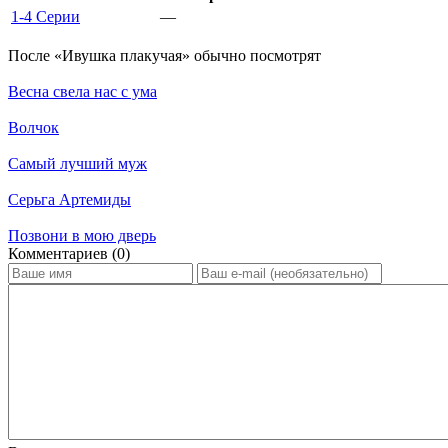
1-4 Серии
—
По­сле «Ивушка плакучая» обыч­но по­смот­рят
Весна свела нас с ума
Волчок
Самый лучший муж
Серьга Артемиды
Позвони в мою дверь
Ком­мен­та­ри­ев (0)