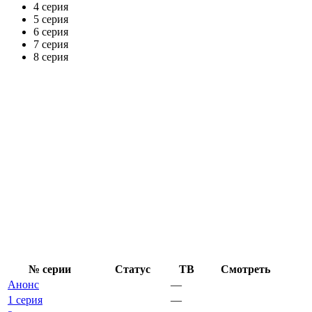
4 серия
5 серия
6 серия
7 серия
8 серия
№ се­рии
Ста­тус
ТВ
Смот­реть
Анонс
—
1 серия
—