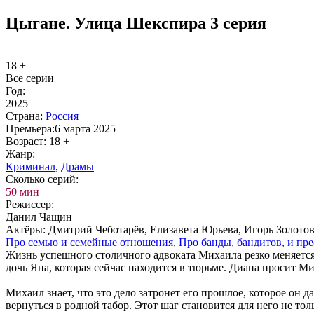
Цыгане. Улица Шекспира 3 серия
18 +
Все серии
Год:
2025
Стра­на:
Рос­сия
Пре­мье­ра:
6 марта 2025
Воз­раст:
18 +
Жанр:
Кри­ми­нал
,
Дра­мы
Сколь­ко се­рий:
50 мин
Ре­жис­сер:
Данил Чащин
Ак­тё­ры:
Дмитрий Чеботарёв, Елизавета Юрьева, Игорь Золото
Про се­мью и се­мей­ные от­но­ше­ния
,
Про бан­ды, бан­ди­тов, и пре
Жизнь успешного столичного адвоката Михаила резко меняется,
дочь Яна, которая сейчас находится в тюрьме. Диана просит Ми
Михаил знает, что это дело затронет его прошлое, которое он 
вернуться в родной табор. Этот шаг становится для него не т