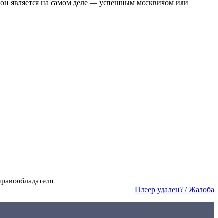
м он является на самом деле — успешным москвичом или
а­во­об­ла­да­те­ля.
Пле­ер уда­лен? / Жа­ло­ба