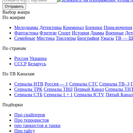
Отправить
Вы­бор жан­ра
По жан­рам
Ме­ло­дра­мы
Де­тек­ти­вы
Кри­ми­нал
Бое­ви­ки
При­клю­че­ния
Фан­та­сти­ка
Фэн­те­зи
Спорт
Ис­то­рия
Дра­мы
Во­ен­ные
Дет
Се­мей­ные
Мис­ти­ка
Трил­ле­ры
Био­гра­фия
Ужа­сы
ТВ — 
По стра­нам
Рос­сия
Ук­раи­на
СССР
Бе­ла­русь
По ТВ Ка­на­лам
Се­риа­лы НТВ
Рос­сия — 1
Се­риа­лы СТС
Се­риа­лы ТВ–3
П
Се­риа­лы ТРК
Се­риа­лы ТВЦ
Пер­вый Ка­нал
Се­риа­лы ТН
Се­риа­лы СТБ
Се­риа­лы 1 + 1
Се­риа­лы ICTV
Пя­тый Ка­нал
Подборки
Про снайперов
Про террористов
про танкистов и танки
Про тайгу