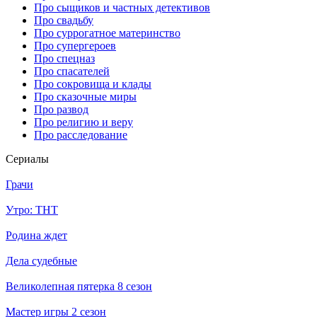
Про сыщиков и частных детективов
Про свадьбу
Про суррогатное материнство
Про супергероев
Про спецназ
Про спасателей
Про сокровища и клады
Про сказочные миры
Про развод
Про религию и веру
Про расследование
Се­риа­лы
Грачи
Утро: ТНТ
Родина ждет
Дела судебные
Великолепная пятерка 8 сезон
Мастер игры 2 сезон