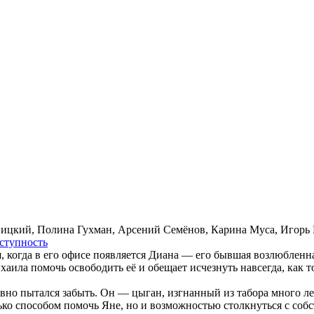
вицкий, Полина Гухман, Арсений Семёнов, Карина Муса, Игорь 
­ступ­ность
 когда в его офисе появляется Диана — его бывшая возлюбленная
хаила помочь освободить её и обещает исчезнуть навсегда, как т
давно пытался забыть. Он — цыган, изгнанный из табора много лет
олько способом помочь Яне, но и возможностью столкнуться с со