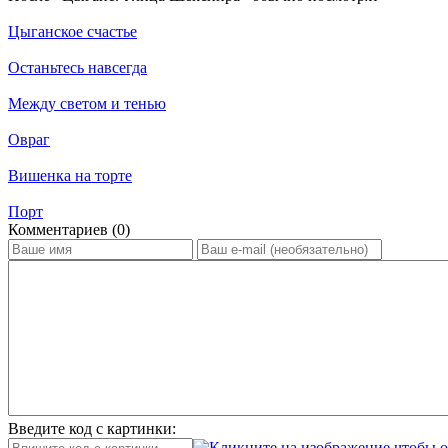
Цыганское счастье
Останьтесь навсегда
Между светом и тенью
Овраг
Вишенка на торте
Порт
Ком­мен­та­ри­ев (0)
Введите код с картинки: