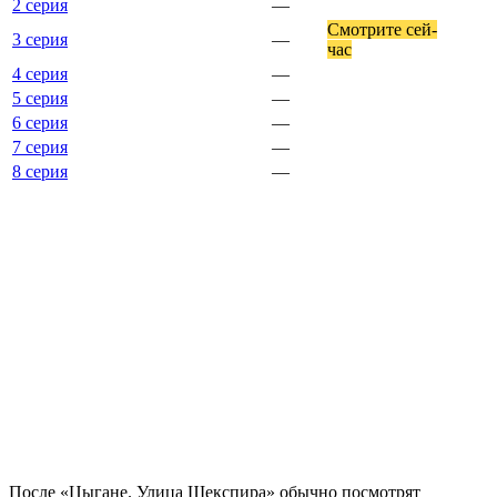
2 серия
—
Смот­ри­те сей­
3 серия
—
час
4 серия
—
5 серия
—
6 серия
—
7 серия
—
8 серия
—
По­сле «Цыгане. Улица Шекспира» обыч­но по­смот­рят