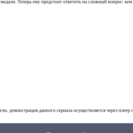
медали. Теперь ему предстоит ответить на сложный вопрос: ке
ли, де­мон­ст­ра­ция дан­но­го се­риа­ла осу­ще­ст­в­ля­ет­ся че­рез пле­ер пр