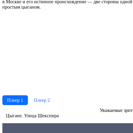
в Москве и его истинное происхождение — две стороны одной 
простым цыганом.
Плеер 1
Плеер 2
Ува­жае­мые зри­те­
Цыгане. Улица Шекспира