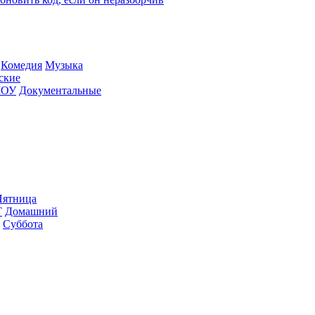
Ко­ме­дия
Му­зы­ка
­ские
ШОУ
До­ку­мен­таль­ные
ят­ни­ца
Т
До­маш­ний
Суб­бо­та