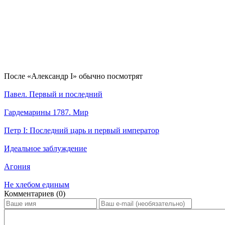
По­сле «Александр I» обыч­но по­смот­рят
Павел. Первый и последний
Гардемарины 1787. Мир
Петр I: Последний царь и первый император
Идеальное заблуждение
Агония
Не хлебом единым
Ком­мен­та­ри­ев (0)