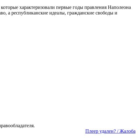
которые характеризовали первые годы правления Наполеона
аво, а республиканские идеалы, гражданские свободы и
а­во­об­ла­да­те­ля.
Пле­ер уда­лен? / Жа­ло­ба