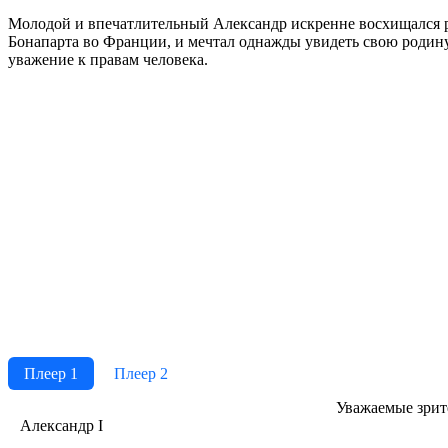
Молодой и впечатлительный Александр искренне восхищался 
Бонапарта во Франции, и мечтал однажды увидеть свою родину 
уважение к правам человека.
Плеер 1
Плеер 2
Ува­жае­мые зри­те­
Александр I