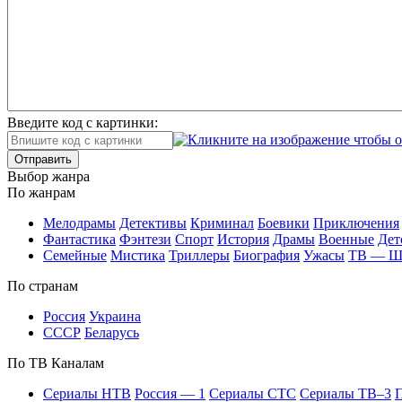
Введите код с картинки:
Отправить
Вы­бор жан­ра
По жан­рам
Ме­ло­дра­мы
Де­тек­ти­вы
Кри­ми­нал
Бое­ви­ки
При­клю­че­ния
Фан­та­сти­ка
Фэн­те­зи
Спорт
Ис­то­рия
Дра­мы
Во­ен­ные
Дет
Се­мей­ные
Мис­ти­ка
Трил­ле­ры
Био­гра­фия
Ужа­сы
ТВ — 
По стра­нам
Рос­сия
Ук­раи­на
СССР
Бе­ла­русь
По ТВ Ка­на­лам
Се­риа­лы НТВ
Рос­сия — 1
Се­риа­лы СТС
Се­риа­лы ТВ–3
П