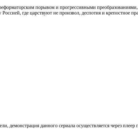
реформаторским порывом и прогрессивными преобразованиями, 
Россией, где царствуют не произвол, деспотия и крепостное пр
ли, де­мон­ст­ра­ция дан­но­го се­риа­ла осу­ще­ст­в­ля­ет­ся че­рез пле­ер пр