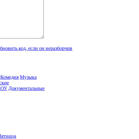
Ко­ме­дия
Му­зы­ка
­ские
ШОУ
До­ку­мен­таль­ные
ят­ни­ца