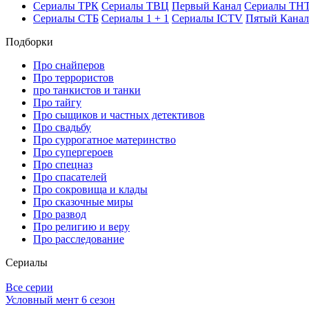
Се­риа­лы ТРК
Се­риа­лы ТВЦ
Пер­вый Ка­нал
Се­риа­лы ТН
Се­риа­лы СТБ
Се­риа­лы 1 + 1
Се­риа­лы ICTV
Пя­тый Ка­нал
Подборки
Про снайперов
Про террористов
про танкистов и танки
Про тайгу
Про сыщиков и частных детективов
Про свадьбу
Про суррогатное материнство
Про супергероев
Про спецназ
Про спасателей
Про сокровища и клады
Про сказочные миры
Про развод
Про религию и веру
Про расследование
Се­риа­лы
Все серии
Условный мент 6 сезон