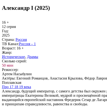
Александр I (2025)
16 +
12 серия
Год:
2025
Стра­на:
Рос­сия
ТВ Ка­нал:
Рос­сия – 1
Воз­раст:
16 +
Жанр:
Ис­то­ри­че­ские
,
Дра­мы
Сколь­ко се­рий:
50 мин
Ре­жис­сер:
Артем Насыбулин
Ак­тё­ры:
Евгений Романцов, Анастасия Крылова, Фёдор Лавров
Поплавская
Про 17 18 19 ве­ка
Александр, будущий император, с самого детства был окружен
императрицы Екатерины Великой, мудрой и просвещённой пра
выдающийся европейский наставник Фредерик Сезар де Лагарп
и принципам справедливости, равенства и свободы.