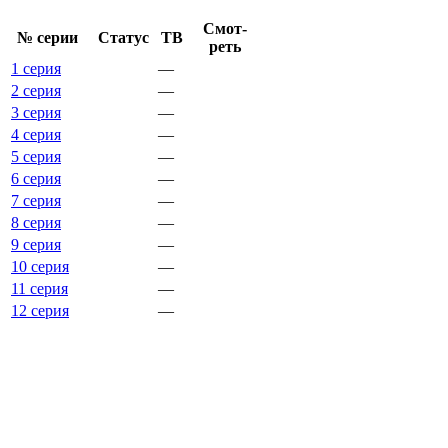
Смот­
№ се­рии
Ста­тус
ТВ
реть
1 серия
—
2 серия
—
3 серия
—
4 серия
—
5 серия
—
6 серия
—
7 серия
—
8 серия
—
9 серия
—
10 серия
—
11 серия
—
12 серия
—