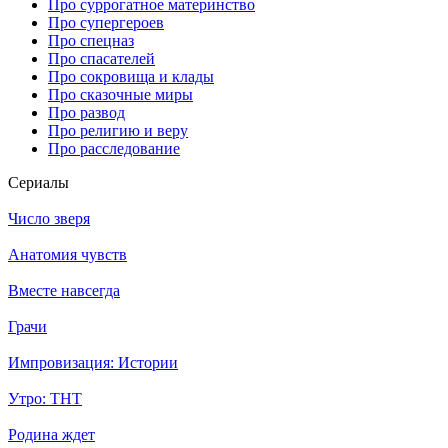
Про суррогатное материнство
Про супергероев
Про спецназ
Про спасателей
Про сокровища и клады
Про сказочные миры
Про развод
Про религию и веру
Про расследование
Се­риа­лы
Число зверя
Анатомия чувств
Вместе навсегда
Грачи
Импровизация: Истории
Утро: ТНТ
Родина ждет