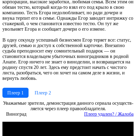
корпорации, высокие заработки, любимая семья. Всем этим он
обязан тестю, который когда-то взял его под крыло в свою
компанию. Тесть Егора недолюбливает, но ради дочери и
внука терпит его в семье. Однажды Егор заводит интрижку со
стажеркой, о чем становится известно тестю. Он тут же
увольняет Егора и сообщает дочери о его измене.
В одну секунду успешный бизнесмен Егор теряет все: статус,
друзей, семью и доступ к собственной карточке. Внезапно
судьба преподносит ему сомнительный подарок — он
становится владельцем убыточных виноградников в родной
Анапе. Егор ничего не знает о виноделии, и возвращается на
родину спустя 20 лет. Здесь ему предстоит начать с чистого
листа, разобраться, чего он хочет на самом деле в жизни, и
вернуть любовь.
Плеер 1
Плеер 2
Ува­жае­мые зри­те­ли, де­мон­ст­ра­ция дан­но­го се­риа­ла осу­ще­ст­в­
ля­ет­ся че­рез пле­ер пра­во­об­ла­да­те­ля.
Виноград
Пле­ер уда­лен? / Жа­ло­ба