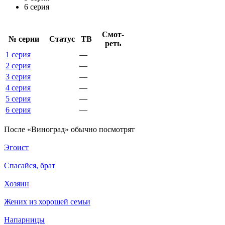
6 серия
Смот­
№ се­рии
Ста­тус
ТВ
реть
1 серия
—
2 серия
—
3 серия
—
4 серия
—
5 серия
—
6 серия
—
По­сле «Виноград» обыч­но по­смот­рят
Эгоист
Спасайся, брат
Хозяин
Жених из хорошей семьи
Напарницы