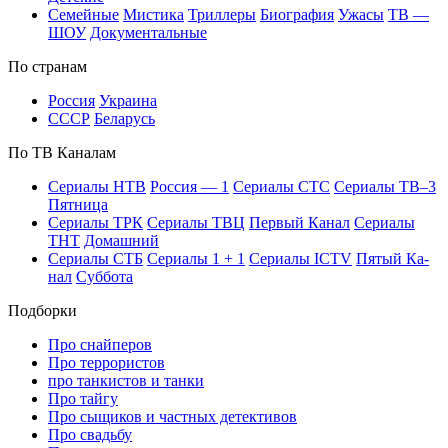
Се­мей­ные
Мис­ти­ка
Трил­ле­ры
Био­гра­фия
Ужа­сы
ТВ —
ШОУ
До­ку­мен­таль­ные
По стра­нам
Рос­сия
Ук­раи­на
СССР
Бе­ла­русь
По ТВ Ка­на­лам
Се­риа­лы НТВ
Рос­сия — 1
Се­риа­лы СТС
Се­риа­лы ТВ–3
Пят­ни­ца
Се­риа­лы ТРК
Се­риа­лы ТВЦ
Пер­вый Ка­нал
Се­риа­лы
ТНТ
До­маш­ний
Се­риа­лы СТБ
Се­риа­лы 1 + 1
Се­риа­лы ICTV
Пя­тый Ка­
нал
Суб­бо­та
Подборки
Про снайперов
Про террористов
про танкистов и танки
Про тайгу
Про сыщиков и частных детективов
Про свадьбу