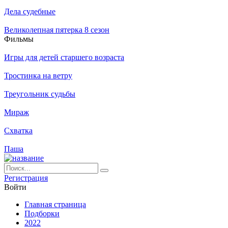
Дела судебные
Великолепная пятерка 8 сезон
Филь­мы
Игры для детей старшего возраста
Тростинка на ветру
Треугольник судьбы
Мираж
Схватка
Паша
Ре­ги­ст­ра­ция
Вой­ти
Глав­ная стра­ни­ца
Подборки
2022