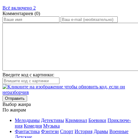
Всё включено 2
Ком­мен­та­ри­ев (0)
Введите код с картинки:
Отправить
Вы­бор жан­ра
По жан­рам
Ме­ло­дра­мы
Де­тек­ти­вы
Кри­ми­нал
Бое­ви­ки
При­клю­че­
ния
Ко­ме­дия
Му­зы­ка
Фан­та­сти­ка
Фэн­те­зи
Спорт
Ис­то­рия
Дра­мы
Во­ен­ные
Дет­ские