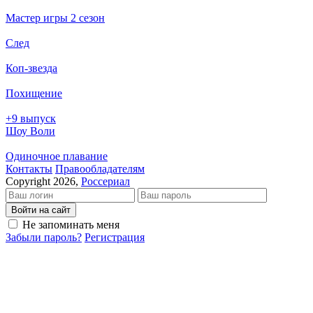
Мастер игры 2 сезон
След
Коп-звезда
Похищение
+9 выпуск
Шоу Воли
Одиночное плавание
Кон­так­ты
Пра­во­об­ла­да­те­лям
Copyright 2026,
Россериал
Войти на сайт
Не запоминать меня
Забыли пароль?
Регистрация