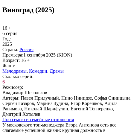
Виноград (2025)
16 +
6 серия
Год:
2025
Стра­на:
Рос­сия
Пре­мье­ра:
1 сентября 2025 (KION)
Воз­раст:
16 +
Жанр:
Ме­ло­дра­мы
,
Ко­ме­дии
,
Дра­мы
Сколь­ко се­рий:
6
Ре­жис­сер:
Владимир Щегольков
Ак­тё­ры:
Павел Прилучный, Нино Нинидзе, Софья Синицына,
Сергей Газаров, Марина Зудина, Егор Корешков, Адила
Рагимова, Николай Шарифулин, Евгений Тегнеренко,
Дмитрий Хотылев
Про се­мью и се­мей­ные от­но­ше­ния
У московского топ-менеджера Егора Антонова есть все
слагаемые успешной жизни: крупная должность в