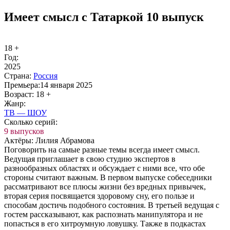
Имеет смысл с Татаркой 10 выпуск
18 +
Год:
2025
Стра­на:
Рос­сия
Пре­мье­ра:
14 января 2025
Воз­раст:
18 +
Жанр:
ТВ — ШОУ
Сколь­ко се­рий:
9 выпусков
Ак­тё­ры:
Лилия Абрамова
Поговорить на самые разные темы всегда имеет смысл.
Ведущая приглашает в свою студию экспертов в
разнообразных областях и обсуждает с ними все, что обе
стороны считают важным. В первом выпуске собеседники
рассматривают все плюсы жизни без вредных привычек,
вторая серия посвящается здоровому сну, его пользе и
способам достичь подобного состояния. В третьей ведущая с
гостем рассказывают, как распознать манипулятора и не
попасться в его хитроумную ловушку. Также в подкастах