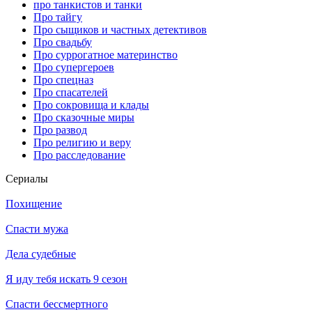
про танкистов и танки
Про тайгу
Про сыщиков и частных детективов
Про свадьбу
Про суррогатное материнство
Про супергероев
Про спецназ
Про спасателей
Про сокровища и клады
Про сказочные миры
Про развод
Про религию и веру
Про расследование
Се­риа­лы
Похищение
Спасти мужа
Дела судебные
Я иду тебя искать 9 сезон
Спасти бессмертного