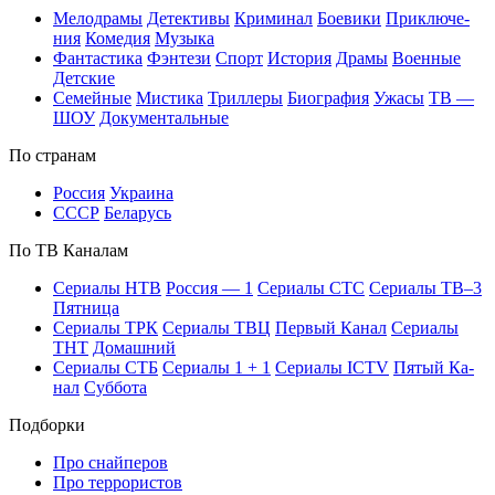
Ме­ло­дра­мы
Де­тек­ти­вы
Кри­ми­нал
Бое­ви­ки
При­клю­че­
ния
Ко­ме­дия
Му­зы­ка
Фан­та­сти­ка
Фэн­те­зи
Спорт
Ис­то­рия
Дра­мы
Во­ен­ные
Дет­ские
Се­мей­ные
Мис­ти­ка
Трил­ле­ры
Био­гра­фия
Ужа­сы
ТВ —
ШОУ
До­ку­мен­таль­ные
По стра­нам
Рос­сия
Ук­раи­на
СССР
Бе­ла­русь
По ТВ Ка­на­лам
Се­риа­лы НТВ
Рос­сия — 1
Се­риа­лы СТС
Се­риа­лы ТВ–3
Пят­ни­ца
Се­риа­лы ТРК
Се­риа­лы ТВЦ
Пер­вый Ка­нал
Се­риа­лы
ТНТ
До­маш­ний
Се­риа­лы СТБ
Се­риа­лы 1 + 1
Се­риа­лы ICTV
Пя­тый Ка­
нал
Суб­бо­та
Подборки
Про снайперов
Про террористов