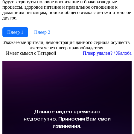
будут затронуты половое воспитание и бракоразводные
процессы, здоровое питание и правильное отношение к
домашним питомцам, поиски общего языка с детьми и многое
другое.
Плеер 1
Плеер 2
Ува­жае­мые зри­те­ли, де­мон­ст­ра­ция дан­но­го се­риа­ла осу­ще­ст­в­
ля­ет­ся че­рез пле­ер пра­во­об­ла­да­те­ля.
Имеет смысл с Татаркой
Пле­ер уда­лен? / Жа­ло­ба