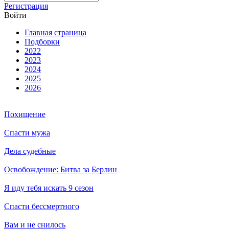
Ре­ги­ст­ра­ция
Вой­ти
Глав­ная стра­ни­ца
Подборки
2022
2023
2024
2025
2026
Похищение
Спасти мужа
Дела судебные
Освобождение: Битва за Берлин
Я иду тебя искать 9 сезон
Спасти бессмертного
Вам и не снилось