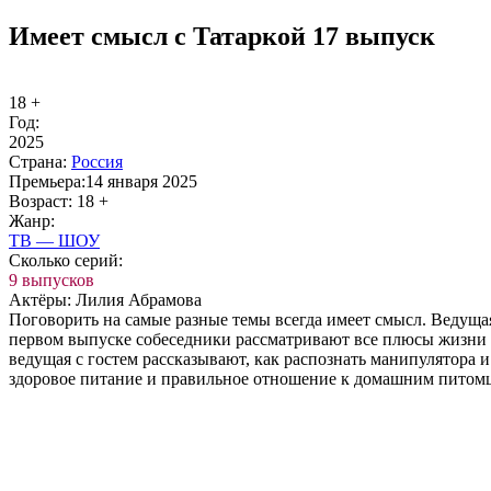
Имеет смысл с Татаркой 17 выпуск
18 +
Год:
2025
Стра­на:
Рос­сия
Пре­мье­ра:
14 января 2025
Воз­раст:
18 +
Жанр:
ТВ — ШОУ
Сколь­ко се­рий:
9 выпусков
Ак­тё­ры:
Лилия Абрамова
Поговорить на самые разные темы всегда имеет смысл. Ведущая
первом выпуске собеседники рассматривают все плюсы жизни бе
ведущая с гостем рассказывают, как распознать манипулятора 
здоровое питание и правильное отношение к домашним питомца