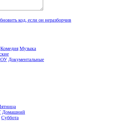
Ко­ме­дия
Му­зы­ка
­ские
ШОУ
До­ку­мен­таль­ные
ят­ни­ца
Т
До­маш­ний
Суб­бо­та