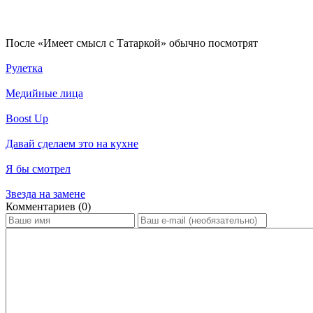
По­сле «Имеет смысл с Татаркой» обыч­но по­смот­рят
Рулетка
Медийные лица
Boost Up
Давай сделаем это на кухне
Я бы смотрел
Звезда на замене
Ком­мен­та­ри­ев (0)