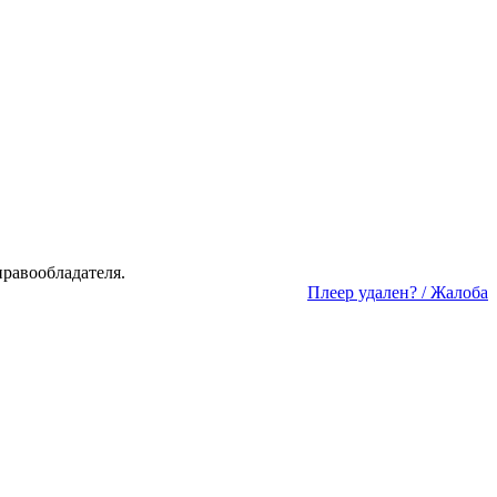
а­во­об­ла­да­те­ля.
Пле­ер уда­лен? / Жа­ло­ба