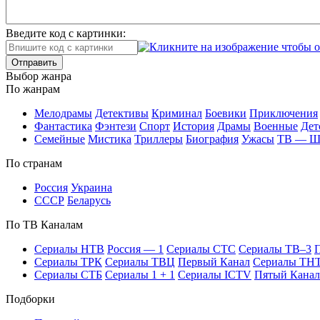
Введите код с картинки:
Отправить
Вы­бор жан­ра
По жан­рам
Ме­ло­дра­мы
Де­тек­ти­вы
Кри­ми­нал
Бое­ви­ки
При­клю­че­ния
Фан­та­сти­ка
Фэн­те­зи
Спорт
Ис­то­рия
Дра­мы
Во­ен­ные
Дет
Се­мей­ные
Мис­ти­ка
Трил­ле­ры
Био­гра­фия
Ужа­сы
ТВ — 
По стра­нам
Рос­сия
Ук­раи­на
СССР
Бе­ла­русь
По ТВ Ка­на­лам
Се­риа­лы НТВ
Рос­сия — 1
Се­риа­лы СТС
Се­риа­лы ТВ–3
П
Се­риа­лы ТРК
Се­риа­лы ТВЦ
Пер­вый Ка­нал
Се­риа­лы ТН
Се­риа­лы СТБ
Се­риа­лы 1 + 1
Се­риа­лы ICTV
Пя­тый Ка­нал
Подборки