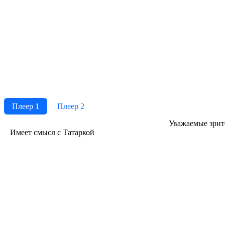
Плеер 1
Плеер 2
Ува­жае­мые зри­те­
Имеет смысл с Татаркой