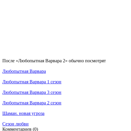
По­сле «Любопытная Варвара 2» обыч­но по­смот­рят
Любопытная Варвара
Любопытная Варвара 1 сезон
Любопытная Варвара 3 сезон
Любопытная Варвара 2 сезон
Шаман. новая угроза
Сезон любви
Ком­мен­та­ри­ев (0)