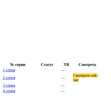
№ се­рии
Ста­тус
ТВ
Смот­реть
1 серия
—
Смот­ри­те сей­
2 серия
—
час
3 серия
—
4 серия
—