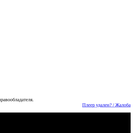
а­во­об­ла­да­те­ля.
Пле­ер уда­лен? / Жа­ло­ба