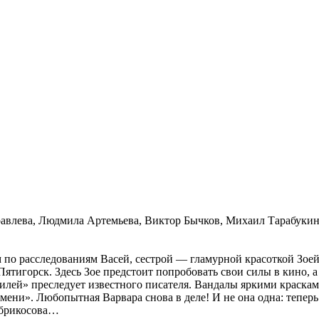
влева, Людмила Артемьева, Виктор Бычков, Михаил Тарабукин, 
 по расследованиям Васей, сестрой — гламурной красоткой Зо
Пятигорск. Здесь Зое предстоит попробовать свои силы в кино,
рвилей» преследует известного писателя. Вандалы яркими крас
мени». Любопытная Варвара снова в деле! И не она одна: теперь
Абрикосова…