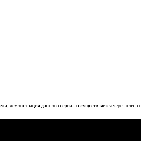
ли, де­мон­ст­ра­ция дан­но­го се­риа­ла осу­ще­ст­в­ля­ет­ся че­рез пле­ер пр