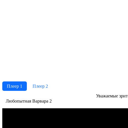
Плеер 1
Плеер 2
Ува­жае­мые зри­те­
Любопытная Варвара 2