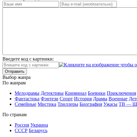
Введите код с картинки:
Отправить
Вы­бор жан­ра
По жан­рам
Ме­ло­дра­мы
Де­тек­ти­вы
Кри­ми­нал
Бое­ви­ки
При­клю­че­ния
Фан­та­сти­ка
Фэн­те­зи
Спорт
Ис­то­рия
Дра­мы
Во­ен­ные
Дет
Се­мей­ные
Мис­ти­ка
Трил­ле­ры
Био­гра­фия
Ужа­сы
ТВ — 
По стра­нам
Рос­сия
Ук­раи­на
СССР
Бе­ла­русь