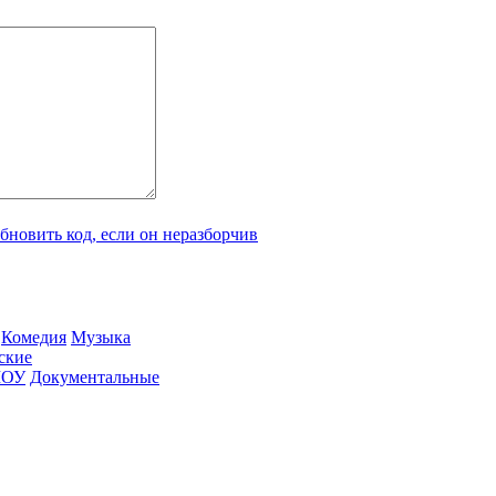
Ко­ме­дия
Му­зы­ка
­ские
ШОУ
До­ку­мен­таль­ные