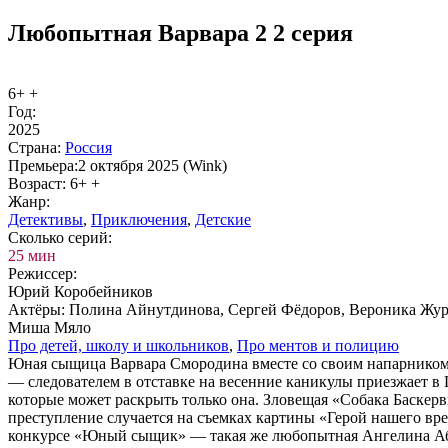
Любопытная Варвара 2 2 серия
6+ +
Год:
2025
Стра­на:
Рос­сия
Пре­мье­ра:
2 октября 2025 (Wink)
Воз­раст:
6+ +
Жанр:
Де­тек­ти­вы
,
При­клю­че­ния
,
Дет­ские
Сколь­ко се­рий:
25 мин
Ре­жис­сер:
Юрий Коробейников
Ак­тё­ры:
Полина Айнутдинова, Сергей Фёдоров, Вероника Жура
Миша Мяло
Про де­тей, шко­лу и школь­ни­ков
,
Про мен­тов и по­ли­цию
Юная сыщица Варвара Смородина вместе со своим напарником
— следователем в отставке на весенние каникулы приезжает в 
которые может раскрыть только она. Зловещая «Собака Баске
преступление случается на съемках картины «Герой нашего вре
конкурсе «Юный сыщик» — такая же любопытная Ангелина 