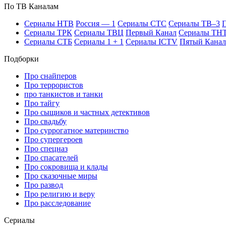
По ТВ Ка­на­лам
Се­риа­лы НТВ
Рос­сия — 1
Се­риа­лы СТС
Се­риа­лы ТВ–3
П
Се­риа­лы ТРК
Се­риа­лы ТВЦ
Пер­вый Ка­нал
Се­риа­лы ТН
Се­риа­лы СТБ
Се­риа­лы 1 + 1
Се­риа­лы ICTV
Пя­тый Ка­нал
Подборки
Про снайперов
Про террористов
про танкистов и танки
Про тайгу
Про сыщиков и частных детективов
Про свадьбу
Про суррогатное материнство
Про супергероев
Про спецназ
Про спасателей
Про сокровища и клады
Про сказочные миры
Про развод
Про религию и веру
Про расследование
Се­риа­лы