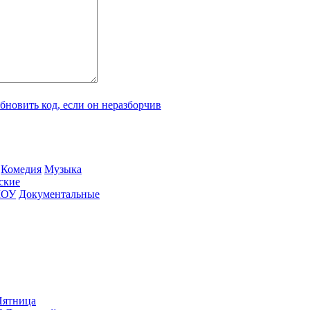
Ко­ме­дия
Му­зы­ка
­ские
ШОУ
До­ку­мен­таль­ные
ят­ни­ца