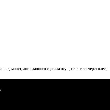
ли, де­мон­ст­ра­ция дан­но­го се­риа­ла осу­ще­ст­в­ля­ет­ся че­рез пле­ер пр