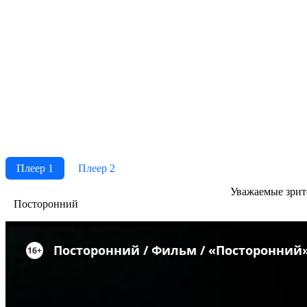
Плеер 1
Плеер 2
Ува­жае­мые зри­те­
Посторонний