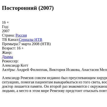
Посторонний (2007)
16 +
Год:
2007
Стра­на:
Рос­сия
ТВ Ка­нал:
Се­риа­лы НТВ
Пре­мье­ра:
7 марта 2008 (НТВ)
Воз­раст:
16 +
Жанр:
Дра­мы
Ре­жис­сер:
Александр Котт
Ак­тё­ры:
Андрей Филиппак, Виктория Исакова, Анастасия Мел
Александр Ремезов совсем недавно был преуспевающим хирург
ситуациях, помогая пациентам выкарабкаться из того света, во
доктор лишается памяти. Он второй раз знакомится с окружаю
людьми, а место в этом мире Ремезову предстоит отыскать повт