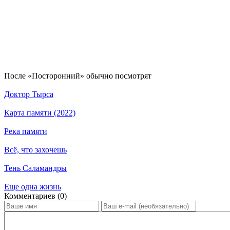
По­сле «Посторонний» обыч­но по­смот­рят
Доктор Тырса
Карта памяти (2022)
Река памяти
Всё, что захочешь
Тень Саламандры
Еще одна жизнь
Ком­мен­та­ри­ев (0)