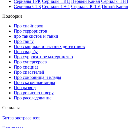
Се­риа­лы ТРК
Се­риа­лы ТВЦ
Пер­вый Ка­нал
Се­риа­лы ТН
Се­риа­лы СТБ
Се­риа­лы 1 + 1
Се­риа­лы ICTV
Пя­тый Ка­нал
Подборки
Про снайперов
Про террористов
про танкистов и танки
Про тайгу
Про сыщиков и частных детективов
Про свадьбу
Про суррогатное материнство
Про супергероев
Про спецназ
Про спасателей
Про сокровища и клады
Про сказочные миры
Про развод
Про религию и веру
Про расследование
Се­риа­лы
Битва экстрасенсов