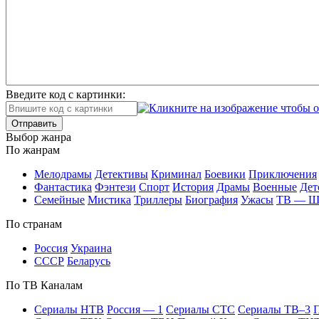
Введите код с картинки:
Отправить
Вы­бор жан­ра
По жан­рам
Ме­ло­дра­мы
Де­тек­ти­вы
Кри­ми­нал
Бое­ви­ки
При­клю­че­ния
Фан­та­сти­ка
Фэн­те­зи
Спорт
Ис­то­рия
Дра­мы
Во­ен­ные
Дет
Се­мей­ные
Мис­ти­ка
Трил­ле­ры
Био­гра­фия
Ужа­сы
ТВ — 
По стра­нам
Рос­сия
Ук­раи­на
СССР
Бе­ла­русь
По ТВ Ка­на­лам
Се­риа­лы НТВ
Рос­сия — 1
Се­риа­лы СТС
Се­риа­лы ТВ–3
П