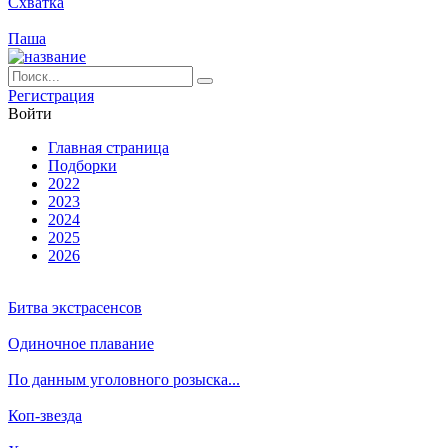
Схватка
Паша
Ре­ги­ст­ра­ция
Вой­ти
Глав­ная стра­ни­ца
Подборки
2022
2023
2024
2025
2026
Битва экстрасенсов
Одиночное плавание
По данным уголовного розыска...
Коп-звезда