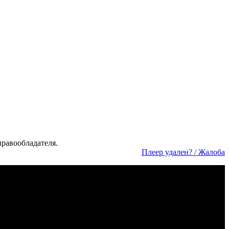
а­во­об­ла­да­те­ля.
Пле­ер уда­лен? / Жа­ло­ба