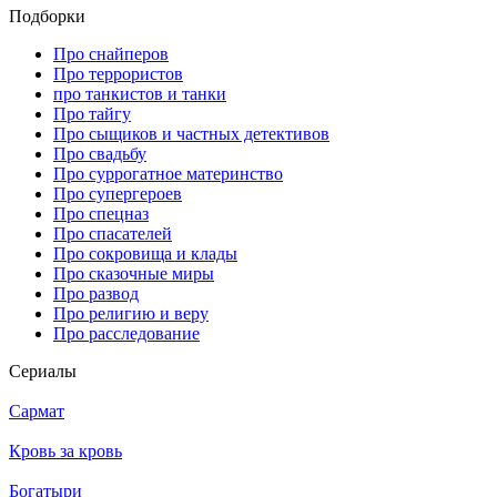
Подборки
Про снайперов
Про террористов
про танкистов и танки
Про тайгу
Про сыщиков и частных детективов
Про свадьбу
Про суррогатное материнство
Про супергероев
Про спецназ
Про спасателей
Про сокровища и клады
Про сказочные миры
Про развод
Про религию и веру
Про расследование
Се­риа­лы
Сармат
Кровь за кровь
Богатыри