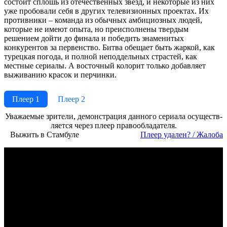
состоит сплошь из отечественных звезд, и некоторые из них
уже пробовали себя в других телевизионных проектах. Их
противники – команда из обычных амбициозных людей,
которые не имеют опыта, но преисполнены твердым
решением дойти до финала и победить знаменитых
конкурентов за первенство. Битва обещает быть жаркой, как
турецкая погода, и полной неподдельных страстей, как
местные сериалы. А восточный колорит только добавляет
выживанию красок и перчинки.
Плеер 1
Плеер 2
Ува­жае­мые зри­те­ли, де­мон­ст­ра­ция дан­но­го се­риа­ла осу­ще­ст­в­
ля­ет­ся че­рез пле­ер пра­во­об­ла­да­те­ля.
Выжить в Стамбуле
Пле­ер уда­лен? / Жа­ло­ба