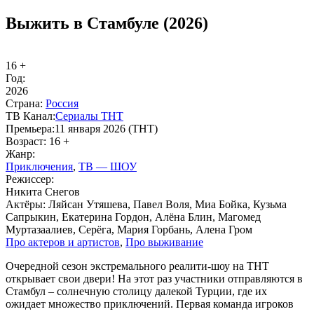
Выжить в Стамбуле (2026)
16 +
Год:
2026
Стра­на:
Рос­сия
ТВ Ка­нал:
Се­риа­лы ТНТ
Пре­мье­ра:
11 января 2026 (ТНТ)
Воз­раст:
16 +
Жанр:
При­клю­че­ния
,
ТВ — ШОУ
Ре­жис­сер:
Никита Снегов
Ак­тё­ры:
Ляйсан Утяшева, Павел Воля, Миа Бойка, Кузьма
Сапрыкин, Екатерина Гордон, Алёна Блин, Магомед
Муртазаалиев, Серёга, Мария Горбань, Алена Гром
Про ак­те­ров и ар­ти­стов
,
Про вы­жи­ва­ние
Очередной сезон экстремального реалити-шоу на ТНТ
открывает свои двери! На этот раз участники отправляются в
Стамбул – солнечную столицу далекой Турции, где их
ожидает множество приключений. Первая команда игроков