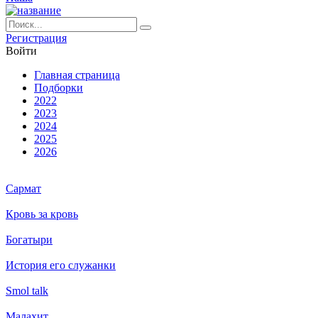
Ре­ги­ст­ра­ция
Вой­ти
Глав­ная стра­ни­ца
Подборки
2022
2023
2024
2025
2026
Сармат
Кровь за кровь
Богатыри
История его служанки
Smol talk
Малахит