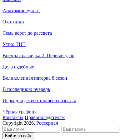
Анатомия чувств
Охотники
Семь вёрст до рассвета
Утро: ТНТ
Военная разведка 2: Первый удар
Дела судебные
Великолепная пятерка 8 сезон
В последнюю очередь
Игры для детей старшего возраста
Чёрная графиня
Кон­так­ты
Пра­во­об­ла­да­те­лям
Copyright 2026,
Россериал
Войти на сайт