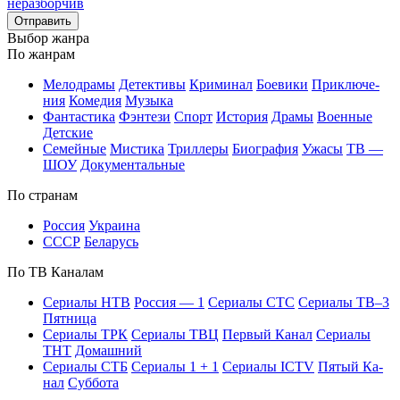
Отправить
Вы­бор жан­ра
По жан­рам
Ме­ло­дра­мы
Де­тек­ти­вы
Кри­ми­нал
Бое­ви­ки
При­клю­че­
ния
Ко­ме­дия
Му­зы­ка
Фан­та­сти­ка
Фэн­те­зи
Спорт
Ис­то­рия
Дра­мы
Во­ен­ные
Дет­ские
Се­мей­ные
Мис­ти­ка
Трил­ле­ры
Био­гра­фия
Ужа­сы
ТВ —
ШОУ
До­ку­мен­таль­ные
По стра­нам
Рос­сия
Ук­раи­на
СССР
Бе­ла­русь
По ТВ Ка­на­лам
Се­риа­лы НТВ
Рос­сия — 1
Се­риа­лы СТС
Се­риа­лы ТВ–3
Пят­ни­ца
Се­риа­лы ТРК
Се­риа­лы ТВЦ
Пер­вый Ка­нал
Се­риа­лы
ТНТ
До­маш­ний
Се­риа­лы СТБ
Се­риа­лы 1 + 1
Се­риа­лы ICTV
Пя­тый Ка­
нал
Суб­бо­та