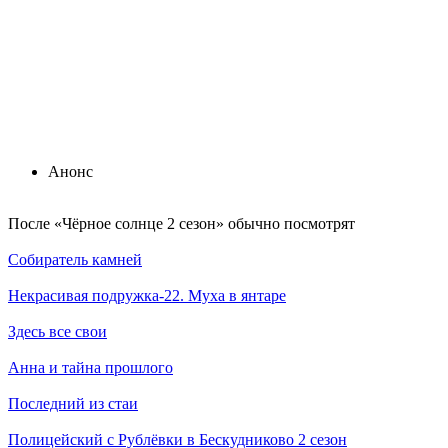
Анонс
По­сле «Чёрное солнце 2 сезон» обыч­но по­смот­рят
Собиратель камней
Некрасивая подружка-22. Муха в янтаре
Здесь все свои
Анна и тайна прошлого
Последний из стаи
Полицейский с Рублёвки в Бескудниково 2 сезон