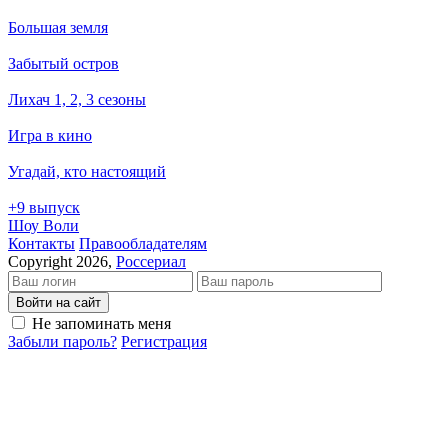
Большая земля
Забытый остров
Лихач 1, 2, 3 сезоны
Игра в кино
Угадай, кто настоящий
+9 выпуск
Шоу Воли
Кон­так­ты
Пра­во­об­ла­да­те­лям
Copyright 2026,
Россериал
Войти на сайт
Не запоминать меня
Забыли пароль?
Регистрация