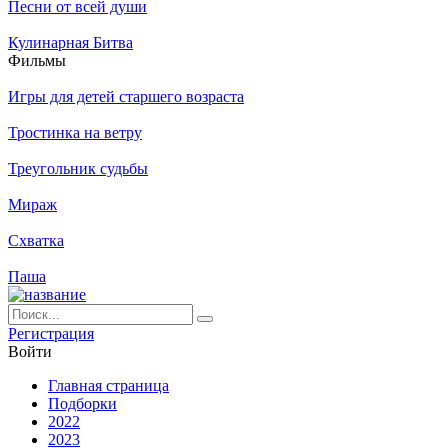
Песни от всей души
Кулинарная Битва
Филь­мы
Игры для детей старшего возраста
Тростинка на ветру
Треугольник судьбы
Мираж
Схватка
Паша
Ре­ги­ст­ра­ция
Вой­ти
Глав­ная стра­ни­ца
Подборки
2022
2023