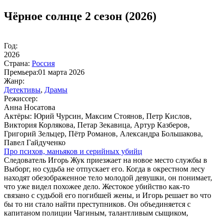
Чёрное солнце 2 сезон (2026)
Год:
2026
Стра­на:
Рос­сия
Пре­мье­ра:
01 марта 2026
Жанр:
Де­тек­ти­вы
,
Дра­мы
Ре­жис­сер:
Анна Носатова
Ак­тё­ры:
Юрий Чурсин, Максим Стоянов, Петр Кислов,
Виктория Корлякова, Петар Зекавица, Артур Казберов,
Григорий Зельцер, Пётр Романов, Александра Большакова,
Павел Гайдученко
Про пси­хов, мань­я­ков и се­рий­ных убийц
Следователь Игорь Жук приезжает на новое место службы в
Выборг, но судьба не отпускает его. Когда в окрестном лесу
находят обезображенное тело молодой девушки, он понимает,
что уже видел похожее дело. Жестокое убийство как-то
связано с судьбой его погибшей жены, и Игорь решает во что
бы то ни стало найти преступников. Он объединяется с
капитаном полиции Чагиным, талантливым сыщиком,