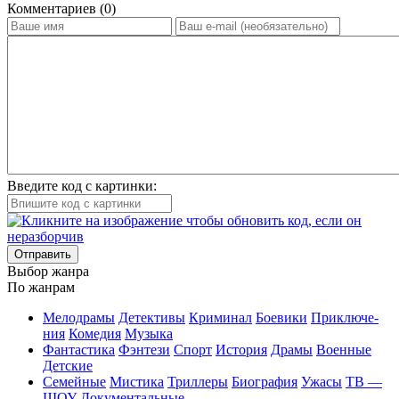
Ком­мен­та­ри­ев (0)
Введите код с картинки:
Отправить
Вы­бор жан­ра
По жан­рам
Ме­ло­дра­мы
Де­тек­ти­вы
Кри­ми­нал
Бое­ви­ки
При­клю­че­
ния
Ко­ме­дия
Му­зы­ка
Фан­та­сти­ка
Фэн­те­зи
Спорт
Ис­то­рия
Дра­мы
Во­ен­ные
Дет­ские
Се­мей­ные
Мис­ти­ка
Трил­ле­ры
Био­гра­фия
Ужа­сы
ТВ —
ШОУ
До­ку­мен­таль­ные