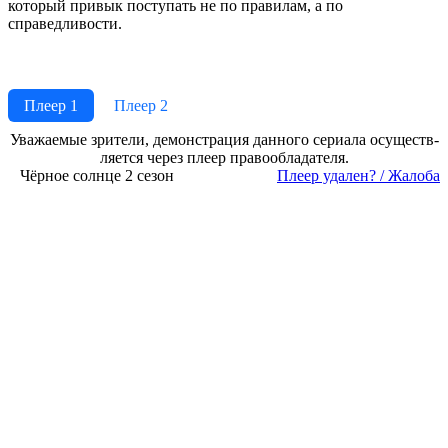
который привык поступать не по правилам, а по
справедливости.
Плеер 1
Плеер 2
Ува­жае­мые зри­те­ли, де­мон­ст­ра­ция дан­но­го се­риа­ла осу­ще­ст­в­
ля­ет­ся че­рез пле­ер пра­во­об­ла­да­те­ля.
Чёрное солнце 2 сезон
Пле­ер уда­лен? / Жа­ло­ба