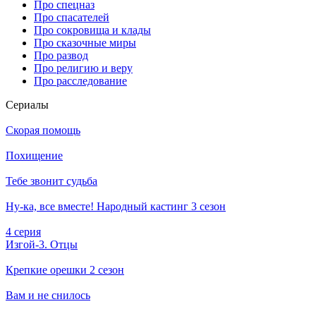
Про спецназ
Про спасателей
Про сокровища и клады
Про сказочные миры
Про развод
Про религию и веру
Про расследование
Се­риа­лы
Скорая помощь
Похищение
Тебе звонит судьба
Ну-ка, все вместе! Народный кастинг 3 сезон
4 серия
Изгой-3. Отцы
Крепкие орешки 2 сезон
Вам и не снилось