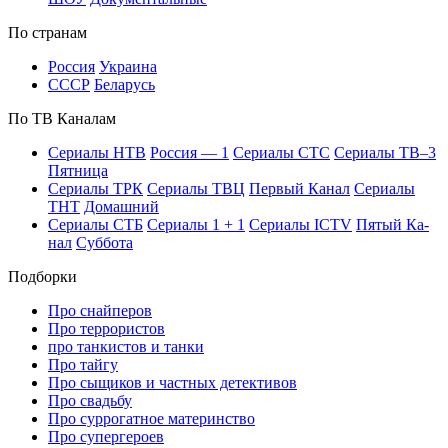
По стра­нам
Рос­сия
Ук­раи­на
СССР
Бе­ла­русь
По ТВ Ка­на­лам
Се­риа­лы НТВ
Рос­сия — 1
Се­риа­лы СТС
Се­риа­лы ТВ–3
Пят­ни­ца
Се­риа­лы ТРК
Се­риа­лы ТВЦ
Пер­вый Ка­нал
Се­риа­лы
ТНТ
До­маш­ний
Се­риа­лы СТБ
Се­риа­лы 1 + 1
Се­риа­лы ICTV
Пя­тый Ка­
нал
Суб­бо­та
Подборки
Про снайперов
Про террористов
про танкистов и танки
Про тайгу
Про сыщиков и частных детективов
Про свадьбу
Про суррогатное материнство
Про супергероев