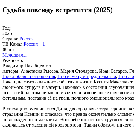
Судьба повсюду встретится (2025)
Год:
2025
Стра­на:
Рос­сия
ТВ Ка­нал:
Рос­сия – 1
Жанр:
Ме­ло­дра­мы
Ре­жис­сер:
Владимир Нахабцев мл.
Ак­тё­ры:
Анастасия Рысева, Мария Столярова, Иван Батарев, Г
Про лю­бовь и от­но­ше­ния
,
Про из­ме­ну и пре­да­тель­ст­во
,
Про лю­
Накануне самого важного события в жизни Ксения Макеева ста
любимого супруга и матери. Находясь в состоянии глубочайшег
несчастий на этом не заканчивается, и вскоре после появления
фатальным, поставив её на грань полного эмоционального крах
В ситуацию вмешивается Дина, двоюродная сестра героини, к
страдания Ксении и опасаясь, что правда окончательно сломит
новорожденного мальчика. Этот ребёнок остался круглым сирот
скончалась от массивной кровопотери. Таким образом, ничего