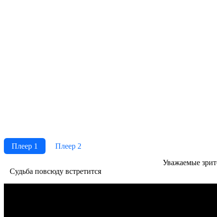
Плеер 1
Плеер 2
Ува­жае­мые зри­те­
Судьба повсюду встретится