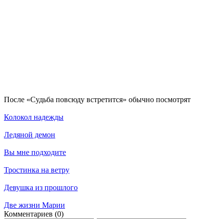
По­сле «Судьба повсюду встретится» обыч­но по­смот­рят
Колокол надежды
Ледяной демон
Вы мне подходите
Тростинка на ветру
Девушка из прошлого
Две жизни Марии
Ком­мен­та­ри­ев (0)