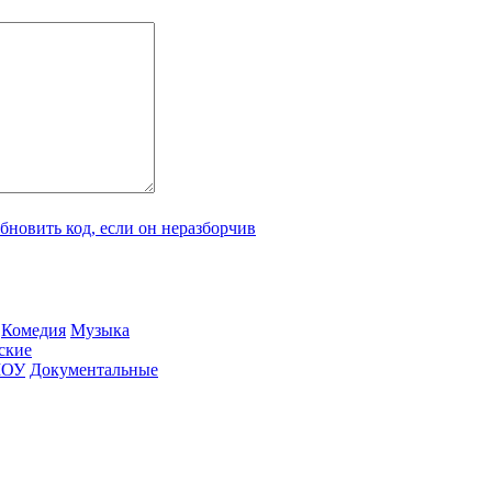
Ко­ме­дия
Му­зы­ка
­ские
ШОУ
До­ку­мен­таль­ные