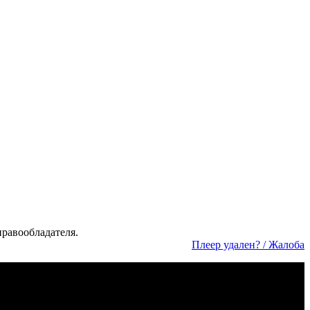
а­во­об­ла­да­те­ля.
Пле­ер уда­лен? / Жа­ло­ба