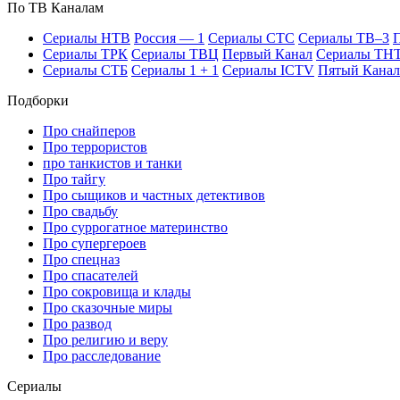
По ТВ Ка­на­лам
Се­риа­лы НТВ
Рос­сия — 1
Се­риа­лы СТС
Се­риа­лы ТВ–3
П
Се­риа­лы ТРК
Се­риа­лы ТВЦ
Пер­вый Ка­нал
Се­риа­лы ТН
Се­риа­лы СТБ
Се­риа­лы 1 + 1
Се­риа­лы ICTV
Пя­тый Ка­нал
Подборки
Про снайперов
Про террористов
про танкистов и танки
Про тайгу
Про сыщиков и частных детективов
Про свадьбу
Про суррогатное материнство
Про супергероев
Про спецназ
Про спасателей
Про сокровища и клады
Про сказочные миры
Про развод
Про религию и веру
Про расследование
Се­риа­лы