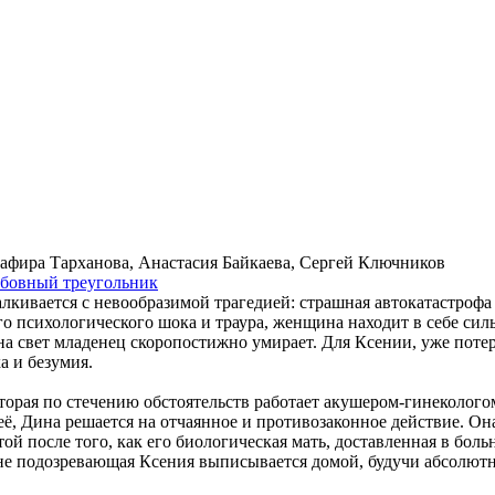
лафира Тарханова, Анастасия Байкаева, Сергей Ключников
бов­ный тре­уголь­ник
лкивается с невообразимой трагедией: страшная автокатастрофа
о психологического шока и траура, женщина находит в себе сил
 на свет младенец скоропостижно умирает. Для Ксении, уже поте
а и безумия.
оторая по стечению обстоятельств работает акушером-гинеколо
 её, Дина решается на отчаянное и противозаконное действие. 
ой после того, как его биологическая мать, доставленная в бол
 не подозревающая Ксения выписывается домой, будучи абсолютн