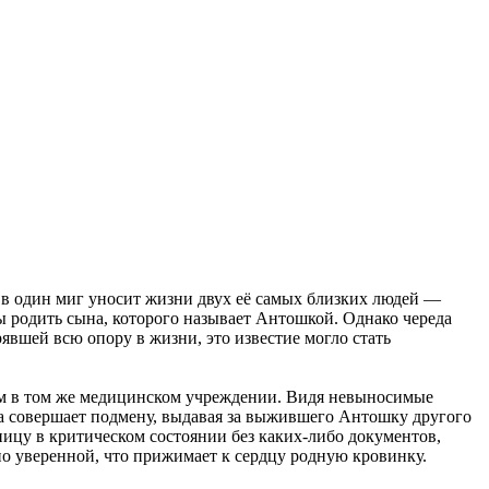
 в один миг уносит жизни двух её самых близких людей —
ы родить сына, которого называет Антошкой. Однако череда
рявшей всю опору в жизни, это известие могло стать
гом в том же медицинском учреждении. Видя невыносимые
Она совершает подмену, выдавая за выжившего Антошку другого
ьницу в критическом состоянии без каких-либо документов,
о уверенной, что прижимает к сердцу родную кровинку.