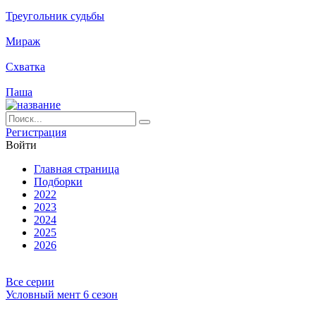
Треугольник судьбы
Мираж
Схватка
Паша
Ре­ги­ст­ра­ция
Вой­ти
Глав­ная стра­ни­ца
Подборки
2022
2023
2024
2025
2026
Все серии
Условный мент 6 сезон