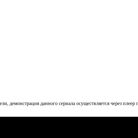
ли, де­мон­ст­ра­ция дан­но­го се­риа­ла осу­ще­ст­в­ля­ет­ся че­рез пле­ер пр