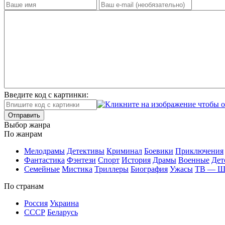
Введите код с картинки:
Отправить
Вы­бор жан­ра
По жан­рам
Ме­ло­дра­мы
Де­тек­ти­вы
Кри­ми­нал
Бое­ви­ки
При­клю­че­ния
Фан­та­сти­ка
Фэн­те­зи
Спорт
Ис­то­рия
Дра­мы
Во­ен­ные
Дет
Се­мей­ные
Мис­ти­ка
Трил­ле­ры
Био­гра­фия
Ужа­сы
ТВ — 
По стра­нам
Рос­сия
Ук­раи­на
СССР
Бе­ла­русь