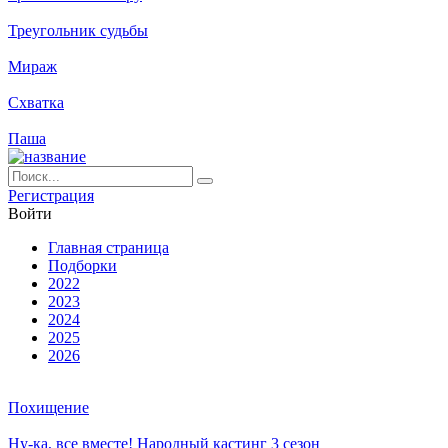
Треугольник судьбы
Мираж
Схватка
Паша
Ре­ги­ст­ра­ция
Вой­ти
Глав­ная стра­ни­ца
Подборки
2022
2023
2024
2025
2026
Похищение
Ну-ка, все вместе! Народный кастинг 3 сезон