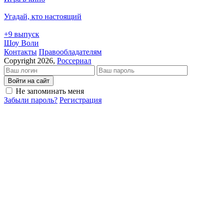
Угадай, кто настоящий
+9 выпуск
Шоу Воли
Кон­так­ты
Пра­во­об­ла­да­те­лям
Copyright 2026,
Россериал
Войти на сайт
Не запоминать меня
Забыли пароль?
Регистрация