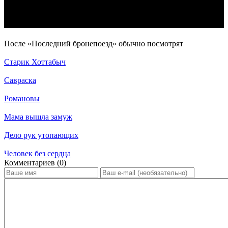
По­сле «Последний бронепоезд» обыч­но по­смот­рят
Старик Хоттабыч
Савраска
Романовы
Мама вышла замуж
Дело рук утопающих
Человек без сердца
Ком­мен­та­ри­ев (0)