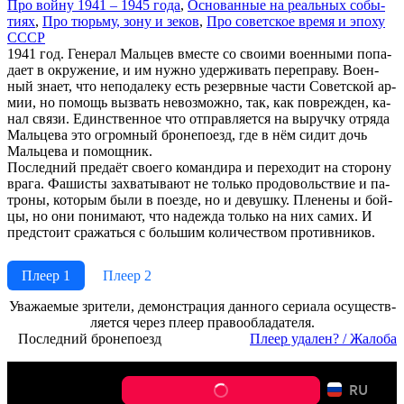
Про вой­ну 1941 – 1945 го­да
,
Ос­но­ван­ные на ре­аль­ных со­бы­
ти­ях
,
Про тюрь­му, зо­ну и зе­ков
,
Про со­вет­ское вре­мя и эпо­ху
СССР
1941 год. Ге­не­рал Маль­цев вме­сте со свои­ми во­ен­ны­ми по­па­
да­ет в ок­ру­же­ние, и им нуж­но удер­жи­вать пе­ре­пра­ву. Во­ен­
ный зна­ет, что не­по­да­ле­ку есть ре­зерв­ные час­ти Со­вет­ской ар­
мии, но по­мощь вы­звать не­воз­мож­но, так, как по­вре­ж­ден, ка­
нал свя­зи. Един­ст­вен­ное что от­прав­ля­ет­ся на вы­руч­ку от­ря­да
Маль­це­ва это ог­ром­ный бро­не­по­езд, где в нём си­дит дочь
Маль­це­ва и по­мощ­ник.
По­след­ний пре­да­ёт сво­его ко­ман­ди­ра и пе­ре­хо­дит на сто­ро­ну
вра­га. Фа­ши­сты за­хва­ты­ва­ют не толь­ко про­до­воль­ст­вие и па­
тро­ны, ко­то­рым бы­ли в по­ез­де, но и де­вуш­ку. Пле­не­ны и бой­
цы, но они по­ни­ма­ют, что на­де­ж­да толь­ко на них са­мих. И
пред­сто­ит сра­жать­ся с боль­шим ко­ли­че­ст­вом про­тив­ни­ков.
Плеер 1
Плеер 2
Ува­жае­мые зри­те­ли, де­мон­ст­ра­ция дан­но­го се­риа­ла осу­ще­ст­в­
ля­ет­ся че­рез пле­ер пра­во­об­ла­да­те­ля.
Последний бронепоезд
Пле­ер уда­лен? / Жа­ло­ба