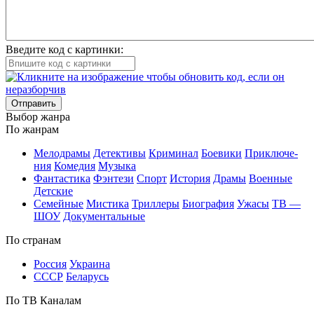
Введите код с картинки:
Отправить
Вы­бор жан­ра
По жан­рам
Ме­ло­дра­мы
Де­тек­ти­вы
Кри­ми­нал
Бое­ви­ки
При­клю­че­
ния
Ко­ме­дия
Му­зы­ка
Фан­та­сти­ка
Фэн­те­зи
Спорт
Ис­то­рия
Дра­мы
Во­ен­ные
Дет­ские
Се­мей­ные
Мис­ти­ка
Трил­ле­ры
Био­гра­фия
Ужа­сы
ТВ —
ШОУ
До­ку­мен­таль­ные
По стра­нам
Рос­сия
Ук­раи­на
СССР
Бе­ла­русь
По ТВ Ка­на­лам