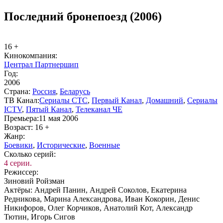
Последний бронепоезд (2006)
16 +
Ки­но­ком­па­ния:
Централ Партнершип
Год:
2006
Стра­на:
Рос­сия
,
Бе­ла­русь
ТВ Ка­нал:
Се­риа­лы СТС
,
Пер­вый Ка­нал
,
До­маш­ний
,
Се­риа­лы
ICTV
,
Пя­тый Ка­нал
,
Телеканал ЧЕ
Пре­мье­ра:
11 мая 2006
Воз­раст:
16 +
Жанр:
Бое­ви­ки
,
Ис­то­ри­че­ские
,
Во­ен­ные
Сколь­ко се­рий:
4 серии.
Ре­жис­сер:
Зиновий Ройзман
Ак­тё­ры:
Андрей Панин, Андрей Соколов, Екатерина
Редникова, Марина Александрова, Иван Кокорин, Денис
Никифоров, Олег Корчиков, Анатолий Кот, Александр
Тютин, Игорь Сигов