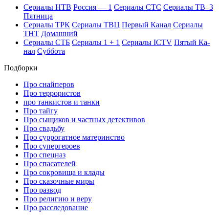
Се­риа­лы НТВ
Рос­сия — 1
Се­риа­лы СТС
Се­риа­лы ТВ–3
Пят­ни­ца
Се­риа­лы ТРК
Се­риа­лы ТВЦ
Пер­вый Ка­нал
Се­риа­лы
ТНТ
До­маш­ний
Се­риа­лы СТБ
Се­риа­лы 1 + 1
Се­риа­лы ICTV
Пя­тый Ка­
нал
Суб­бо­та
Подборки
Про снайперов
Про террористов
про танкистов и танки
Про тайгу
Про сыщиков и частных детективов
Про свадьбу
Про суррогатное материнство
Про супергероев
Про спецназ
Про спасателей
Про сокровища и клады
Про сказочные миры
Про развод
Про религию и веру
Про расследование