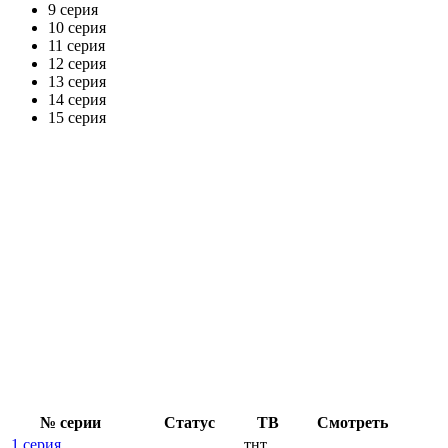
9 серия
10 серия
11 серия
12 серия
13 серия
14 серия
15 серия
№ се­рии
Ста­тус
ТВ
Смот­реть
1 серия
тнт