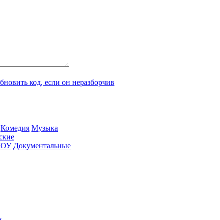
Ко­ме­дия
Му­зы­ка
­ские
ШОУ
До­ку­мен­таль­ные