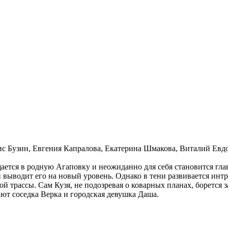
ис Бузин, Евгения Капралова, Екатерина Шмакова, Виталий Ев
ается в родную Агаповку и неожиданно для себя становится глав
и выводит его на новый уровень. Однако в тени развивается инт
ой трассы. Сам Кузя, не подозревая о коварных планах, борется
ют соседка Верка и городская девушка Даша.