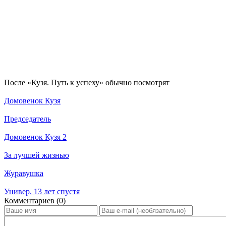
По­сле «Кузя. Путь к успеху» обыч­но по­смот­рят
Домовенок Кузя
Председатель
Домовенок Кузя 2
За лучшей жизнью
Журавушка
Универ. 13 лет спустя
Ком­мен­та­ри­ев (0)