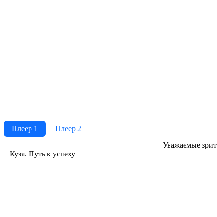
Плеер 1
Плеер 2
Ува­жае­мые зри­те­
Кузя. Путь к успеху