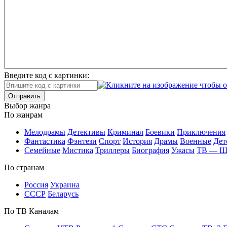
Введите код с картинки:
Отправить
Вы­бор жан­ра
По жан­рам
Ме­ло­дра­мы
Де­тек­ти­вы
Кри­ми­нал
Бое­ви­ки
При­клю­че­ния
Фан­та­сти­ка
Фэн­те­зи
Спорт
Ис­то­рия
Дра­мы
Во­ен­ные
Дет
Се­мей­ные
Мис­ти­ка
Трил­ле­ры
Био­гра­фия
Ужа­сы
ТВ — 
По стра­нам
Рос­сия
Ук­раи­на
СССР
Бе­ла­русь
По ТВ Ка­на­лам