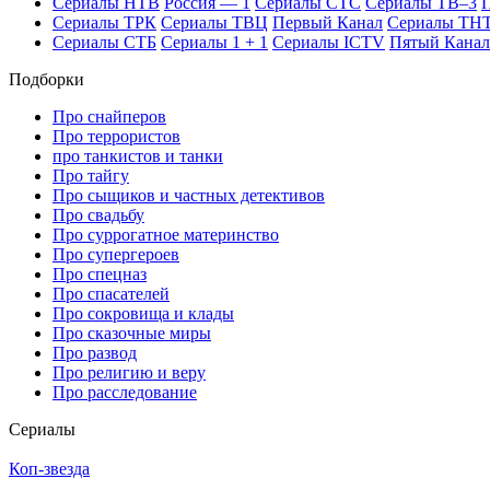
Се­риа­лы НТВ
Рос­сия — 1
Се­риа­лы СТС
Се­риа­лы ТВ–3
П
Се­риа­лы ТРК
Се­риа­лы ТВЦ
Пер­вый Ка­нал
Се­риа­лы ТН
Се­риа­лы СТБ
Се­риа­лы 1 + 1
Се­риа­лы ICTV
Пя­тый Ка­нал
Подборки
Про снайперов
Про террористов
про танкистов и танки
Про тайгу
Про сыщиков и частных детективов
Про свадьбу
Про суррогатное материнство
Про супергероев
Про спецназ
Про спасателей
Про сокровища и клады
Про сказочные миры
Про развод
Про религию и веру
Про расследование
Се­риа­лы
Коп-звезда