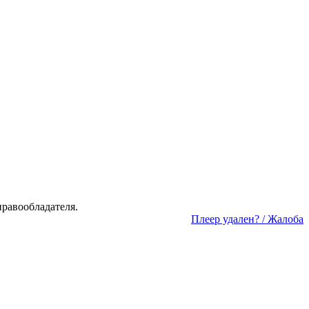
а­во­об­ла­да­те­ля.
Пле­ер уда­лен? / Жа­ло­ба