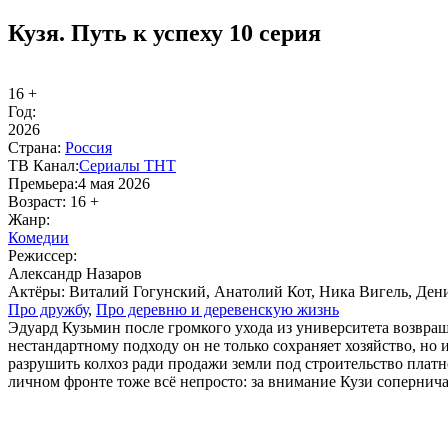
Кузя. Путь к успеху 10 серия
16 +
Год:
2026
Стра­на:
Рос­сия
ТВ Ка­нал:
Се­риа­лы ТНТ
Пре­мье­ра:
4 мая 2026
Воз­раст:
16 +
Жанр:
Ко­ме­дии
Ре­жис­сер:
Александр Назаров
Ак­тё­ры:
Виталий Гогунский, Анатолий Кот, Ника Вигель, Ден
Про друж­бу
,
Про де­рев­ню и де­ре­вен­скую жизнь
Эдуард Кузьмин после громкого ухода из университета возвращ
нестандартному подходу он не только сохраняет хозяйство, но 
разрушить колхоз ради продажи земли под строительство платн
личном фронте тоже всё непросто: за внимание Кузи сопернича