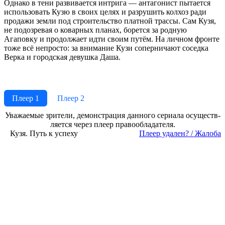
Однако в тени развивается интрига — антагонист пытается
использовать Кузю в своих целях и разрушить колхоз ради
продажи земли под строительство платной трассы. Сам Кузя,
не подозревая о коварных планах, борется за родную
Агаповку и продолжает идти своим путём. На личном фронте
тоже всё непросто: за внимание Кузи соперничают соседка
Верка и городская девушка Даша.
Плеер 1
Плеер 2
Ува­жае­мые зри­те­ли, де­мон­ст­ра­ция дан­но­го се­риа­ла осу­ще­ст­в­
ля­ет­ся че­рез пле­ер пра­во­об­ла­да­те­ля.
Кузя. Путь к успеху
Пле­ер уда­лен? / Жа­ло­ба