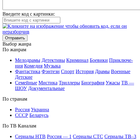
Введите код с картинки:
Отправить
Вы­бор жан­ра
По жан­рам
Ме­ло­дра­мы
Де­тек­ти­вы
Кри­ми­нал
Бое­ви­ки
При­клю­че­
ния
Ко­ме­дия
Му­зы­ка
Фан­та­сти­ка
Фэн­те­зи
Спорт
Ис­то­рия
Дра­мы
Во­ен­ные
Дет­ские
Се­мей­ные
Мис­ти­ка
Трил­ле­ры
Био­гра­фия
Ужа­сы
ТВ —
ШОУ
До­ку­мен­таль­ные
По стра­нам
Рос­сия
Ук­раи­на
СССР
Бе­ла­русь
По ТВ Ка­на­лам
Се­риа­лы НТВ
Рос­сия — 1
Се­риа­лы СТС
Се­риа­лы ТВ–3