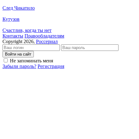
След Чикатило
Кутузов
Счастлив, когда ты нет
Кон­так­ты
Пра­во­об­ла­да­те­лям
Copyright 2026,
Россериал
Войти на сайт
Не запоминать меня
Забыли пароль?
Регистрация