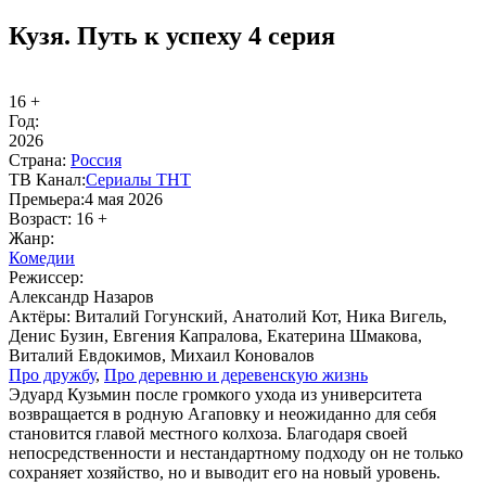
Кузя. Путь к успеху 4 серия
16 +
Год:
2026
Стра­на:
Рос­сия
ТВ Ка­нал:
Се­риа­лы ТНТ
Пре­мье­ра:
4 мая 2026
Воз­раст:
16 +
Жанр:
Ко­ме­дии
Ре­жис­сер:
Александр Назаров
Ак­тё­ры:
Виталий Гогунский, Анатолий Кот, Ника Вигель,
Денис Бузин, Евгения Капралова, Екатерина Шмакова,
Виталий Евдокимов, Михаил Коновалов
Про друж­бу
,
Про де­рев­ню и де­ре­вен­скую жизнь
Эдуард Кузьмин после громкого ухода из университета
возвращается в родную Агаповку и неожиданно для себя
становится главой местного колхоза. Благодаря своей
непосредственности и нестандартному подходу он не только
сохраняет хозяйство, но и выводит его на новый уровень.