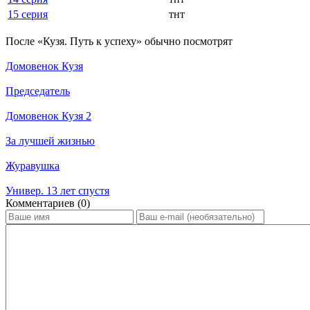
15 серия
тнт
По­сле «Кузя. Путь к успеху» обыч­но по­смот­рят
Домовенок Кузя
Председатель
Домовенок Кузя 2
За лучшей жизнью
Журавушка
Универ. 13 лет спустя
Ком­мен­та­ри­ев (0)