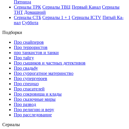
Пят­ни­ца
Се­риа­лы ТРК
Се­риа­лы ТВЦ
Пер­вый Ка­нал
Се­риа­лы
ТНТ
До­маш­ний
Се­риа­лы СТБ
Се­риа­лы 1 + 1
Се­риа­лы ICTV
Пя­тый Ка­
нал
Суб­бо­та
Подборки
Про снайперов
Про террористов
про танкистов и танки
Про тайгу
Про сыщиков и частных детективов
Про свадьбу
Про суррогатное материнство
Про супергероев
Про спецназ
Про спасателей
Про сокровища и клады
Про сказочные миры
Про развод
Про религию и веру
Про расследование
Се­риа­лы