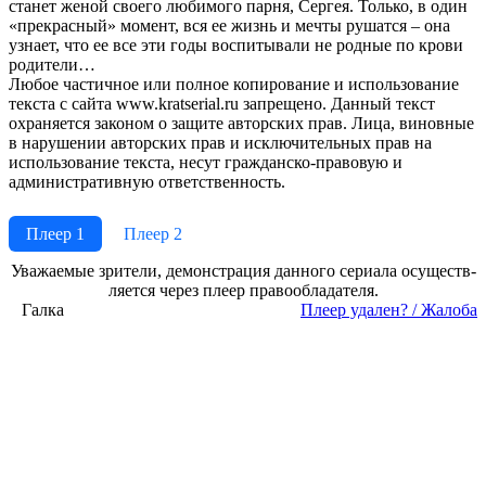
станет женой своего любимого парня, Сергея. Только, в один
«прекрасный» момент, вся ее жизнь и мечты рушатся – она
узнает, что ее все эти годы воспитывали не родные по крови
родители…
Любое частичное или полное копирование и использование
текста с сайта www.kratserial.ru запрещено. Данный текст
охраняется законом о защите авторских прав. Лица, виновные
в нарушении авторских прав и исключительных прав на
использование текста, несут гражданско-правовую и
административную ответственность.
Плеер 1
Плеер 2
Ува­жае­мые зри­те­ли, де­мон­ст­ра­ция дан­но­го се­риа­ла осу­ще­ст­в­
ля­ет­ся че­рез пле­ер пра­во­об­ла­да­те­ля.
Галка
Пле­ер уда­лен? / Жа­ло­ба