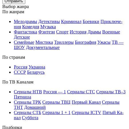
Отправить
Вы­бор жан­ра
По жан­рам
Ме­ло­дра­мы
Де­тек­ти­вы
Кри­ми­нал
Бое­ви­ки
При­клю­че­
ния
Ко­ме­дия
Му­зы­ка
Фан­та­сти­ка
Фэн­те­зи
Спорт
Ис­то­рия
Дра­мы
Во­ен­ные
Дет­ские
Се­мей­ные
Мис­ти­ка
Трил­ле­ры
Био­гра­фия
Ужа­сы
ТВ —
ШОУ
До­ку­мен­таль­ные
По стра­нам
Рос­сия
Ук­раи­на
СССР
Бе­ла­русь
По ТВ Ка­на­лам
Се­риа­лы НТВ
Рос­сия — 1
Се­риа­лы СТС
Се­риа­лы ТВ–3
Пят­ни­ца
Се­риа­лы ТРК
Се­риа­лы ТВЦ
Пер­вый Ка­нал
Се­риа­лы
ТНТ
До­маш­ний
Се­риа­лы СТБ
Се­риа­лы 1 + 1
Се­риа­лы ICTV
Пя­тый Ка­
нал
Суб­бо­та
Подборки