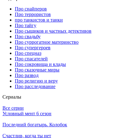
Про снайперов
Про террористов
про танкистов и танки
Про тайгу
Про сыщиков и частных детективов
Про свадьбу
Про суррогатное материнство
Про супергероев
Про спецназ
Про спасателей
Про сокровища и клады
Про сказочные миры
Про развод
Про религию и веру
Про расследование
Се­риа­лы
Все серии
Условный мент 6 сезон
Последний богатырь. Колобок
Счастлив, когда ты нет