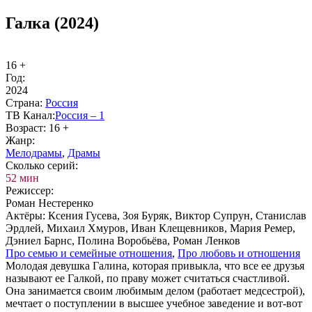
Галка (2024)
16 +
Год:
2024
Стра­на:
Рос­сия
ТВ Ка­нал:
Рос­сия – 1
Воз­раст:
16 +
Жанр:
Ме­ло­дра­мы
,
Дра­мы
Сколь­ко се­рий:
52 мин
Ре­жис­сер:
Роман Нестеренко
Ак­тё­ры:
Ксения Гусева, Зоя Буряк, Виктор Супрун, Станислав
Эрдлей, Михаил Хмуров, Иван Клещевников, Мария Ремер,
Дэниел Барнс, Полина Воробьёва, Роман Ленков
Про се­мью и се­мей­ные от­но­ше­ния
,
Про лю­бовь и от­но­ше­ния
Молодая девушка Галина, которая привыкла, что все ее друзья
называют ее Галкой, по праву может считаться счастливой.
Она занимается своим любимым делом (работает медсестрой),
мечтает о поступлении в высшее учебное заведение и вот-вот