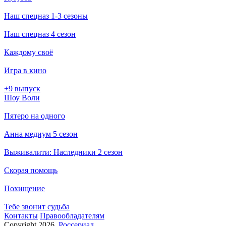
Наш спецназ 1-3 сезоны
Наш спецназ 4 сезон
Каждому своё
Игра в кино
+9 выпуск
Шоу Воли
Пятеро на одного
Анна медиум 5 сезон
Выживалити: Наследники 2 сезон
Скорая помощь
Похищение
Тебе звонит судьба
Кон­так­ты
Пра­во­об­ла­да­те­лям
Copyright 2026,
Россериал