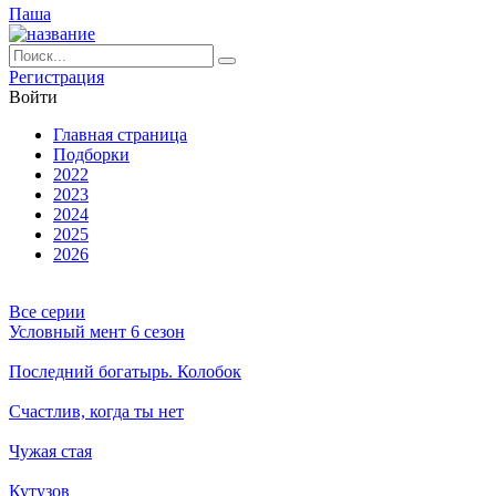
Паша
Ре­ги­ст­ра­ция
Вой­ти
Глав­ная стра­ни­ца
Подборки
2022
2023
2024
2025
2026
Все серии
Условный мент 6 сезон
Последний богатырь. Колобок
Счастлив, когда ты нет
Чужая стая
Кутузов