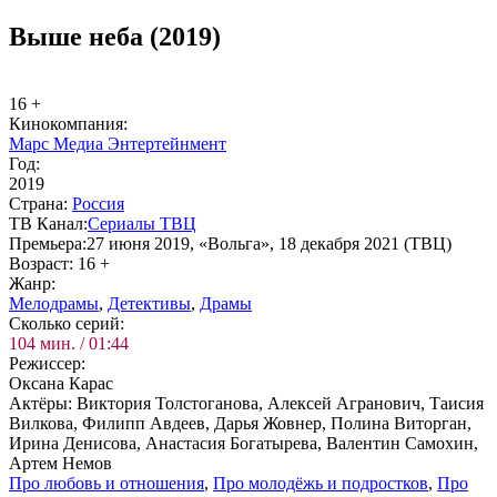
Выше неба (2019)
16 +
Ки­но­ком­па­ния:
Марс Медиа Энтертейнмент
Год:
2019
Стра­на:
Рос­сия
ТВ Ка­нал:
Сериалы ТВЦ
Пре­мье­ра:
27 июня 2019, «Вольга», 18 декабря 2021 (ТВЦ)
Воз­раст:
16 +
Жанр:
Ме­ло­дра­мы
,
Де­тек­ти­вы
,
Дра­мы
Сколь­ко се­рий:
104 мин. / 01:44
Ре­жис­сер:
Оксана Карас
Ак­тё­ры:
Виктория Толстоганова, Алексей Агранович, Таисия
Вилкова, Филипп Авдеев, Дарья Жовнер, Полина Виторган,
Ирина Денисова, Анастасия Богатырева, Валентин Самохин,
Артем Немов
Про лю­бовь и от­но­ше­ния
,
Про мо­ло­дёжь и под­ро­ст­ков
,
Про