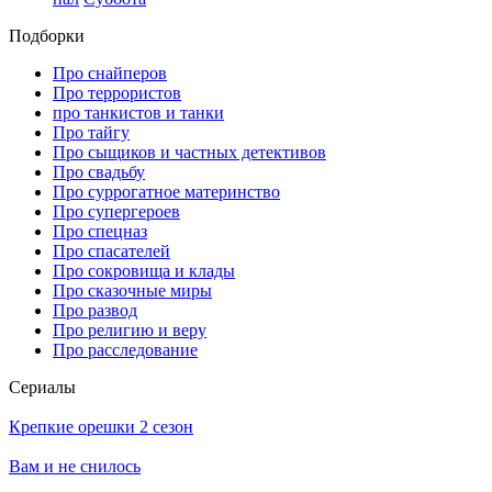
Подборки
Про снайперов
Про террористов
про танкистов и танки
Про тайгу
Про сыщиков и частных детективов
Про свадьбу
Про суррогатное материнство
Про супергероев
Про спецназ
Про спасателей
Про сокровища и клады
Про сказочные миры
Про развод
Про религию и веру
Про расследование
Се­риа­лы
Крепкие орешки 2 сезон
Вам и не снилось