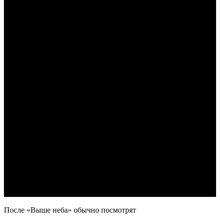
По­сле «Выше неба» обыч­но по­смот­рят