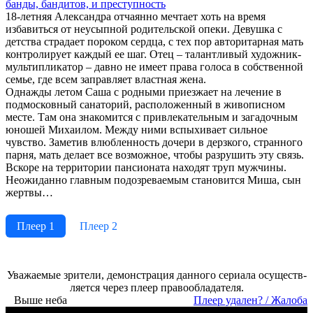
бан­ды, бан­ди­тов, и пре­ступ­ность
18-летняя Александра отчаянно мечтает хоть на время
избавиться от неусыпной родительской опеки. Девушка с
детства страдает пороком сердца, с тех пор авторитарная мать
контролирует каждый ее шаг. Отец – талантливый художник-
мультипликатор – давно не имеет права голоса в собственной
семье, где всем заправляет властная жена.
Однажды летом Саша с родными приезжает на лечение в
подмосковный санаторий, расположенный в живописном
месте. Там она знакомится с привлекательным и загадочным
юношей Михаилом. Между ними вспыхивает сильное
чувство. Заметив влюбленность дочери в дерзкого, странного
парня, мать делает все возможное, чтобы разрушить эту связь.
Вскоре на территории пансионата находят труп мужчины.
Неожиданно главным подозреваемым становится Миша, сын
жертвы…
Плеер 1
Плеер 2
Ува­жае­мые зри­те­ли, де­мон­ст­ра­ция дан­но­го се­риа­ла осу­ще­ст­в­
ля­ет­ся че­рез пле­ер пра­во­об­ла­да­те­ля.
Выше неба
Пле­ер уда­лен? / Жа­ло­ба