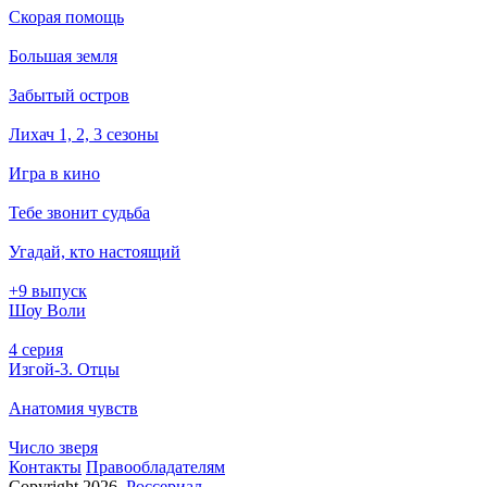
Скорая помощь
Большая земля
Забытый остров
Лихач 1, 2, 3 сезоны
Игра в кино
Тебе звонит судьба
Угадай, кто настоящий
+9 выпуск
Шоу Воли
4 серия
Изгой-3. Отцы
Анатомия чувств
Число зверя
Кон­так­ты
Пра­во­об­ла­да­те­лям
Copyright 2026,
Россериал