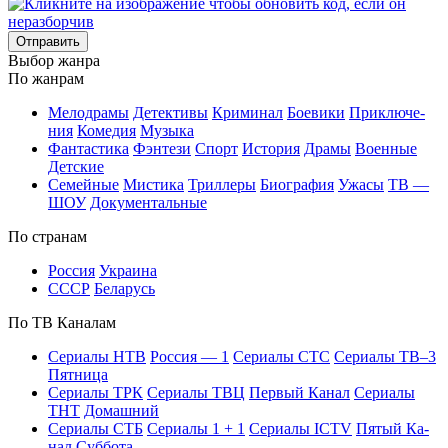
Отправить
Вы­бор жан­ра
По жан­рам
Ме­ло­дра­мы
Де­тек­ти­вы
Кри­ми­нал
Бое­ви­ки
При­клю­че­
ния
Ко­ме­дия
Му­зы­ка
Фан­та­сти­ка
Фэн­те­зи
Спорт
Ис­то­рия
Дра­мы
Во­ен­ные
Дет­ские
Се­мей­ные
Мис­ти­ка
Трил­ле­ры
Био­гра­фия
Ужа­сы
ТВ —
ШОУ
До­ку­мен­таль­ные
По стра­нам
Рос­сия
Ук­раи­на
СССР
Бе­ла­русь
По ТВ Ка­на­лам
Се­риа­лы НТВ
Рос­сия — 1
Се­риа­лы СТС
Се­риа­лы ТВ–3
Пят­ни­ца
Се­риа­лы ТРК
Се­риа­лы ТВЦ
Пер­вый Ка­нал
Се­риа­лы
ТНТ
До­маш­ний
Се­риа­лы СТБ
Се­риа­лы 1 + 1
Се­риа­лы ICTV
Пя­тый Ка­
нал
Суб­бо­та