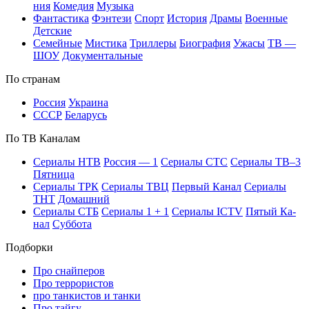
ния
Ко­ме­дия
Му­зы­ка
Фан­та­сти­ка
Фэн­те­зи
Спорт
Ис­то­рия
Дра­мы
Во­ен­ные
Дет­ские
Се­мей­ные
Мис­ти­ка
Трил­ле­ры
Био­гра­фия
Ужа­сы
ТВ —
ШОУ
До­ку­мен­таль­ные
По стра­нам
Рос­сия
Ук­раи­на
СССР
Бе­ла­русь
По ТВ Ка­на­лам
Се­риа­лы НТВ
Рос­сия — 1
Се­риа­лы СТС
Се­риа­лы ТВ–3
Пят­ни­ца
Се­риа­лы ТРК
Се­риа­лы ТВЦ
Пер­вый Ка­нал
Се­риа­лы
ТНТ
До­маш­ний
Се­риа­лы СТБ
Се­риа­лы 1 + 1
Се­риа­лы ICTV
Пя­тый Ка­
нал
Суб­бо­та
Подборки
Про снайперов
Про террористов
про танкистов и танки
Про тайгу