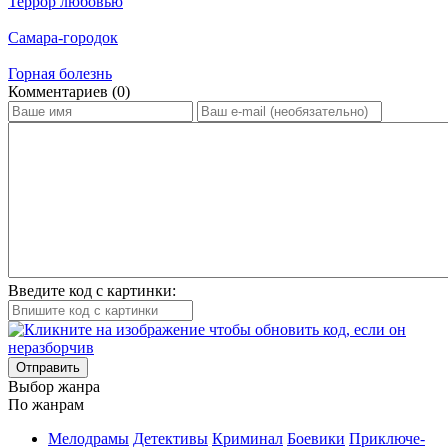
Террор любовью
Самара-городок
Горная болезнь
Ком­мен­та­ри­ев (0)
Введите код с картинки:
Отправить
Вы­бор жан­ра
По жан­рам
Ме­ло­дра­мы
Де­тек­ти­вы
Кри­ми­нал
Бое­ви­ки
При­клю­че­