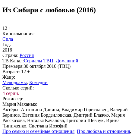
Из Сибири с любовью (2016)
12 +
Ки­но­ком­па­ния:
Сила
Год:
2016
Стра­на:
Рос­сия
ТВ Ка­нал:
Сериалы ТВЦ
,
До­маш­ний
Пре­мье­ра:
30 октября 2016 (ТВЦ)
Воз­раст:
12 +
Жанр:
Ме­ло­дра­мы
,
Ко­ме­дии
Сколь­ко се­рий:
4 серии.
Ре­жис­сер:
Мария Маханько
Ак­тё­ры:
Антонина Дивина, Владимир Гориславец, Валерий
Баринов, Евгения Бордзиловская, Дмитрий Блажко, Мария
Рассказова, Наталья Качалова, Григорий Шевчук, Ирина
Чипиженко, Светлана Иозефий
Про се­мью и се­мей­ные от­но­ше­ния
,
Про лю­бовь и от­но­ше­ния
,