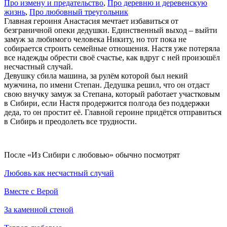
Про из­ме­ну и пре­да­тель­ст­во
,
Про де­рев­ню и де­ре­вен­скую
жизнь
,
Про лю­бов­ный тре­уголь­ник
Главная героиня Анастасия мечтает избавиться от
безграничной опеки дедушки. Единственный выход – выйти
замуж за любимого человека Никиту, но тот пока не
собирается строить семейные отношения. Настя уже потеряла
все надежды обрести своё счастье, как вдруг с ней произошёл
несчастный случай.
Девушку сбила машина, за рулём которой был некий
мужчина, по имени Степан. Дедушка решил, что он отдаст
свою внучку замуж за Степана, который работает участковым
в Сибири, если Настя продержится полгода без поддержки
деда, то он простит её. Главной героине придётся отправиться
в Сибирь и преодолеть все трудности.
По­сле «Из Сибири с любовью» обыч­но по­смот­рят
Любовь как несчастный случай
Вместе с Верой
За каменной стеной