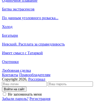
Одиночное плавание
Битва экстрасенсов
По данным уголовного розыска...
Холод
Богатыри
Невский. Расплата за справедливость
Имеет смысл с Татаркой
Охотники
Любовная сделка
Кон­так­ты
Пра­во­об­ла­да­те­лям
Copyright 2026,
Россериал
Войти на сайт
Не запоминать меня
Забыли пароль?
Регистрация