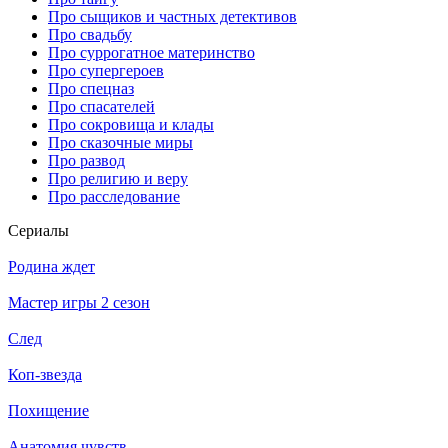
Про сыщиков и частных детективов
Про свадьбу
Про суррогатное материнство
Про супергероев
Про спецназ
Про спасателей
Про сокровища и клады
Про сказочные миры
Про развод
Про религию и веру
Про расследование
Се­риа­лы
Родина ждет
Мастер игры 2 сезон
След
Коп-звезда
Похищение
Анатомия чувств