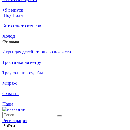
+9 выпуск
Шоу Воли
Битва экстрасенсов
Холод
Филь­мы
Игры для детей старшего возраста
Тростинка на ветру
Треугольник судьбы
Мираж
Схватка
Паша
Ре­ги­ст­ра­ция
Вой­ти