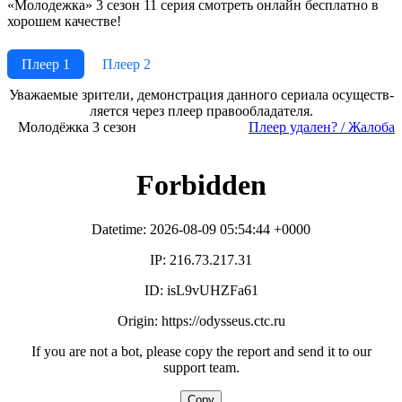
«Молодежка» 3 сезон 11 серия смотреть онлайн бесплатно в
хорошем качестве!
Плеер 1
Плеер 2
Ува­жае­мые зри­те­ли, де­мон­ст­ра­ция дан­но­го се­риа­ла осу­ще­ст­в­
ля­ет­ся че­рез пле­ер пра­во­об­ла­да­те­ля.
Молодёжка 3 сезон
Пле­ер уда­лен? / Жа­ло­ба