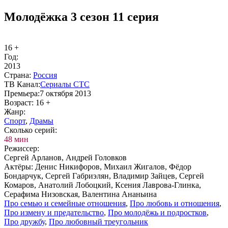
Молодёжка 3 сезон 11 серия
16 +
Год:
2013
Стра­на:
Рос­сия
ТВ Ка­нал:
Се­риа­лы СТС
Пре­мье­ра:
7 октября 2013
Воз­раст:
16 +
Жанр:
Спорт
,
Дра­мы
Сколь­ко се­рий:
48 мин
Ре­жис­сер:
Сергей Арланов, Андрей Головков
Ак­тё­ры:
Денис Никифоров, Михаил Жигалов, Фёдор
Бондарчук, Сергей Габриэлян, Владимир Зайцев, Сергей
Комаров, Анатолий Лобоцкий, Ксения Лаврова-Глинка,
Серафима Низовская, Валентина Ананьина
Про се­мью и се­мей­ные от­но­ше­ния
,
Про лю­бовь и от­но­ше­ния
,
Про из­ме­ну и пре­да­тель­ст­во
,
Про мо­ло­дёжь и под­ро­ст­ков
,
Про друж­бу
,
Про лю­бов­ный тре­уголь­ник