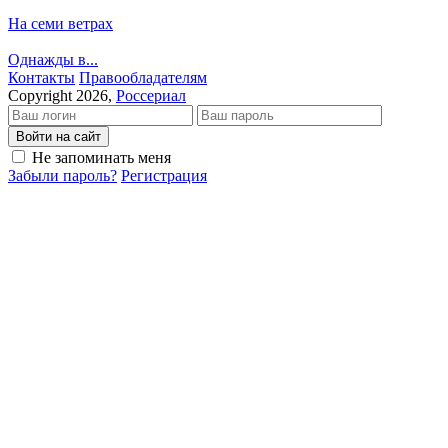
На семи ветрах
Однажды в...
Кон­так­ты
Пра­во­об­ла­да­те­лям
Copyright 2026,
Россериал
Войти на сайт
Не запоминать меня
Забыли пароль?
Регистрация