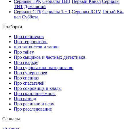
Се­риа­лы ТРК
Се­риа­лы ТВЦ
Пер­вый Ка­нал
Се­риа­лы
ТНТ
До­маш­ний
Се­риа­лы СТБ
Се­риа­лы 1 + 1
Се­риа­лы ICTV
Пя­тый Ка­
нал
Суб­бо­та
Подборки
Про снайперов
Про террористов
про танкистов и танки
Про тайгу
Про сыщиков и частных детективов
Про свадьбу
Про суррогатное материнство
Про супергероев
Про спецназ
Про спасателей
Про сокровища и клады
Про сказочные миры
Про развод
Про религию и веру
Про расследование
Се­риа­лы