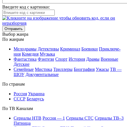
Введите код с картинки:
Отправить
Вы­бор жан­ра
По жан­рам
Ме­ло­дра­мы
Де­тек­ти­вы
Кри­ми­нал
Бое­ви­ки
При­клю­че­
ния
Ко­ме­дия
Му­зы­ка
Фан­та­сти­ка
Фэн­те­зи
Спорт
Ис­то­рия
Дра­мы
Во­ен­ные
Дет­ские
Се­мей­ные
Мис­ти­ка
Трил­ле­ры
Био­гра­фия
Ужа­сы
ТВ —
ШОУ
До­ку­мен­таль­ные
По стра­нам
Рос­сия
Ук­раи­на
СССР
Бе­ла­русь
По ТВ Ка­на­лам
Се­риа­лы НТВ
Рос­сия — 1
Се­риа­лы СТС
Се­риа­лы ТВ–3
Пят­ни­ца