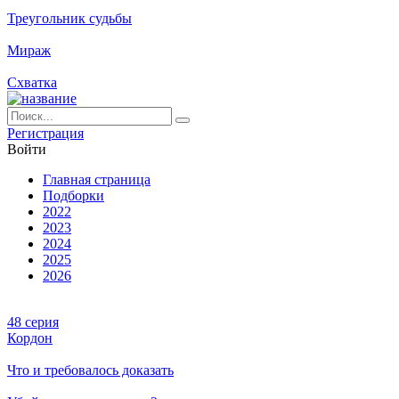
Треугольник судьбы
Мираж
Схватка
Ре­ги­ст­ра­ция
Вой­ти
Глав­ная стра­ни­ца
Подборки
2022
2023
2024
2025
2026
48 серия
Кордон
Что и требовалось доказать