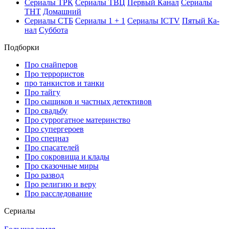
Се­риа­лы ТРК
Се­риа­лы ТВЦ
Пер­вый Ка­нал
Се­риа­лы
ТНТ
До­маш­ний
Се­риа­лы СТБ
Се­риа­лы 1 + 1
Се­риа­лы ICTV
Пя­тый Ка­
нал
Суб­бо­та
Подборки
Про снайперов
Про террористов
про танкистов и танки
Про тайгу
Про сыщиков и частных детективов
Про свадьбу
Про суррогатное материнство
Про супергероев
Про спецназ
Про спасателей
Про сокровища и клады
Про сказочные миры
Про развод
Про религию и веру
Про расследование
Се­риа­лы