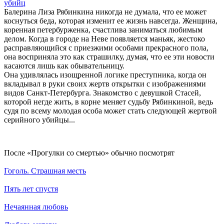
убийц
Балерина Лиза Рябинкина никогда не думала, что ее может
коснуться беда, которая изменит ее жизнь навсегда. Женщина,
коренная петербурженка, счастлива заниматься любимым
делом. Когда в городе на Неве появляется маньяк, жестоко
расправляющийся с приезжими особами прекрасного пола,
она восприняла это как страшилку, думая, что ее эти новости
касаются лишь как обывательницу.
Она удивлялась изощренной логике преступника, когда он
вкладывал в руки своих жертв открытки с изображениями
видов Санкт-Петербурга. Знакомство с девушкой Стасей,
которой негде жить, в корне меняет судьбу Рябинкиной, ведь
судя по всему молодая особа может стать следующей жертвой
серийного убийцы...
По­сле «Прогулки со смертью» обыч­но по­смот­рят
Гоголь. Страшная месть
Пять лет спустя
Нечаянная любовь