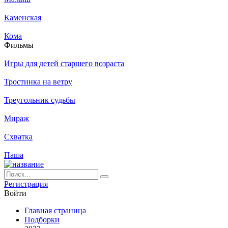
Каменская
Кома
Филь­мы
Игры для детей старшего возраста
Тростинка на ветру
Треугольник судьбы
Мираж
Схватка
Паша
Ре­ги­ст­ра­ция
Вой­ти
Глав­ная стра­ни­ца
Подборки