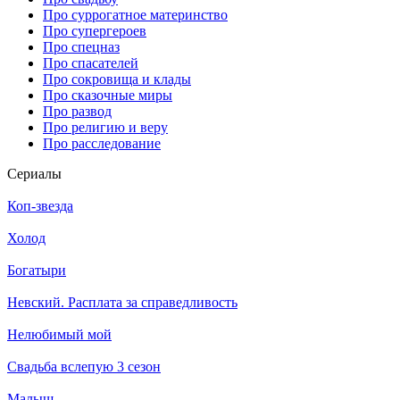
Про суррогатное материнство
Про супергероев
Про спецназ
Про спасателей
Про сокровища и клады
Про сказочные миры
Про развод
Про религию и веру
Про расследование
Се­риа­лы
Коп-звезда
Холод
Богатыри
Невский. Расплата за справедливость
Нелюбимый мой
Свадьба вслепую 3 сезон
Малыш