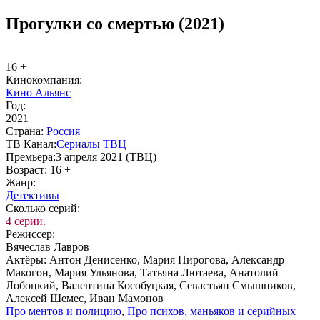
Прогулки со смертью (2021)
16 +
Ки­но­ком­па­ния:
Кино Альянс
Год:
2021
Стра­на:
Рос­сия
ТВ Ка­нал:
Сериалы ТВЦ
Пре­мье­ра:
3 апреля 2021 (ТВЦ)
Воз­раст:
16 +
Жанр:
Де­тек­ти­вы
Сколь­ко се­рий:
4 серии.
Ре­жис­сер:
Вячеслав Лавров
Ак­тё­ры:
Антон Денисенко, Мария Пирогова, Александр
Макогон, Мария Ульянова, Татьяна Лютаева, Анатолий
Лобоцкий, Валентина Кособуцкая, Севастьян Смышников,
Алексей Шемес, Иван Мамонов
Про мен­тов и по­ли­цию
,
Про пси­хов, мань­я­ков и се­рий­ных