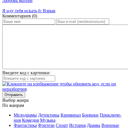
Любовь матери
Я иду тебя искать 6: Взрыв
Ком­мен­та­ри­ев (0)
Введите код с картинки:
Отправить
Вы­бор жан­ра
По жан­рам
Ме­ло­дра­мы
Де­тек­ти­вы
Кри­ми­нал
Бое­ви­ки
При­клю­че­
ния
Ко­ме­дия
Му­зы­ка
Фан­та­сти­ка
Фэн­те­зи
Спорт
Ис­то­рия
Дра­мы
Во­ен­ные