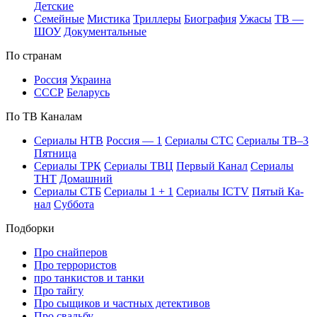
Дет­ские
Се­мей­ные
Мис­ти­ка
Трил­ле­ры
Био­гра­фия
Ужа­сы
ТВ —
ШОУ
До­ку­мен­таль­ные
По стра­нам
Рос­сия
Ук­раи­на
СССР
Бе­ла­русь
По ТВ Ка­на­лам
Се­риа­лы НТВ
Рос­сия — 1
Се­риа­лы СТС
Се­риа­лы ТВ–3
Пят­ни­ца
Се­риа­лы ТРК
Се­риа­лы ТВЦ
Пер­вый Ка­нал
Се­риа­лы
ТНТ
До­маш­ний
Се­риа­лы СТБ
Се­риа­лы 1 + 1
Се­риа­лы ICTV
Пя­тый Ка­
нал
Суб­бо­та
Подборки
Про снайперов
Про террористов
про танкистов и танки
Про тайгу
Про сыщиков и частных детективов
Про свадьбу