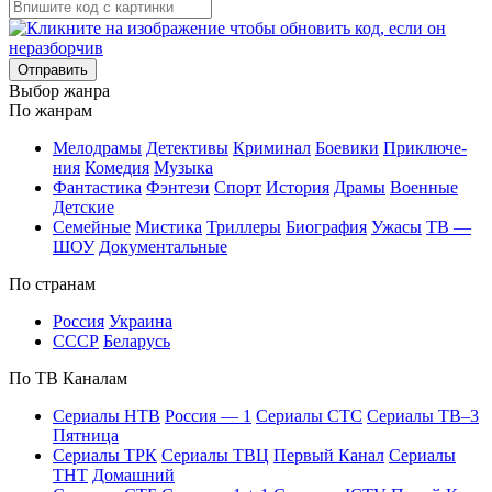
Отправить
Вы­бор жан­ра
По жан­рам
Ме­ло­дра­мы
Де­тек­ти­вы
Кри­ми­нал
Бое­ви­ки
При­клю­че­
ния
Ко­ме­дия
Му­зы­ка
Фан­та­сти­ка
Фэн­те­зи
Спорт
Ис­то­рия
Дра­мы
Во­ен­ные
Дет­ские
Се­мей­ные
Мис­ти­ка
Трил­ле­ры
Био­гра­фия
Ужа­сы
ТВ —
ШОУ
До­ку­мен­таль­ные
По стра­нам
Рос­сия
Ук­раи­на
СССР
Бе­ла­русь
По ТВ Ка­на­лам
Се­риа­лы НТВ
Рос­сия — 1
Се­риа­лы СТС
Се­риа­лы ТВ–3
Пят­ни­ца
Се­риа­лы ТРК
Се­риа­лы ТВЦ
Пер­вый Ка­нал
Се­риа­лы
ТНТ
До­маш­ний