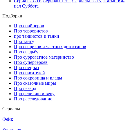
Се­риа­лы СТБ
Се­риа­лы 1 + 1
Се­риа­лы ICTV
Пя­тый Ка­
нал
Суб­бо­та
Подборки
Про снайперов
Про террористов
про танкистов и танки
Про тайгу
Про сыщиков и частных детективов
Про свадьбу
Про суррогатное материнство
Про супергероев
Про спецназ
Про спасателей
Про сокровища и клады
Про сказочные миры
Про развод
Про религию и веру
Про расследование
Се­риа­лы
Фейк
Богатыри