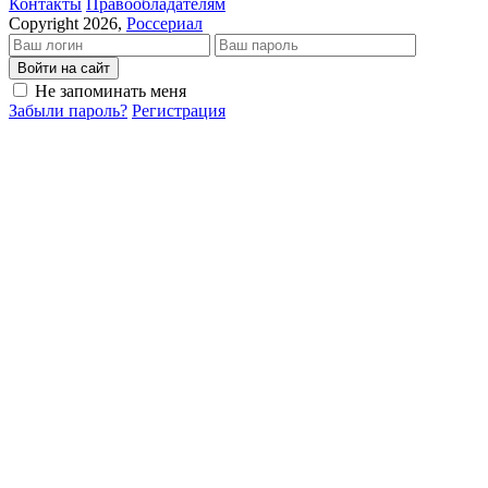
Кон­так­ты
Пра­во­об­ла­да­те­лям
Copyright 2026,
Россериал
Войти на сайт
Не запоминать меня
Забыли пароль?
Регистрация