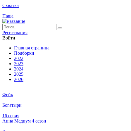
Схватка
Паша
Ре­ги­ст­ра­ция
Вой­ти
Глав­ная стра­ни­ца
Подборки
2022
2023
2024
2025
2026
Фейк
Богатыри
16 серия
Анна Медиум 4 сезон