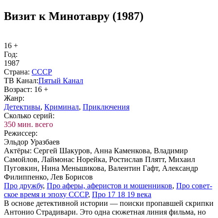
Визит к Минотавру (1987)
16 +
Год:
1987
Стра­на:
СССР
ТВ Ка­нал:
Пя­тый Ка­нал
Воз­раст:
16 +
Жанр:
Де­тек­ти­вы
,
Кри­ми­нал
,
При­клю­че­ния
Сколь­ко се­рий:
350 мин. всего
Ре­жис­сер:
Эльдор Уразбаев
Ак­тё­ры:
Сергей Шакуров, Анна Каменкова, Владимир
Самойлов, Лаймонас Норейка, Ростислав Плятт, Михаил
Пуговкин, Нина Меньшикова, Валентин Гафт, Александр
Филиппенко, Лев Борисов
Про друж­бу
,
Про афе­ры, афе­ри­стов и мо­шен­ни­ков
,
Про со­вет­
ское вре­мя и эпо­ху СССР
,
Про 17 18 19 ве­ка
В основе детективной истории — поиски пропавшей скрипки
Антонио Страдивари. Это одна сюжетная линия фильма, но