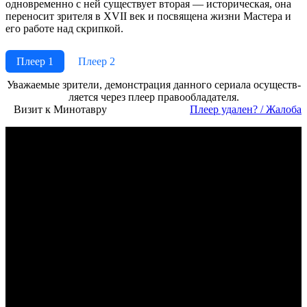
одновременно с ней существует вторая — историческая, она
переносит зрителя в XVII век и посвящена жизни Мастера и
его работе над скрипкой.
Плеер 1
Плеер 2
Ува­жае­мые зри­те­ли, де­мон­ст­ра­ция дан­но­го се­риа­ла осу­ще­ст­в­
ля­ет­ся че­рез пле­ер пра­во­об­ла­да­те­ля.
Визит к Минотавру
Пле­ер уда­лен? / Жа­ло­ба