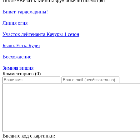
По­сле «Визит к Минотавру» обыч­но по­смот­рят
Виват, гардемарины!
Линия огня
Участок лейтенанта Качуры 1 сезон
Было. Есть. Будет
Восхождение
Зимняя вишня
Ком­мен­та­ри­ев (0)
Введите код с картинки: