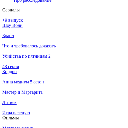
Про расследование
Се­риа­лы
+9 выпуск
Шоу Воли
Бранч
Что и требовалось доказать
Убийства по пятницам 2
48 серия
Кордон
Анна медиум 5 сезон
Мастер и Маргарита
Литвяк
Игра вслепую
Филь­мы