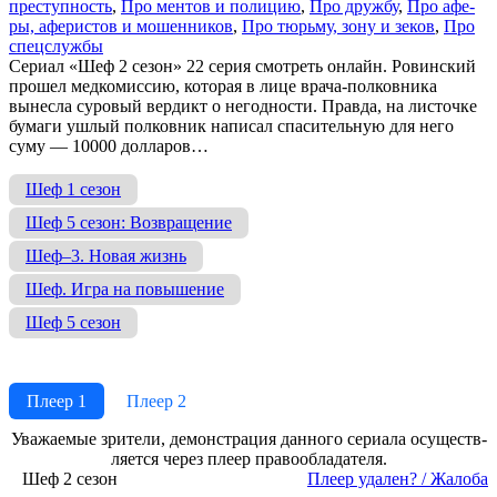
пре­ступ­ность
,
Про мен­тов и по­ли­цию
,
Про друж­бу
,
Про афе­
ры, афе­ри­стов и мо­шен­ни­ков
,
Про тюрь­му, зо­ну и зе­ков
,
Про
спец­служ­бы
Сериал «Шеф 2 сезон» 22 серия смотреть онлайн. Ровинский
прошел медкомиссию, которая в лице врача-полковника
вынесла суровый вердикт о негодности. Правда, на листочке
бумаги ушлый полковник написал спасительную для него
суму — 10000 долларов…
Шеф 1 сезон
Шеф 5 сезон: Возвращение
Шеф–3. Новая жизнь
Шеф. Игра на повышение
Шеф 5 сезон
Плеер 1
Плеер 2
Ува­жае­мые зри­те­ли, де­мон­ст­ра­ция дан­но­го се­риа­ла осу­ще­ст­в­
ля­ет­ся че­рез пле­ер пра­во­об­ла­да­те­ля.
Шеф 2 сезон
Пле­ер уда­лен? / Жа­ло­ба