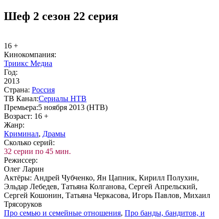
Шеф 2 сезон 22 серия
16 +
Ки­но­ком­па­ния:
Триикс Медиа
Год:
2013
Стра­на:
Рос­сия
ТВ Ка­нал:
Се­риа­лы НТВ
Пре­мье­ра:
5 ноября 2013 (НТВ)
Воз­раст:
16 +
Жанр:
Кри­ми­нал
,
Дра­мы
Сколь­ко се­рий:
32 серии по 45 мин.
Ре­жис­сер:
Олег Ларин
Ак­тё­ры:
Андрей Чубченко, Ян Цапник, Кирилл Полухин,
Эльдар Лебедев, Татьяна Колганова, Сергей Апрельский,
Сергей Кошонин, Татьяна Черкасова, Игорь Павлов, Михаил
Трясоруков
Про се­мью и се­мей­ные от­но­ше­ния
,
Про бан­ды, бан­ди­тов, и