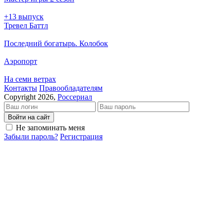
+13 выпуск
Тревел Баттл
Последний богатырь. Колобок
Аэропорт
На семи ветрах
Кон­так­ты
Пра­во­об­ла­да­те­лям
Copyright 2026,
Россериал
Войти на сайт
Не запоминать меня
Забыли пароль?
Регистрация