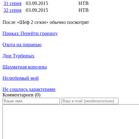
31 серия
03.09.2015
НТВ
32 серия
03.09.2015
НТВ
По­сле «Шеф 2 сезон» обыч­но по­смот­рят
Приказ: Перейти границу
Охота на пиранью
Дни Турбиных
Шахматная королева
Нелюбимый мой
Не сошлись характерами
Ком­мен­та­ри­ев (0)