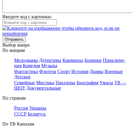
Введите код с картинки:
Отправить
Вы­бор жан­ра
По жан­рам
Ме­ло­дра­мы
Де­тек­ти­вы
Кри­ми­нал
Бое­ви­ки
При­клю­че­
ния
Ко­ме­дия
Му­зы­ка
Фан­та­сти­ка
Фэн­те­зи
Спорт
Ис­то­рия
Дра­мы
Во­ен­ные
Дет­ские
Се­мей­ные
Мис­ти­ка
Трил­ле­ры
Био­гра­фия
Ужа­сы
ТВ —
ШОУ
До­ку­мен­таль­ные
По стра­нам
Рос­сия
Ук­раи­на
СССР
Бе­ла­русь
По ТВ Ка­на­лам