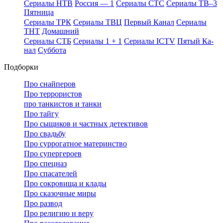
Се­риа­лы НТВ
Рос­сия — 1
Се­риа­лы СТС
Се­риа­лы ТВ–3
Пят­ни­ца
Се­риа­лы ТРК
Се­риа­лы ТВЦ
Пер­вый Ка­нал
Се­риа­лы
ТНТ
До­маш­ний
Се­риа­лы СТБ
Се­риа­лы 1 + 1
Се­риа­лы ICTV
Пя­тый Ка­
нал
Суб­бо­та
Подборки
Про снайперов
Про террористов
про танкистов и танки
Про тайгу
Про сыщиков и частных детективов
Про свадьбу
Про суррогатное материнство
Про супергероев
Про спецназ
Про спасателей
Про сокровища и клады
Про сказочные миры
Про развод
Про религию и веру