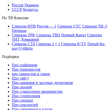
Рос­сия
Ук­раи­на
СССР
Бе­ла­русь
По ТВ Ка­на­лам
Се­риа­лы НТВ
Рос­сия — 1
Се­риа­лы СТС
Се­риа­лы ТВ–3
Пят­ни­ца
Се­риа­лы ТРК
Се­риа­лы ТВЦ
Пер­вый Ка­нал
Се­риа­лы
ТНТ
До­маш­ний
Се­риа­лы СТБ
Се­риа­лы 1 + 1
Се­риа­лы ICTV
Пя­тый Ка­
нал
Суб­бо­та
Подборки
Про снайперов
Про террористов
про танкистов и танки
Про тайгу
Про сыщиков и частных детективов
Про свадьбу
Про суррогатное материнство
Про супергероев
Про спецназ
Про спасателей
Про сокровища и клады