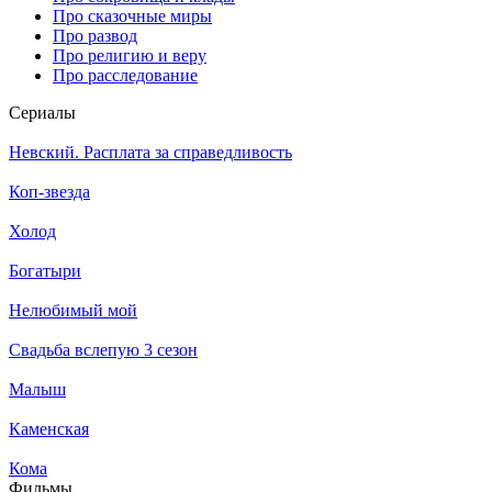
Про сказочные миры
Про развод
Про религию и веру
Про расследование
Се­риа­лы
Невский. Расплата за справедливость
Коп-звезда
Холод
Богатыри
Нелюбимый мой
Свадьба вслепую 3 сезон
Малыш
Каменская
Кома
Филь­мы