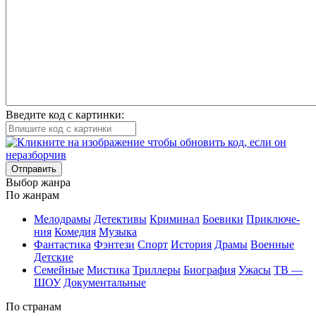
Введите код с картинки:
Отправить
Вы­бор жан­ра
По жан­рам
Ме­ло­дра­мы
Де­тек­ти­вы
Кри­ми­нал
Бое­ви­ки
При­клю­че­
ния
Ко­ме­дия
Му­зы­ка
Фан­та­сти­ка
Фэн­те­зи
Спорт
Ис­то­рия
Дра­мы
Во­ен­ные
Дет­ские
Се­мей­ные
Мис­ти­ка
Трил­ле­ры
Био­гра­фия
Ужа­сы
ТВ —
ШОУ
До­ку­мен­таль­ные
По стра­нам