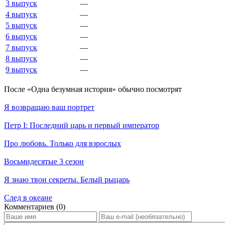
3 выпуск
—
4 выпуск
—
5 выпуск
—
6 выпуск
—
7 выпуск
—
8 выпуск
—
9 выпуск
—
По­сле «Одна безумная история» обыч­но по­смот­рят
Я возвращаю ваш портрет
Петр I: Последний царь и первый император
Про любовь. Только для взрослых
Восьмидесятые 3 сезон
Я знаю твои секреты. Белый рыцарь
След в океане
Ком­мен­та­ри­ев (0)