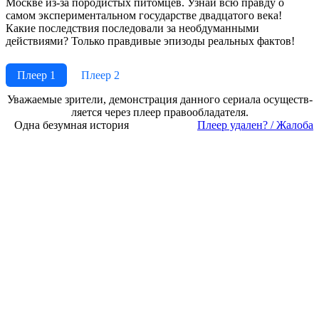
Москве из-за породистых питомцев. Узнай всю правду о
самом экспериментальном государстве двадцатого века!
Какие последствия последовали за необдуманными
действиями? Только правдивые эпизоды реальных фактов!
Плеер 1
Плеер 2
Ува­жае­мые зри­те­ли, де­мон­ст­ра­ция дан­но­го се­риа­ла осу­ще­ст­в­
ля­ет­ся че­рез пле­ер пра­во­об­ла­да­те­ля.
Одна безумная история
Пле­ер уда­лен? / Жа­ло­ба