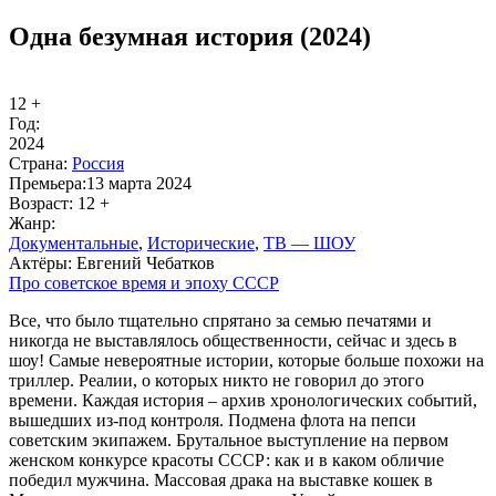
Одна безумная история (2024)
12 +
Год:
2024
Стра­на:
Рос­сия
Пре­мье­ра:
13 марта 2024
Воз­раст:
12 +
Жанр:
До­ку­мен­таль­ные
,
Ис­то­ри­че­ские
,
ТВ — ШОУ
Ак­тё­ры:
Евгений Чебатков
Про со­вет­ское вре­мя и эпо­ху СССР
Все, что было тщательно спрятано за семью печатями и
никогда не выставлялось общественности, сейчас и здесь в
шоу! Самые невероятные истории, которые больше похожи на
триллер. Реалии, о которых никто не говорил до этого
времени. Каждая история – архив хронологических событий,
вышедших из-под контроля. Подмена флота на пепси
советским экипажем. Брутальное выступление на первом
женском конкурсе красоты СССР: как и в каком обличие
победил мужчина. Массовая драка на выставке кошек в