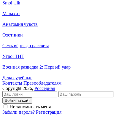
Smol talk
Малахит
Анатомия чувств
Охотники
Семь вёрст до рассвета
Утро: ТНТ
Военная разведка 2: Первый удар
Дела судебные
Кон­так­ты
Пра­во­об­ла­да­те­лям
Copyright 2026,
Россериал
Войти на сайт
Не запоминать меня
Забыли пароль?
Регистрация