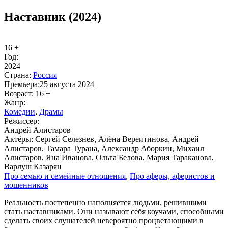
Наставник (2024)
16 +
Год:
2024
Стра­на:
Рос­сия
Пре­мье­ра:
25 августа 2024
Воз­раст:
16 +
Жанр:
Ко­ме­дии
,
Дра­мы
Ре­жис­сер:
Андрей Алистаров
Ак­тё­ры:
Сергей Селезнев, Алёна Вереитинова, Андрей
Алистаров, Тамара Турана, Александр Аборкин, Михаил
Алистаров, Яна Иванова, Ольга Белова, Мария Тараканова,
Варлуш Казарян
Про се­мью и се­мей­ные от­но­ше­ния
,
Про афе­ры, афе­ри­стов и
мо­шен­ни­ков
Реальность постепенно наполняется людьми, решившими
стать наставниками. Они называют себя коучами, способными
сделать своих слушателей невероятно процветающими в