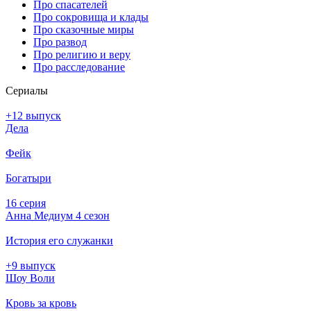
Про спасателей
Про сокровища и клады
Про сказочные миры
Про развод
Про религию и веру
Про расследование
Се­риа­лы
+12 выпуск
Дела
Фейк
Богатыри
16 серия
Анна Медиум 4 сезон
История его служанки
+9 выпуск
Шоу Воли
Кровь за кровь