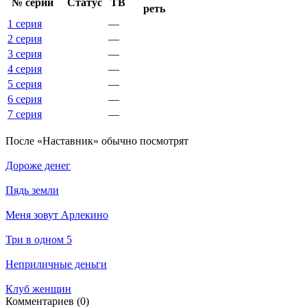
№ се­рии
Ста­тус
ТВ
реть
1 серия
—
2 серия
—
3 серия
—
4 серия
—
5 серия
—
6 серия
—
7 серия
—
По­сле «Наставник» обыч­но по­смот­рят
Дороже денег
Пядь земли
Меня зовут Арлекино
Три в одном 5
Неприличные деньги
Клуб женщин
Ком­мен­та­ри­ев (0)