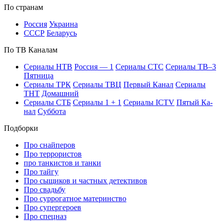
По стра­нам
Рос­сия
Ук­раи­на
СССР
Бе­ла­русь
По ТВ Ка­на­лам
Се­риа­лы НТВ
Рос­сия — 1
Се­риа­лы СТС
Се­риа­лы ТВ–3
Пят­ни­ца
Се­риа­лы ТРК
Се­риа­лы ТВЦ
Пер­вый Ка­нал
Се­риа­лы
ТНТ
До­маш­ний
Се­риа­лы СТБ
Се­риа­лы 1 + 1
Се­риа­лы ICTV
Пя­тый Ка­
нал
Суб­бо­та
Подборки
Про снайперов
Про террористов
про танкистов и танки
Про тайгу
Про сыщиков и частных детективов
Про свадьбу
Про суррогатное материнство
Про супергероев
Про спецназ