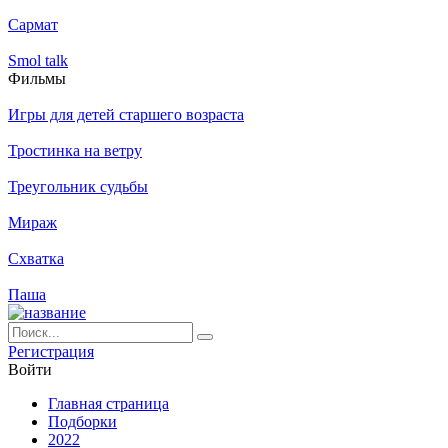
Сармат
Smol talk
Филь­мы
Игры для детей старшего возраста
Тростинка на ветру
Треугольник судьбы
Мираж
Схватка
Паша
Ре­ги­ст­ра­ция
Вой­ти
Глав­ная стра­ни­ца
Подборки
2022