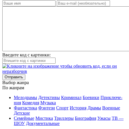
Введите код с картинки:
Отправить
Вы­бор жан­ра
По жан­рам
Ме­ло­дра­мы
Де­тек­ти­вы
Кри­ми­нал
Бое­ви­ки
При­клю­че­
ния
Ко­ме­дия
Му­зы­ка
Фан­та­сти­ка
Фэн­те­зи
Спорт
Ис­то­рия
Дра­мы
Во­ен­ные
Дет­ские
Се­мей­ные
Мис­ти­ка
Трил­ле­ры
Био­гра­фия
Ужа­сы
ТВ —
ШОУ
До­ку­мен­таль­ные