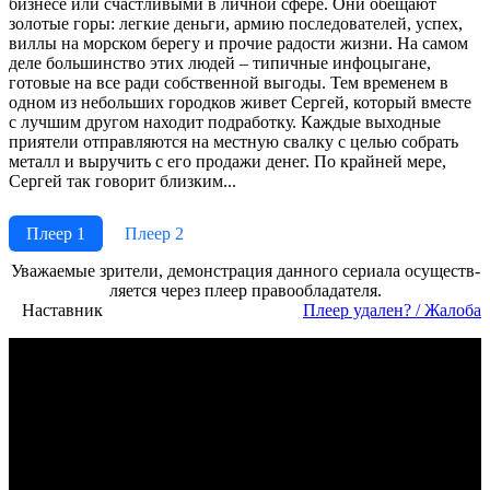
бизнесе или счастливыми в личной сфере. Они обещают
золотые горы: легкие деньги, армию последователей, успех,
виллы на морском берегу и прочие радости жизни. На самом
деле большинство этих людей – типичные инфоцыгане,
готовые на все ради собственной выгоды. Тем временем в
одном из небольших городков живет Сергей, который вместе
с лучшим другом находит подработку. Каждые выходные
приятели отправляются на местную свалку с целью собрать
металл и выручить с его продажи денег. По крайней мере,
Сергей так говорит близким...
Плеер 1
Плеер 2
Ува­жае­мые зри­те­ли, де­мон­ст­ра­ция дан­но­го се­риа­ла осу­ще­ст­в­
ля­ет­ся че­рез пле­ер пра­во­об­ла­да­те­ля.
Наставник
Пле­ер уда­лен? / Жа­ло­ба