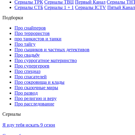
Се­риа­лы ТРК
Се­риа­лы ТВЦ
Пер­вый Ка­нал
Се­риа­лы ТН
Се­риа­лы СТБ
Се­риа­лы 1 + 1
Се­риа­лы ICTV
Пя­тый Ка­нал
Подборки
Про снайперов
Про террористов
про танкистов и танки
Про тайгу
Про сыщиков и частных детективов
Про свадьбу
Про суррогатное материнство
Про супергероев
Про спецназ
Про спасателей
Про сокровища и клады
Про сказочные миры
Про развод
Про религию и веру
Про расследование
Се­риа­лы
Я иду тебя искать 9 сезон