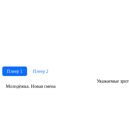
Плеер 1
Плеер 2
Ува­жае­мые зри­те­
Молодёжка. Новая смена