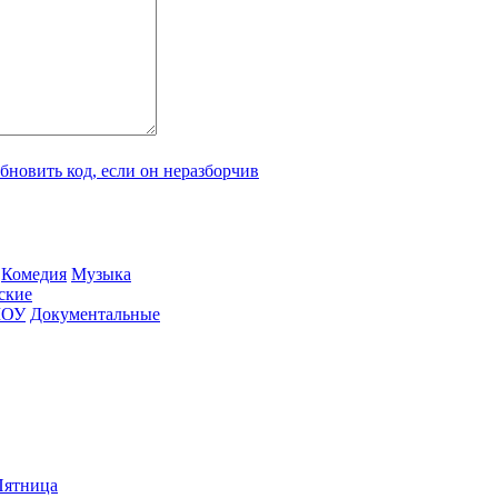
Ко­ме­дия
Му­зы­ка
­ские
ШОУ
До­ку­мен­таль­ные
ят­ни­ца