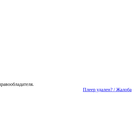
а­во­об­ла­да­те­ля.
Пле­ер уда­лен? / Жа­ло­ба