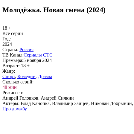
Молодёжка. Новая смена (2024)
18 +
Все серии
Год:
2024
Стра­на:
Рос­сия
ТВ Ка­нал:
Се­риа­лы СТС
Пре­мье­ра:
5 ноября 2024
Воз­раст:
18 +
Жанр:
Спорт
,
Ко­ме­дии
,
Дра­мы
Сколь­ко се­рий:
48 мин
Ре­жис­сер:
Андрей Головков, Андрей Силкин
Ак­тё­ры:
Влад Канопка, Владимир Зайцев, Николай Добрынин,
Про друж­бу