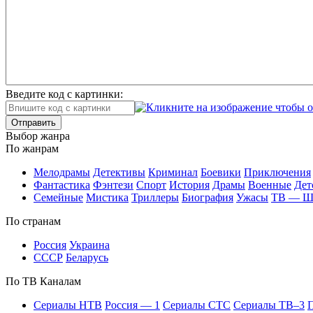
Введите код с картинки:
Отправить
Вы­бор жан­ра
По жан­рам
Ме­ло­дра­мы
Де­тек­ти­вы
Кри­ми­нал
Бое­ви­ки
При­клю­че­ния
Фан­та­сти­ка
Фэн­те­зи
Спорт
Ис­то­рия
Дра­мы
Во­ен­ные
Дет
Се­мей­ные
Мис­ти­ка
Трил­ле­ры
Био­гра­фия
Ужа­сы
ТВ — 
По стра­нам
Рос­сия
Ук­раи­на
СССР
Бе­ла­русь
По ТВ Ка­на­лам
Се­риа­лы НТВ
Рос­сия — 1
Се­риа­лы СТС
Се­риа­лы ТВ–3
П