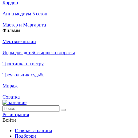
Кордон
Анна медиум 5 сезон
Мастер и Маргарита
Филь­мы
Мертвые лилии
Игры для детей старшего возраста
Тростинка на ветру
Треугольник судьбы
Мираж
Схватка
Ре­ги­ст­ра­ция
Вой­ти
Глав­ная стра­ни­ца
Подборки