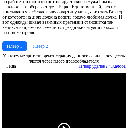
на работе, полностью контролирует своего мужа Романа
Павловича и оберегает дочь Варю. Единственный, кто не
вписывается в её счастливую картину мира, - это зять Виктор,
от которого на днях должна родить горячо любимая дочка. И
вот однажды шквал взаимных претензий становится так
велик, что прямо на семейном празднике ситуация выходит
из-под контроля
Плеер 1
Плеер 2
Ува­жае­мые зри­те­ли, де­мон­ст­ра­ция дан­но­го се­риа­ла осу­ще­ст­в­
ля­ет­ся че­рез пле­ер пра­во­об­ла­да­те­ля.
Тёща
Пле­ер уда­лен? / Жа­ло­ба