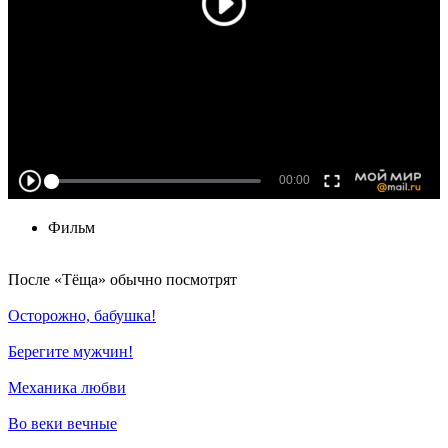
Фильм
По­сле «Тёща» обыч­но по­смот­рят
Осторожно, бабушка!
Берегите мужчин!
Механика любви
Во веки вечные