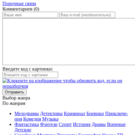
Порочные связи
Ком­мен­та­ри­ев (0)
Введите код с картинки:
Отправить
Вы­бор жан­ра
По жан­рам
Ме­ло­дра­мы
Де­тек­ти­вы
Кри­ми­нал
Бое­ви­ки
При­клю­че­
ния
Ко­ме­дия
Му­зы­ка
Фан­та­сти­ка
Фэн­те­зи
Спорт
Ис­то­рия
Дра­мы
Во­ен­ные
Дет­ские