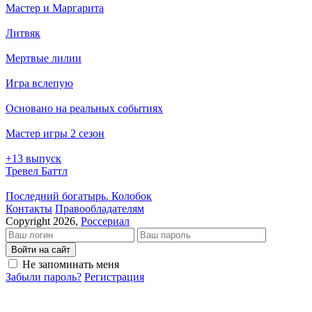
Мастер и Маргарита
Литвяк
Мертвые лилии
Игра вслепую
Основано на реальных событиях
Мастер игры 2 сезон
+13 выпуск
Тревел Баттл
Последний богатырь. Колобок
Кон­так­ты
Пра­во­об­ла­да­те­лям
Copyright 2026,
Россериал
Войти на сайт
Не запоминать меня
Забыли пароль?
Регистрация