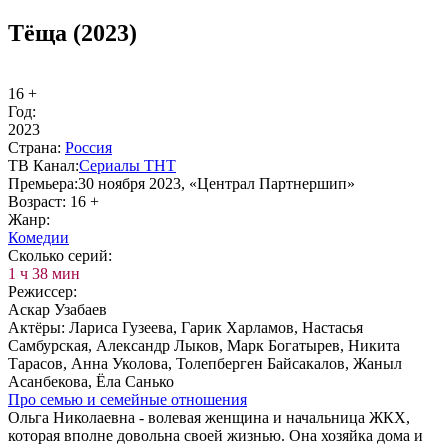
Тёща (2023)
16 +
Год:
2023
Стра­на:
Рос­сия
ТВ Ка­нал:
Се­риа­лы ТНТ
Пре­мье­ра:
30 ноября 2023, «Централ Партнершип»
Воз­раст:
16 +
Жанр:
Ко­ме­дии
Сколь­ко се­рий:
1 ч 38 мин
Ре­жис­сер:
Аскар Узабаев
Ак­тё­ры:
Лариса Гузеева, Гарик Харламов, Настасья
Самбурская, Александр Лыков, Марк Богатырев, Никита
Тарасов, Анна Уколова, Толепберген Байсакалов, Жаныл
Асанбекова, Ёла Санько
Про се­мью и се­мей­ные от­но­ше­ния
Ольга Николаевна - волевая женщина и начальница ЖКХ,
которая вполне довольна своей жизнью. Она хозяйка дома и