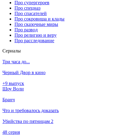
Про супергероев
Про спецназ
Про спасателей
Про сокровища и клады
Про сказочные миры
Про развод
Про религию и веру
Про расследование
Се­риа­лы
Три часа до...
Черный Двор в кино
+9 выпуск
Шоу Воли
Бранч
Что и требовалось доказать
Убийства по пятницам 2
48 серия