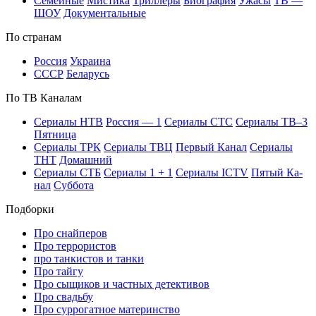
Се­мей­ные
Мис­ти­ка
Трил­ле­ры
Био­гра­фия
Ужа­сы
ТВ —
ШОУ
До­ку­мен­таль­ные
По стра­нам
Рос­сия
Ук­раи­на
СССР
Бе­ла­русь
По ТВ Ка­на­лам
Се­риа­лы НТВ
Рос­сия — 1
Се­риа­лы СТС
Се­риа­лы ТВ–3
Пят­ни­ца
Се­риа­лы ТРК
Се­риа­лы ТВЦ
Пер­вый Ка­нал
Се­риа­лы
ТНТ
До­маш­ний
Се­риа­лы СТБ
Се­риа­лы 1 + 1
Се­риа­лы ICTV
Пя­тый Ка­
нал
Суб­бо­та
Подборки
Про снайперов
Про террористов
про танкистов и танки
Про тайгу
Про сыщиков и частных детективов
Про свадьбу
Про суррогатное материнство