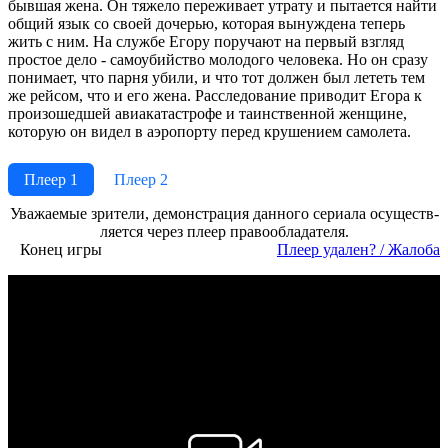
бывшая жена. Он тяжело переживает утрату и пытается найти
общий язык со своей дочерью, которая вынуждена теперь
жить с ним. На службе Егору поручают на первый взгляд
простое дело - самоубийство молодого человека. Но он сразу
понимает, что парня убили, и что тот должен был лететь тем
же рейсом, что и его жена. Расследование приводит Егора к
произошедшей авиакатастрофе и таинственной женщине,
которую он видел в аэропорту перед крушением самолета.
Плеер 1
Плеер 2
Ува­жае­мые зри­те­ли, де­мон­ст­ра­ция дан­но­го се­риа­ла осу­ще­ст­в­
ля­ет­ся че­рез пле­ер пра­во­об­ла­да­те­ля.
Конец игры
Пле­ер уда­лен? / Жа­ло­ба