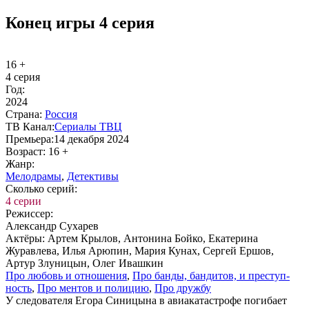
Конец игры 4 серия
16 +
4 серия
Год:
2024
Стра­на:
Рос­сия
ТВ Ка­нал:
Сериалы ТВЦ
Пре­мье­ра:
14 декабря 2024
Воз­раст:
16 +
Жанр:
Ме­ло­дра­мы
,
Де­тек­ти­вы
Сколь­ко се­рий:
4 серии
Ре­жис­сер:
Александр Сухарев
Ак­тё­ры:
Артем Крылов, Антонина Бойко, Екатерина
Журавлева, Илья Арюпин, Мария Кунах, Сергей Ершов,
Артур Злуницын, Олег Ивашкин
Про лю­бовь и от­но­ше­ния
,
Про бан­ды, бан­ди­тов, и пре­ступ­
ность
,
Про мен­тов и по­ли­цию
,
Про друж­бу
У следователя Егора Синицына в авиакатастрофе погибает