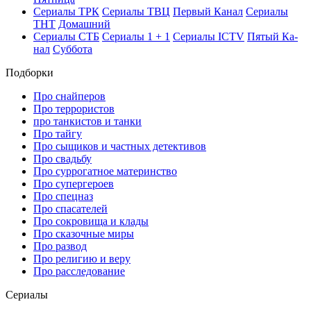
Се­риа­лы ТРК
Се­риа­лы ТВЦ
Пер­вый Ка­нал
Се­риа­лы
ТНТ
До­маш­ний
Се­риа­лы СТБ
Се­риа­лы 1 + 1
Се­риа­лы ICTV
Пя­тый Ка­
нал
Суб­бо­та
Подборки
Про снайперов
Про террористов
про танкистов и танки
Про тайгу
Про сыщиков и частных детективов
Про свадьбу
Про суррогатное материнство
Про супергероев
Про спецназ
Про спасателей
Про сокровища и клады
Про сказочные миры
Про развод
Про религию и веру
Про расследование
Се­риа­лы