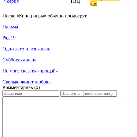
4 серия
ТВЦ
час
По­сле «Конец игры» обыч­но по­смот­рят
Пальма
Ряд 19
Одно лето и вся жизнь
Субботняя жена
Не могу сказать «прощай»
Сколько живет любовь
Ком­мен­та­ри­ев (0)