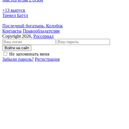
+13 выпуск
Тревел Баттл
Последний богатырь. Колобок
Кон­так­ты
Пра­во­об­ла­да­те­лям
Copyright 2026,
Россериал
Войти на сайт
Не запоминать меня
Забыли пароль?
Регистрация