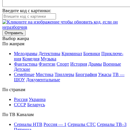
Введите код с картинки:
Отправить
Вы­бор жан­ра
По жан­рам
Ме­ло­дра­мы
Де­тек­ти­вы
Кри­ми­нал
Бое­ви­ки
При­клю­че­
ния
Ко­ме­дия
Му­зы­ка
Фан­та­сти­ка
Фэн­те­зи
Спорт
Ис­то­рия
Дра­мы
Во­ен­ные
Дет­ские
Се­мей­ные
Мис­ти­ка
Трил­ле­ры
Био­гра­фия
Ужа­сы
ТВ —
ШОУ
До­ку­мен­таль­ные
По стра­нам
Рос­сия
Ук­раи­на
СССР
Бе­ла­русь
По ТВ Ка­на­лам
Се­риа­лы НТВ
Рос­сия — 1
Се­риа­лы СТС
Се­риа­лы ТВ–3
Пят­ни­ца