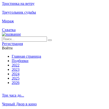
Тростинка на ветру
Треугольник судьбы
Мираж
Схватка
Ре­ги­ст­ра­ция
Вой­ти
Глав­ная стра­ни­ца
Подборки
2022
2023
2024
2025
2026
Три часа до...
Черный Двор в кино