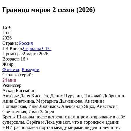
Граница миров 2 сезон (2026)
16 +
Год:
2026
Стра­на:
Рос­сия
ТВ Ка­нал:
Се­риа­лы СТС
Пре­мье­ра:
2 марта 2026
Воз­раст:
16 +
Жанр:
Фэн­те­зи
,
Ко­ме­дии
Сколь­ко се­рий:
24 мин
Ре­жис­сер:
Аскар Бисембин
Ак­тё­ры:
Даня Киселёв, Денис Нурулин, Николай Добрынин,
Анна Снаткина, Маргарита Дьяченкова, Ангелина
Поплавская, Илья Любимов, Александр Яцко, Анастасия
Светличная, Иван Зайцев
Братья Шиловы после встречи с вампиром открывают в себе
суперсилы. Серёга и Лёха узнают, что в городском здании
НИИ расположен портал между мирами людей и нечисти,