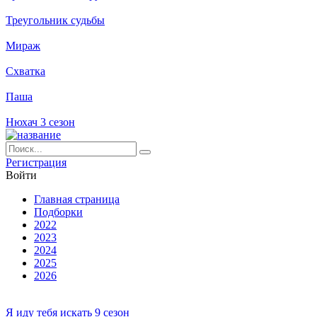
Треугольник судьбы
Мираж
Схватка
Паша
Нюхач 3 сезон
Ре­ги­ст­ра­ция
Вой­ти
Глав­ная стра­ни­ца
Подборки
2022
2023
2024
2025
2026
Я иду тебя искать 9 сезон