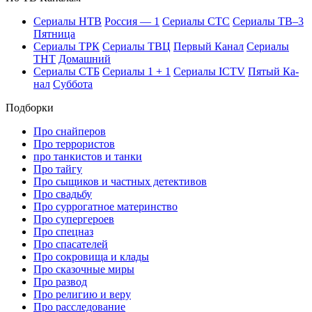
Се­риа­лы НТВ
Рос­сия — 1
Се­риа­лы СТС
Се­риа­лы ТВ–3
Пят­ни­ца
Се­риа­лы ТРК
Се­риа­лы ТВЦ
Пер­вый Ка­нал
Се­риа­лы
ТНТ
До­маш­ний
Се­риа­лы СТБ
Се­риа­лы 1 + 1
Се­риа­лы ICTV
Пя­тый Ка­
нал
Суб­бо­та
Подборки
Про снайперов
Про террористов
про танкистов и танки
Про тайгу
Про сыщиков и частных детективов
Про свадьбу
Про суррогатное материнство
Про супергероев
Про спецназ
Про спасателей
Про сокровища и клады
Про сказочные миры
Про развод
Про религию и веру
Про расследование