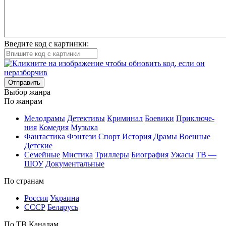
Введите код с картинки:
Отправить
Вы­бор жан­ра
По жан­рам
Ме­ло­дра­мы
Де­тек­ти­вы
Кри­ми­нал
Бое­ви­ки
При­клю­че­
ния
Ко­ме­дия
Му­зы­ка
Фан­та­сти­ка
Фэн­те­зи
Спорт
Ис­то­рия
Дра­мы
Во­ен­ные
Дет­ские
Се­мей­ные
Мис­ти­ка
Трил­ле­ры
Био­гра­фия
Ужа­сы
ТВ —
ШОУ
До­ку­мен­таль­ные
По стра­нам
Рос­сия
Ук­раи­на
СССР
Бе­ла­русь
По ТВ Ка­на­лам