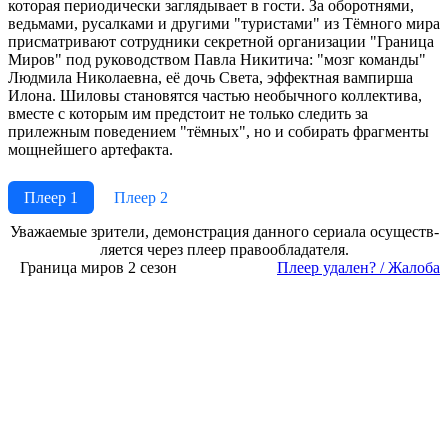
которая периодически заглядывает в гости. За оборотнями,
ведьмами, русалками и другими "туристами" из Тёмного мира
присматривают сотрудники секретной организации "Граница
Миров" под руководством Павла Никитича: "мозг команды"
Людмила Николаевна, её дочь Света, эффектная вампирша
Илона. Шиловы становятся частью необычного коллектива,
вместе с которым им предстоит не только следить за
прилежным поведением "тёмных", но и собирать фрагменты
мощнейшего артефакта.
Плеер 1
Плеер 2
Ува­жае­мые зри­те­ли, де­мон­ст­ра­ция дан­но­го се­риа­ла осу­ще­ст­в­
ля­ет­ся че­рез пле­ер пра­во­об­ла­да­те­ля.
Граница миров 2 сезон
Пле­ер уда­лен? / Жа­ло­ба