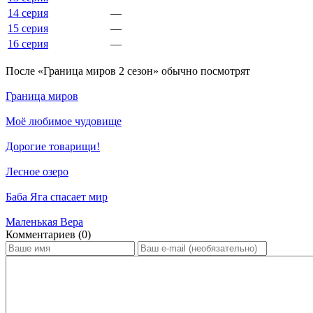
14 серия
—
15 серия
—
16 серия
—
По­сле «Граница миров 2 сезон» обыч­но по­смот­рят
Граница миров
Моё любимое чудовище
Дорогие товарищи!
Лесное озеро
Баба Яга спасает мир
Маленькая Вера
Ком­мен­та­ри­ев (0)