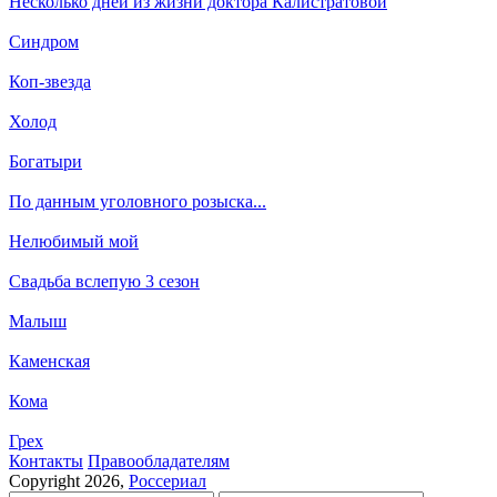
Несколько дней из жизни доктора Калистратовой
Синдром
Коп-звезда
Холод
Богатыри
По данным уголовного розыска...
Нелюбимый мой
Свадьба вслепую 3 сезон
Малыш
Каменская
Кома
Грех
Кон­так­ты
Пра­во­об­ла­да­те­лям
Copyright 2026,
Россериал