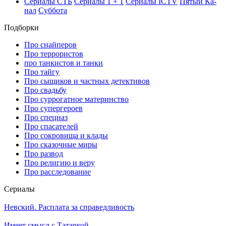
Се­риа­лы СТБ
Се­риа­лы 1 + 1
Се­риа­лы ICTV
Пя­тый Ка­
нал
Суб­бо­та
Подборки
Про снайперов
Про террористов
про танкистов и танки
Про тайгу
Про сыщиков и частных детективов
Про свадьбу
Про суррогатное материнство
Про супергероев
Про спецназ
Про спасателей
Про сокровища и клады
Про сказочные миры
Про развод
Про религию и веру
Про расследование
Се­риа­лы
Невский. Расплата за справедливость
Имеет смысл с Татаркой