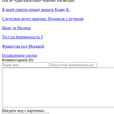
По­сле «Два капитана» обыч­но по­смот­рят
В моей смерти прошу винить Клаву К.
Следствие ведут знатоки: Подпасок с огурцом
Иван да Мадина
Тест на беременность 3
Французы под Москвой
Оставленное сердце
Ком­мен­та­ри­ев (0)
Введите код с картинки: