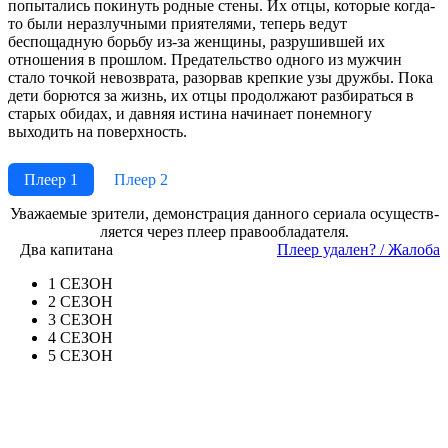
попытались покинуть родные стены. Их отцы, которые когда-
то были неразлучными приятелями, теперь ведут
беспощадную борьбу из-за женщины, разрушившей их
отношения в прошлом. Предательство одного из мужчин
стало точкой невозврата, разорвав крепкие узы дружбы. Пока
дети борются за жизнь, их отцы продолжают разбираться в
старых обидах, и давняя истина начинает понемногу
выходить на поверхность.
Плеер 1
Плеер 2
Ува­жае­мые зри­те­ли, де­мон­ст­ра­ция дан­но­го се­риа­ла осу­ще­ст­в­
ля­ет­ся че­рез пле­ер пра­во­об­ла­да­те­ля.
Два капитана
Пле­ер уда­лен? / Жа­ло­ба
1 СЕЗОН
2 СЕЗОН
3 СЕЗОН
4 СЕЗОН
5 СЕЗОН