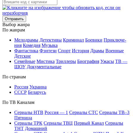
Отправить
Вы­бор жан­ра
По жан­рам
Ме­ло­дра­мы
Де­тек­ти­вы
Кри­ми­нал
Бое­ви­ки
При­клю­че­
ния
Ко­ме­дия
Му­зы­ка
Фан­та­сти­ка
Фэн­те­зи
Спорт
Ис­то­рия
Дра­мы
Во­ен­ные
Дет­ские
Се­мей­ные
Мис­ти­ка
Трил­ле­ры
Био­гра­фия
Ужа­сы
ТВ —
ШОУ
До­ку­мен­таль­ные
По стра­нам
Рос­сия
Ук­раи­на
СССР
Бе­ла­русь
По ТВ Ка­на­лам
Се­риа­лы НТВ
Рос­сия — 1
Се­риа­лы СТС
Се­риа­лы ТВ–3
Пят­ни­ца
Се­риа­лы ТРК
Се­риа­лы ТВЦ
Пер­вый Ка­нал
Се­риа­лы
ТНТ
До­маш­ний