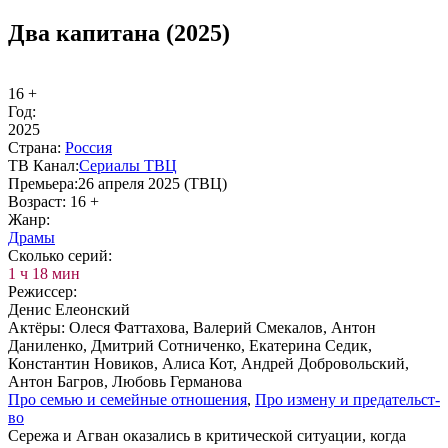
Два капитана (2025)
16 +
Год:
2025
Стра­на:
Рос­сия
ТВ Ка­нал:
Сериалы ТВЦ
Пре­мье­ра:
26 апреля 2025 (ТВЦ)
Воз­раст:
16 +
Жанр:
Дра­мы
Сколь­ко се­рий:
1 ч 18 мин
Ре­жис­сер:
Денис Елеонский
Ак­тё­ры:
Олеся Фаттахова, Валерий Смекалов, Антон
Даниленко, Дмитрий Сотниченко, Екатерина Седик,
Константин Новиков, Алиса Кот, Андрей Добровольский,
Антон Багров, Любовь Германова
Про се­мью и се­мей­ные от­но­ше­ния
,
Про из­ме­ну и пре­да­тель­ст­
во
Сережа и Агван оказались в критической ситуации, когда