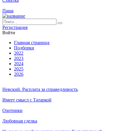
Схватка
Паша
Ре­ги­ст­ра­ция
Вой­ти
Глав­ная стра­ни­ца
Подборки
2022
2023
2024
2025
2026
Невский. Расплата за справедливость
Имеет смысл с Татаркой
Охотники
Любовная сделка