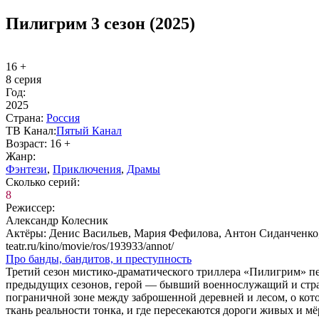
Пилигрим 3 сезон (2025)
16 +
8 серия
Год:
2025
Стра­на:
Рос­сия
ТВ Ка­нал:
Пя­тый Ка­нал
Воз­раст:
16 +
Жанр:
Фэн­те­зи
,
При­клю­че­ния
,
Дра­мы
Сколь­ко се­рий:
8
Ре­жис­сер:
Александр Колесник
Ак­тё­ры:
Денис Васильев, Мария Фефилова, Антон Сиданченко, 
teatr.ru/kino/movie/ros/193933/annot/
Про бан­ды, бан­ди­тов, и пре­ступ­ность
Третий сезон мистико-драматического триллера «Пилигрим» пе
предыдущих сезонов, герой — бывший военнослужащий и стран
пограничной зоне между заброшенной деревней и лесом, о кото
ткань реальности тонка, и где пересекаются дороги живых и м