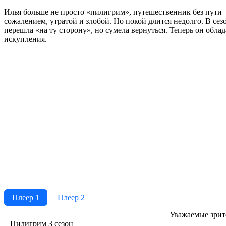
Илья больше не просто «пилигрим», путешественник без пути 
сожалением, утратой и злобой. Но покой длится недолго. В с
перешла «на ту сторону», но сумела вернуться. Теперь он обл
искупления.
Плеер 1
Плеер 2
Ува­жае­мые зри­те­
Пилигрим 3 сезон