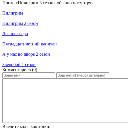
По­сле «Пилигрим 3 сезон» обыч­но по­смот­рят
Пилигрим
Пилигрим 2 сезон
Лесное озеро
Пятнадцатилетний капитан
А у нас во дворе 2 сезон
Зверобой 1 сезон
Ком­мен­та­ри­ев (0)
Введите код с картинки: