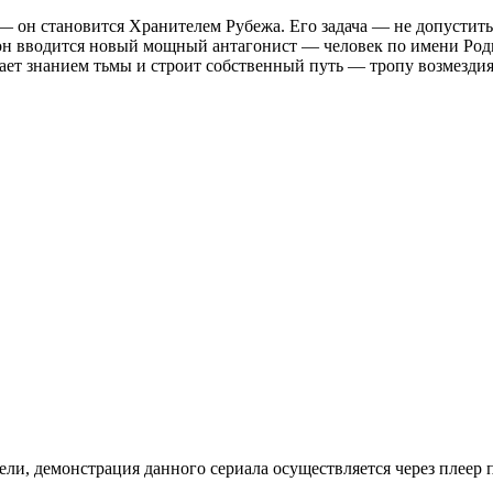
— он становится Хранителем Рубежа. Его задача — не допустит
езон вводится новый мощный антагонист — человек по имени Род
адает знанием тьмы и строит собственный путь — тропу возмездия
ли, де­мон­ст­ра­ция дан­но­го се­риа­ла осу­ще­ст­в­ля­ет­ся че­рез пле­ер пр