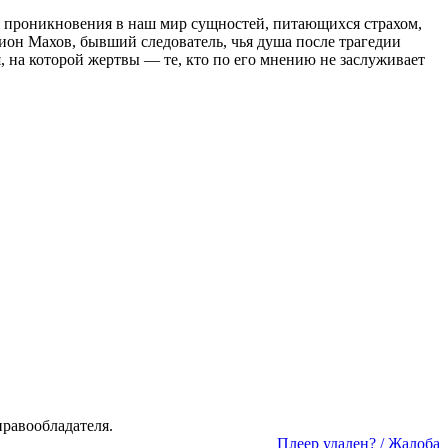
ь проникновения в наш мир сущностей, питающихся страхом,
ион Махов, бывший следователь, чья душа после трагедии
, на которой жертвы — те, кто по его мнению не заслуживает
а­во­об­ла­да­те­ля.
Пле­ер уда­лен? / Жа­ло­ба