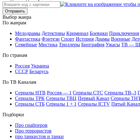
Отправить
Вы­бор жан­ра
По жан­рам
Ме­ло­дра­мы
Де­тек­ти­вы
Кри­ми­нал
Бое­ви­ки
При­клю­че­ния
Фан­та­сти­ка
Фэн­те­зи
Спорт
Ис­то­рия
Дра­мы
Во­ен­ные
Дет
Се­мей­ные
Мис­ти­ка
Трил­ле­ры
Био­гра­фия
Ужа­сы
ТВ — 
По стра­нам
Рос­сия
Ук­раи­на
СССР
Бе­ла­русь
По ТВ Ка­на­лам
Се­риа­лы НТВ
Рос­сия — 1
Се­риа­лы СТС
Се­риа­лы ТВ–3
П
Се­риа­лы ТРК
Се­риа­лы ТВЦ
Пер­вый Ка­нал
Се­риа­лы ТН
Се­риа­лы СТБ
Се­риа­лы 1 + 1
Се­риа­лы ICTV
Пя­тый Ка­нал
Подборки
Про снайперов
Про террористов
про танкистов и танки