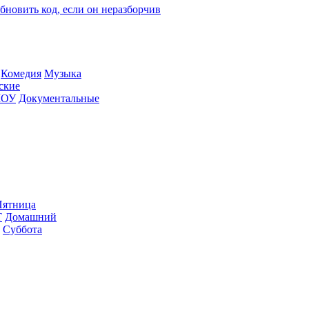
Ко­ме­дия
Му­зы­ка
­ские
ШОУ
До­ку­мен­таль­ные
ят­ни­ца
Т
До­маш­ний
Суб­бо­та