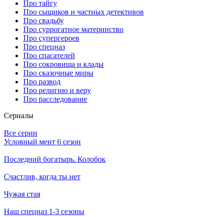
Про тайгу
Про сыщиков и частных детективов
Про свадьбу
Про суррогатное материнство
Про супергероев
Про спецназ
Про спасателей
Про сокровища и клады
Про сказочные миры
Про развод
Про религию и веру
Про расследование
Се­риа­лы
Все серии
Условный мент 6 сезон
Последний богатырь. Колобок
Счастлив, когда ты нет
Чужая стая
Наш спецназ 1-3 сезоны