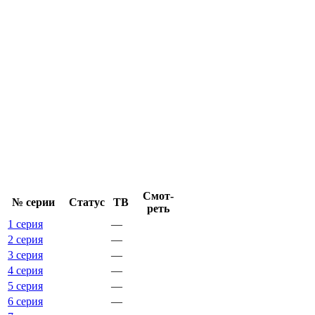
Смот­
№ се­рии
Ста­тус
ТВ
реть
1 серия
—
2 серия
—
3 серия
—
4 серия
—
5 серия
—
6 серия
—