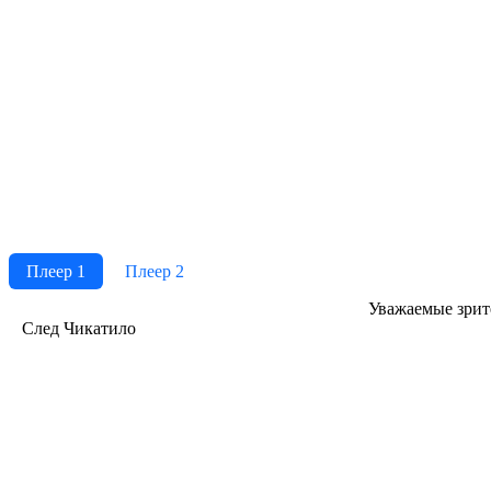
Плеер 1
Плеер 2
Ува­жае­мые зри­те­
След Чикатило