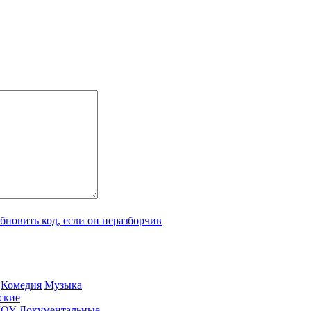
Ко­ме­дия
Му­зы­ка
­ские
ШОУ
До­ку­мен­таль­ные