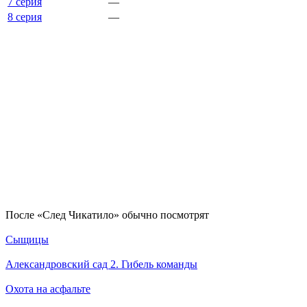
7 серия
—
8 серия
—
По­сле «След Чикатило» обыч­но по­смот­рят
Сыщицы
Александровский сад 2. Гибель команды
Охота на асфальте