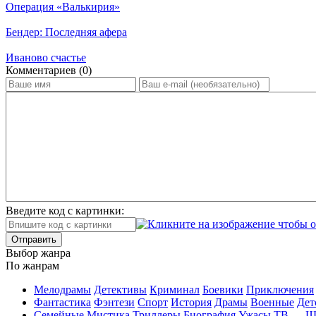
Операция «Валькирия»
Бендер: Последняя афера
Иваново счастье
Ком­мен­та­ри­ев (0)
Введите код с картинки:
Отправить
Вы­бор жан­ра
По жан­рам
Ме­ло­дра­мы
Де­тек­ти­вы
Кри­ми­нал
Бое­ви­ки
При­клю­че­ния
Фан­та­сти­ка
Фэн­те­зи
Спорт
Ис­то­рия
Дра­мы
Во­ен­ные
Дет
Се­мей­ные
Мис­ти­ка
Трил­ле­ры
Био­гра­фия
Ужа­сы
ТВ — 