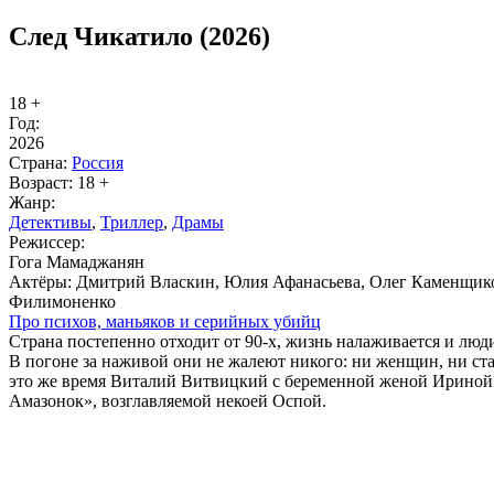
След Чикатило (2026)
18 +
Год:
2026
Стра­на:
Рос­сия
Воз­раст:
18 +
Жанр:
Де­тек­ти­вы
,
Трил­лер
,
Дра­мы
Ре­жис­сер:
Гога Мамаджанян
Ак­тё­ры:
Дмитрий Власкин, Юлия Афанасьева, Олег Каменщико
Филимоненко
Про пси­хов, мань­я­ков и се­рий­ных убийц
Страна постепенно отходит от 90-х, жизнь налаживается и люд
В погоне за наживой они не жалеют никого: ни женщин, ни ста
это же время Виталий Витвицкий с беременной женой Ириной
Амазонок», возглавляемой некоей Оспой.