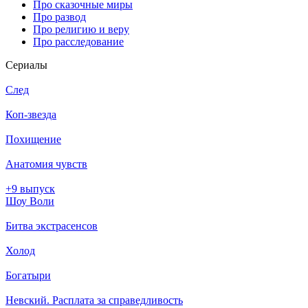
Про сказочные миры
Про развод
Про религию и веру
Про расследование
Се­риа­лы
След
Коп-звезда
Похищение
Анатомия чувств
+9 выпуск
Шоу Воли
Битва экстрасенсов
Холод
Богатыри
Невский. Расплата за справедливость