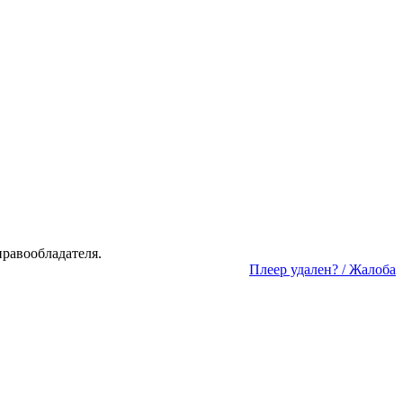
а­во­об­ла­да­те­ля.
Пле­ер уда­лен? / Жа­ло­ба