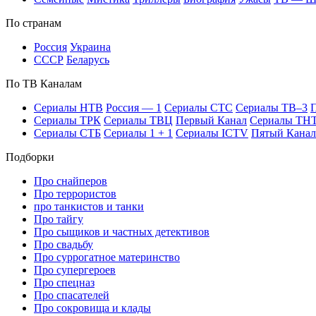
По стра­нам
Рос­сия
Ук­раи­на
СССР
Бе­ла­русь
По ТВ Ка­на­лам
Се­риа­лы НТВ
Рос­сия — 1
Се­риа­лы СТС
Се­риа­лы ТВ–3
П
Се­риа­лы ТРК
Се­риа­лы ТВЦ
Пер­вый Ка­нал
Се­риа­лы ТН
Се­риа­лы СТБ
Се­риа­лы 1 + 1
Се­риа­лы ICTV
Пя­тый Ка­нал
Подборки
Про снайперов
Про террористов
про танкистов и танки
Про тайгу
Про сыщиков и частных детективов
Про свадьбу
Про суррогатное материнство
Про супергероев
Про спецназ
Про спасателей
Про сокровища и клады