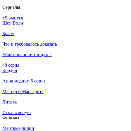
Се­риа­лы
+9 выпуск
Шоу Воли
Бранч
Что и требовалось доказать
Убийства по пятницам 2
48 серия
Кордон
Анна медиум 5 сезон
Мастер и Маргарита
Литвяк
Игра вслепую
Филь­мы
Мертвые лилии