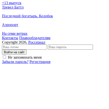
+13 выпуск
Тревел Баттл
Последний богатырь. Колобок
Аэропорт
На семи ветрах
Кон­так­ты
Пра­во­об­ла­да­те­лям
Copyright 2026,
Россериал
Войти на сайт
Не запоминать меня
Забыли пароль?
Регистрация