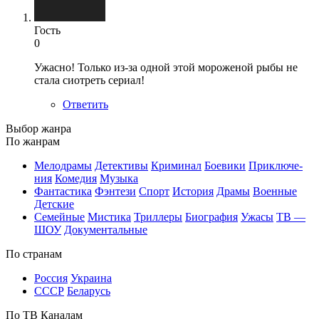
Гость
0
Ужасно! Только из-за одной этой мороженой рыбы не
стала сиотреть сериал!
Ответить
Вы­бор жан­ра
По жан­рам
Ме­ло­дра­мы
Де­тек­ти­вы
Кри­ми­нал
Бое­ви­ки
При­клю­че­
ния
Ко­ме­дия
Му­зы­ка
Фан­та­сти­ка
Фэн­те­зи
Спорт
Ис­то­рия
Дра­мы
Во­ен­ные
Дет­ские
Се­мей­ные
Мис­ти­ка
Трил­ле­ры
Био­гра­фия
Ужа­сы
ТВ —
ШОУ
До­ку­мен­таль­ные
По стра­нам
Рос­сия
Ук­раи­на
СССР
Бе­ла­русь
По ТВ Ка­на­лам