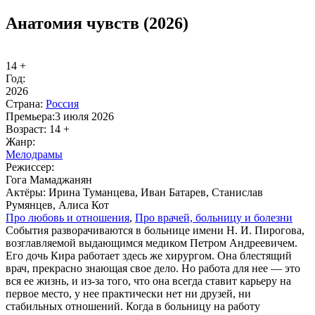
Анатомия чувств (2026)
14 +
Год:
2026
Стра­на:
Рос­сия
Пре­мье­ра:
3 июля 2026
Воз­раст:
14 +
Жанр:
Ме­ло­дра­мы
Ре­жис­сер:
Гога Мамаджанян
Ак­тё­ры:
Ирина Туманцева, Иван Батарев, Станислав
Румянцев, Алиса Кот
Про лю­бовь и от­но­ше­ния
,
Про вра­чей, боль­ни­цу и бо­лез­ни
События разворачиваются в больнице имени Н. И. Пирогова,
возглавляемой выдающимся медиком Петром Андреевичем.
Его дочь Кира работает здесь же хирургом. Она блестящий
врач, прекрасно знающая свое дело. Но работа для нее — это
вся ее жизнь, и из-за того, что она всегда ставит карьеру на
первое место, у нее практически нет ни друзей, ни
стабильных отношений. Когда в больницу на работу