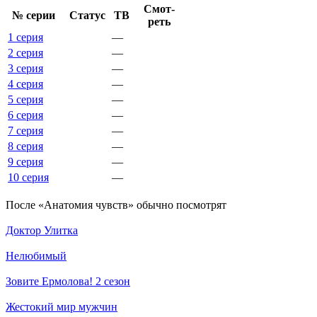
Смот­
№ се­рии
Ста­тус
ТВ
реть
1 серия
—
2 серия
—
3 серия
—
4 серия
—
5 серия
—
6 серия
—
7 серия
—
8 серия
—
9 серия
—
10 серия
—
По­сле «Анатомия чувств» обыч­но по­смот­рят
Доктор Улитка
Нелюбимый
Зовите Ермолова! 2 сезон
Жестокий мир мужчин