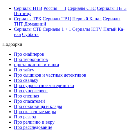
Се­риа­лы НТВ
Рос­сия — 1
Се­риа­лы СТС
Се­риа­лы ТВ–3
Пят­ни­ца
Се­риа­лы ТРК
Се­риа­лы ТВЦ
Пер­вый Ка­нал
Се­риа­лы
ТНТ
До­маш­ний
Се­риа­лы СТБ
Се­риа­лы 1 + 1
Се­риа­лы ICTV
Пя­тый Ка­
нал
Суб­бо­та
Подборки
Про снайперов
Про террористов
про танкистов и танки
Про тайгу
Про сыщиков и частных детективов
Про свадьбу
Про суррогатное материнство
Про супергероев
Про спецназ
Про спасателей
Про сокровища и клады
Про сказочные миры
Про развод
Про религию и веру
Про расследование