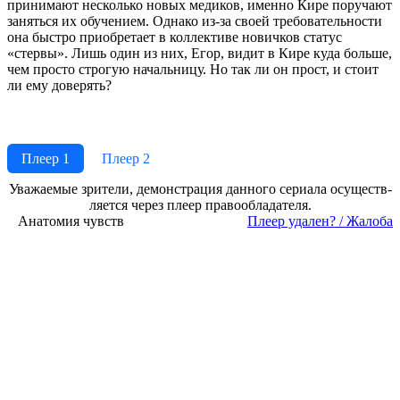
принимают несколько новых медиков, именно Кире поручают
заняться их обучением. Однако из-за своей требовательности
она быстро приобретает в коллективе новичков статус
«стервы». Лишь один из них, Егор, видит в Кире куда больше,
чем просто строгую начальницу. Но так ли он прост, и стоит
ли ему доверять?
Плеер 1
Плеер 2
Ува­жае­мые зри­те­ли, де­мон­ст­ра­ция дан­но­го се­риа­ла осу­ще­ст­в­
ля­ет­ся че­рез пле­ер пра­во­об­ла­да­те­ля.
Анатомия чувств
Пле­ер уда­лен? / Жа­ло­ба