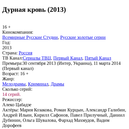
Дурная кровь (2013)
16 +
Ки­но­ком­па­ния:
Всемирные Русские Студии
,
Русские золотые серии
Год:
2013
Стра­на:
Рос­сия
ТВ Ка­нал:
Сериалы ТВЦ
,
Пер­вый Ка­нал
,
Пя­тый Ка­нал
Пре­мье­ра:
30 сентября 2013 (Интер, Украина), 11 марта 2014
(Первый канал)
Воз­раст:
16 +
Жанр:
Ме­ло­дра­мы
,
Кри­ми­нал
,
Дра­мы
Сколь­ко се­рий:
14 серий.
Ре­жис­сер:
Алеко Цабадзе
Ак­тё­ры:
Мария Козакова, Роман Курцын, Александр Галибин,
Андрей Ильин, Кирилл Сафонов, Павел Прилучный, Даниил
Дубинин, Ольга Шувалова, Фархад Махмудов, Вадим
Дорофеев