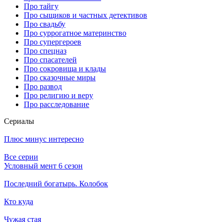
Про тайгу
Про сыщиков и частных детективов
Про свадьбу
Про суррогатное материнство
Про супергероев
Про спецназ
Про спасателей
Про сокровища и клады
Про сказочные миры
Про развод
Про религию и веру
Про расследование
Се­риа­лы
Плюс минус интересно
Все серии
Условный мент 6 сезон
Последний богатырь. Колобок
Кто куда
Чужая стая