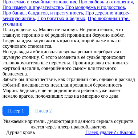
Про се­мью и се­мей­ные от­но­ше­ния
,
Про лю­бовь и от­но­ше­ния
,
Про из­ме­ну и пре­да­тель­ст­во
,
Про мо­ло­дёжь и под­ро­ст­ков
,
Про бан­ды, бан­ди­тов, и пре­ступ­ность
,
Про де­рев­ню и де­ре­
вен­скую жизнь
,
Про бо­га­тых и бед­ных
,
Про лю­бов­ный тре­
уголь­ник
Плохую девочку Машей не назовут. Не удивительно, что
главную героиню в её родной провинции безумно любят.
Глядя на идеальную жизнь красотки, порой даже как-то
скучновато становится.
Но однажды амбициозная девушка решает перебраться в
шумную столицу. С этого момента в её судьбе происходят
головокружительные перемены. Провинциалка становится
жертвой насилия, совершённого сыном влиятельного
бизнесмена.
Забыть бы происшествие, как страшный сон, однако в расклад
событий вмешивается незапланированная беременность
Марии. Бедный, ещё не родившийся ребёнок уже имеет
немало врагов, положивших глаз на империю его деда.
Плеер 1
Плеер 2
Ува­жае­мые зри­те­ли, де­мон­ст­ра­ция дан­но­го се­риа­ла осу­ще­ст­в­
ля­ет­ся че­рез пле­ер пра­во­об­ла­да­те­ля.
Дурная кровь
Пле­ер уда­лен? / Жа­ло­ба