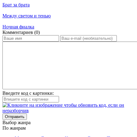
Брат за брата
Между светом и тенью
Ночная фиалка
Ком­мен­та­ри­ев (0)
Введите код с картинки:
Отправить
Вы­бор жан­ра
По жан­рам