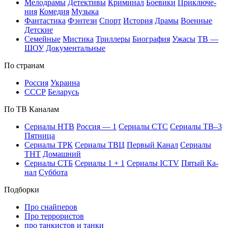
Ме­ло­дра­мы
Де­тек­ти­вы
Кри­ми­нал
Бое­ви­ки
При­клю­че­
ния
Ко­ме­дия
Му­зы­ка
Фан­та­сти­ка
Фэн­те­зи
Спорт
Ис­то­рия
Дра­мы
Во­ен­ные
Дет­ские
Се­мей­ные
Мис­ти­ка
Трил­ле­ры
Био­гра­фия
Ужа­сы
ТВ —
ШОУ
До­ку­мен­таль­ные
По стра­нам
Рос­сия
Ук­раи­на
СССР
Бе­ла­русь
По ТВ Ка­на­лам
Се­риа­лы НТВ
Рос­сия — 1
Се­риа­лы СТС
Се­риа­лы ТВ–3
Пят­ни­ца
Се­риа­лы ТРК
Се­риа­лы ТВЦ
Пер­вый Ка­нал
Се­риа­лы
ТНТ
До­маш­ний
Се­риа­лы СТБ
Се­риа­лы 1 + 1
Се­риа­лы ICTV
Пя­тый Ка­
нал
Суб­бо­та
Подборки
Про снайперов
Про террористов
про танкистов и танки