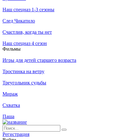
Наш спецназ 1-3 сезоны
След Чикатило
Счастлив, когда ты нет
Наш спецназ 4 сезон
Филь­мы
Игры для детей старшего возраста
Тростинка на ветру
Треугольник судьбы
Мираж
Схватка
Паша
Ре­ги­ст­ра­ция
Вой­ти