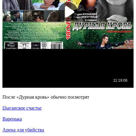
По­сле «Дурная кровь» обыч­но по­смот­рят
Цыганское счастье
Варенька
Арена для убийства