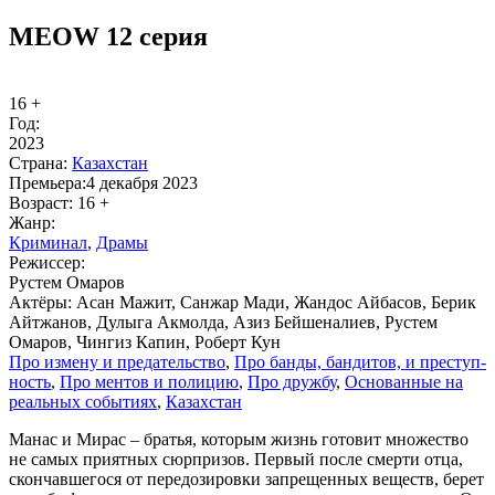
MEOW 12 серия
16 +
Год:
2023
Стра­на:
Казахстан
Пре­мье­ра:
4 декабря 2023
Воз­раст:
16 +
Жанр:
Кри­ми­нал
,
Дра­мы
Ре­жис­сер:
Рустем Омаров
Ак­тё­ры:
Асан Мажит, Санжар Мади, Жандос Айбасов, Берик
Айтжанов, Дулыга Акмолда, Азиз Бейшеналиев, Рустем
Омаров, Чингиз Капин, Роберт Кун
Про из­ме­ну и пре­да­тель­ст­во
,
Про бан­ды, бан­ди­тов, и пре­ступ­
ность
,
Про мен­тов и по­ли­цию
,
Про друж­бу
,
Ос­но­ван­ные на
ре­аль­ных со­бы­ти­ях
,
Казахстан
Манас и Мирас – братья, которым жизнь готовит множество
не самых приятных сюрпризов. Первый после смерти отца,
скончавшегося от передозировки запрещенных веществ, берет