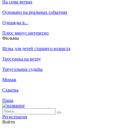
На семи ветрах
Основано на реальных событиях
Однажды в...
Плюс минус интересно
Филь­мы
Игры для детей старшего возраста
Тростинка на ветру
Треугольник судьбы
Мираж
Схватка
Паша
Ре­ги­ст­ра­ция
Вой­ти