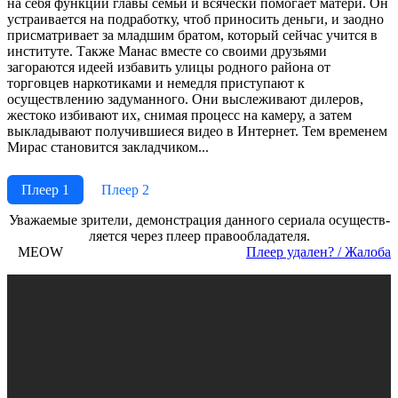
на себя функции главы семьи и всячески помогает матери. Он
устраивается на подработку, чтоб приносить деньги, и заодно
присматривает за младшим братом, который сейчас учится в
институте. Также Манас вместе со своими друзьями
загораются идеей избавить улицы родного района от
торговцев наркотиками и немедля приступают к
осуществлению задуманного. Они выслеживают дилеров,
жестоко избивают их, снимая процесс на камеру, а затем
выкладывают получившиеся видео в Интернет. Тем временем
Мирас становится закладчиком...
Плеер 1
Плеер 2
Ува­жае­мые зри­те­ли, де­мон­ст­ра­ция дан­но­го се­риа­ла осу­ще­ст­в­
ля­ет­ся че­рез пле­ер пра­во­об­ла­да­те­ля.
MEOW
Пле­ер уда­лен? / Жа­ло­ба