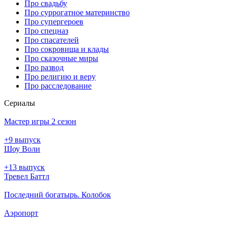
Про свадьбу
Про суррогатное материнство
Про супергероев
Про спецназ
Про спасателей
Про сокровища и клады
Про сказочные миры
Про развод
Про религию и веру
Про расследование
Се­риа­лы
Мастер игры 2 сезон
+9 выпуск
Шоу Воли
+13 выпуск
Тревел Баттл
Последний богатырь. Колобок
Аэропорт