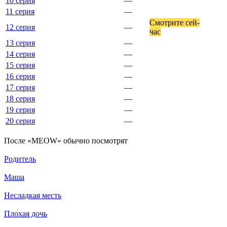
10 серия
—
11 серия
—
Смот­ри­те сей­
12 серия
—
час
13 серия
—
14 серия
—
15 серия
—
16 серия
—
17 серия
—
18 серия
—
19 серия
—
20 серия
—
По­сле «MEOW» обыч­но по­смот­рят
Родитель
Маша
Несладкая месть
Плохая дочь