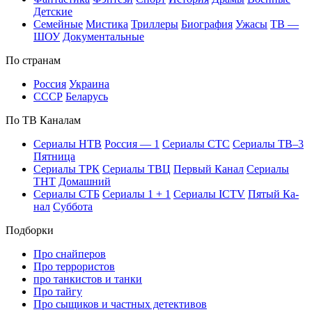
Дет­ские
Се­мей­ные
Мис­ти­ка
Трил­ле­ры
Био­гра­фия
Ужа­сы
ТВ —
ШОУ
До­ку­мен­таль­ные
По стра­нам
Рос­сия
Ук­раи­на
СССР
Бе­ла­русь
По ТВ Ка­на­лам
Се­риа­лы НТВ
Рос­сия — 1
Се­риа­лы СТС
Се­риа­лы ТВ–3
Пят­ни­ца
Се­риа­лы ТРК
Се­риа­лы ТВЦ
Пер­вый Ка­нал
Се­риа­лы
ТНТ
До­маш­ний
Се­риа­лы СТБ
Се­риа­лы 1 + 1
Се­риа­лы ICTV
Пя­тый Ка­
нал
Суб­бо­та
Подборки
Про снайперов
Про террористов
про танкистов и танки
Про тайгу
Про сыщиков и частных детективов