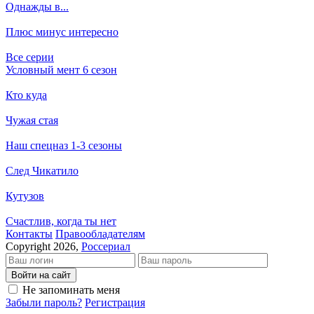
Однажды в...
Плюс минус интересно
Все серии
Условный мент 6 сезон
Кто куда
Чужая стая
Наш спецназ 1-3 сезоны
След Чикатило
Кутузов
Счастлив, когда ты нет
Кон­так­ты
Пра­во­об­ла­да­те­лям
Copyright 2026,
Россериал
Войти на сайт
Не запоминать меня
Забыли пароль?
Регистрация