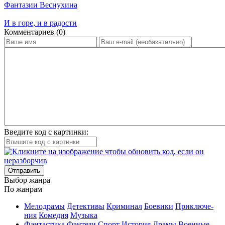
Фантазии Веснухина
И в горе, и в радости
Ком­мен­та­ри­ев (0)
Введите код с картинки:
Отправить
Вы­бор жан­ра
По жан­рам
Ме­ло­дра­мы
Де­тек­ти­вы
Кри­ми­нал
Бое­ви­ки
При­клю­че­
ния
Ко­ме­дия
Му­зы­ка
Фан­та­сти­ка
Фэн­те­зи
Спорт
Ис­то­рия
Дра­мы
Во­ен­ные